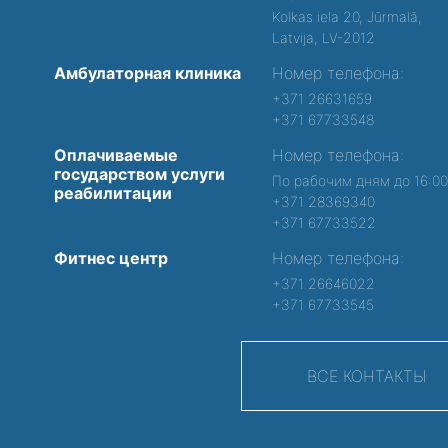
Kolkas iela 20, Jūrmalā,
Latvija, LV-2012
Амбулаторная клиника
Номер телефона:
+371 26631659
+371 67733548
Оплачиваемые
Номер телефона:
государством услуги
По рабочим дням до 16:0
реабилитации
+371 28369340
+371 67733522
Фитнес центр
Номер телефона:
+371 26646022
+371 67733545
ВСЕ КОНТАКТЫ