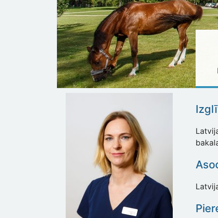
Izgl
Latvij
bakal
Asoc
Latvij
Pier