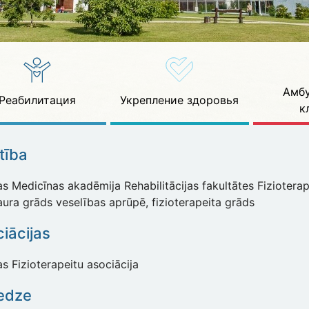
Амбу
Реабилитация
Укрепление здоровья
к
ītība
as Medicīnas akadēmija Rehabilitācijas fakultātes Fiziotera
aura grāds veselības aprūpē, fizioterapeita grāds
iācijas
as Fizioterapeitu asociācija
edze