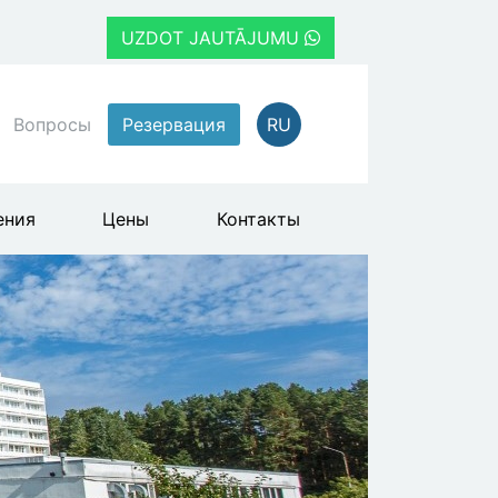
UZDOT JAUTĀJUMU
Вопросы
Резервация
RU
ения
Цены
Контакты