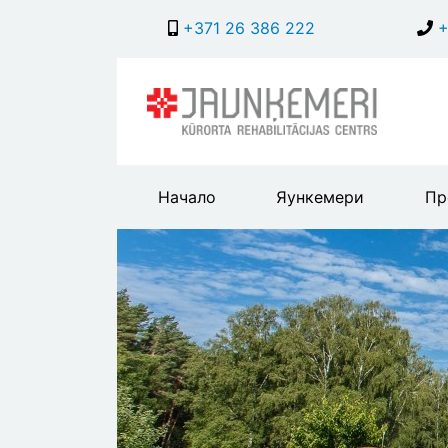
+371 26 386 222
+
Main
Начало
Яункемери
Пр
header
menu