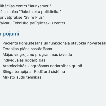
litācijas centrs "Jaunķemeri"
2.slimnīca "Rakstnieku poliklīnika"
privātprakse "Svīre Plus"
aivaru Tehnisko palīglīdzekļu centrs
lpojumi
Pacientu konsultēšana un funkcionālā stāvokļa novērtēša
Terapijas plāna sastādīšana
Mājas vingrojumu programmas izveide
Individuālās nodarbības
Ārstnieciskās vingrošanas nodarbības grupā
Slinga terapija ar RedCord sistēmu
Mīksto audu tehnikas