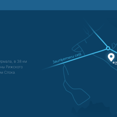
Юрмала, в 38 км
зоны Рижского
ом Слока.