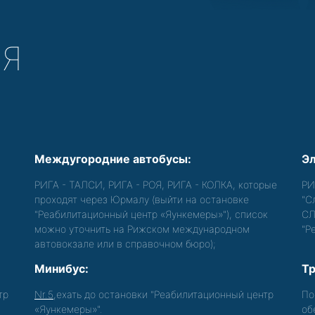
СЯ
Междугородние автобусы:
Эл
РИГА - ТАЛСИ, РИГА - РОЯ, РИГА - КОЛКА, которые
РИ
проходят через Юрмалу (выйти на остановке
"С
"Реабилитационный центр «Яункемеры»"), список
СЛ
можно уточнить на Рижском международном
"Р
автовокзале или в справочном бюро);
Минибус:
Тр
тр
Nr.5
,ехать до остановки "Реабилитационный центр
По
«Яункемеры»".
об