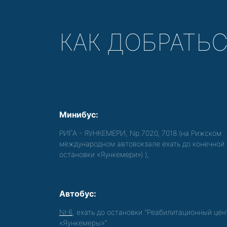
КАК ДОБРАТЬ
Минибус:
РИГА - ЯУНКЕМЕРИ, Nр.7020, 7018 (на Рижском
международном автовокзале ехать до конечной
остановки «Яункемери»)
);
Автобус:
Nr.6
, ехать до остановки "Реабилитационный цен
«Яункемеры»".