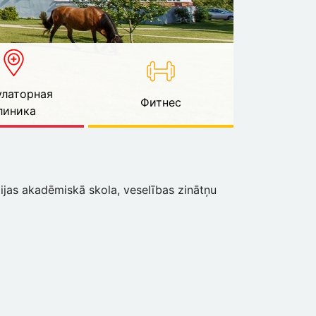
латорная
Фитнес
линика
pijas akadēmiskā skola, veselības zinātņu