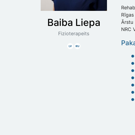
Rehabi
Rīgas 
Baiba
Liepa
Ārstu 
NRC V
Fizioterapeits
Paka
Latviski
Krieviski