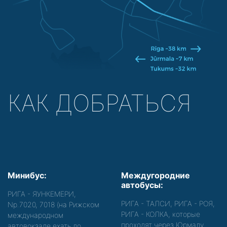
КАК ДОБРАТЬСЯ
Минибус:
Междугородние
автобусы:
РИГА - ЯУНКЕМЕРИ,
РИГА - ТАЛСИ, РИГА - РОЯ,
Nр.7020, 7018 (на Рижском
РИГА - КОЛКА, которые
международном
проходят через Юрмалу
автовокзале ехать до