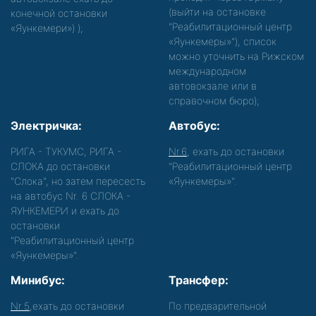
(выйти на остановке
конечной остановки
"Реабилитационный центр
«Яункемери»)
);
«Яункемеры»"), список
можно уточнить на Рижском
международном
автовокзале или в
справочном бюро);
Электричка:
Автобус:
РИГА - ТУКУМС, РИГА -
Nr.6
, ехать до остановки
СЛОКА до остановки
"Реабилитационный центр
"Слока", но затем пересесть
«Яункемеры»".
на автобус Nr. 6 СЛОКА -
ЯУНКЕМЕРИ и ехать до
остановки
"Реабилитационный центр
«Яункемеры»".
Минибус:
Трансфер:
Nr.5
,ехать до остановки
По предварительной