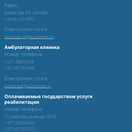
Адрес:
Kolkas iela 20, Jūrmalā,
Latvija, LV-2012
Електронная почта:
rezervacija@jaunkemeri.lv
Амбулаторная клиника
Номер телефона:
+371 26631659
+371 67733548
Електронная почта:
poliklinika@jaunkemeri.lv
Оплачиваемые государством услуги
реабилитации
Номер телефона:
По рабочим дням до 16:00
+371 28369340
+371 67733522