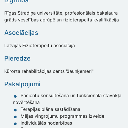
Izglītība
Rīgas Stradiņa universitāte, profesionālais bakalaura
grāds veselības aprūpē un fizioterapeita kvalifikācija
Asociācijas
Latvijas Fizioterapeitu asociācija
Pieredze
Kūrorta rehabilitācijas cents "Jaunķemeri"
Pakalpojumi
Pacientu konsultēšana un funkcionālā stāvokļa
novērtēšana
Terapijas plāna sastādīšana
Mājas vingrojumu programmas izveide
Individuālās nodarbības