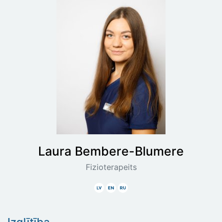
Laura
Bembere-Blumere
Fizioterapeits
Latviski
Angliski
Krieviski