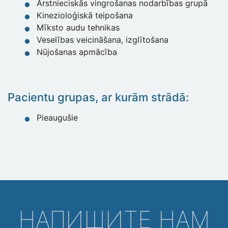
Ārstnieciskās vingrošanas nodarbības grupā
Kinezioloģiskā teipošana
Mīksto audu tehnikas
Veselības veicināšana, izglītošana
Nūjošanas apmācība
Pacientu grupas, ar kurām strādā:
Pieaugušie
НАПИШИТЕ НАМ