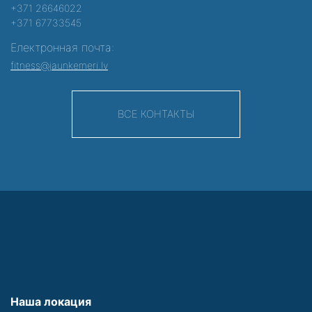
+371 26646022
+371 67733545
Електронная почта:
fitness@jaunkemeri.lv
ВСЕ КОНТАКТЫ
Наша локация