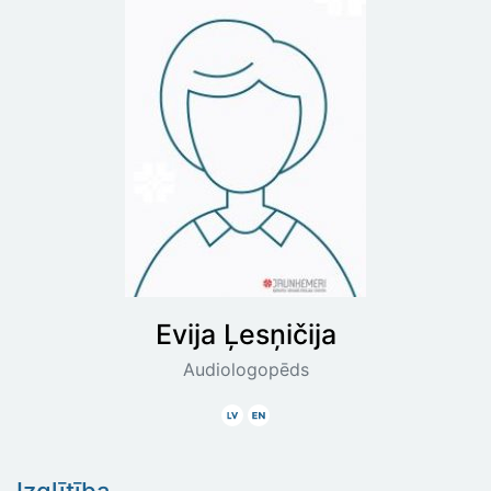
Evija
Ļesņičija
Audiologopēds
Latviski
Angliski