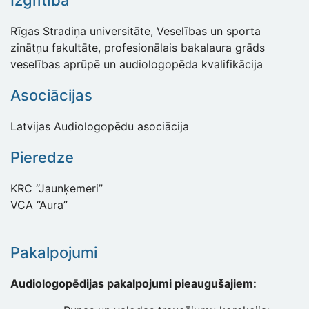
Izglītība
Rīgas Stradiņa universitāte, Veselības un sporta
zinātņu fakultāte, profesionālais bakalaura grāds
veselības aprūpē un audiologopēda kvalifikācija
Asociācijas
Latvijas Audiologopēdu asociācija
Pieredze
KRC “Jaunķemeri”
VCA “Aura”
Pakalpojumi
Audiologopēdijas pakalpojumi pieaugušajiem: