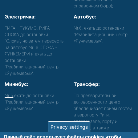
справочном бюро);
Электричка:
Автобус:
РИГА - ТУКУМС, РИГА -
Nr.6
, ехать до остановки
СЛОКА до остановки
"Реабилитационный центр
"Слока", но затем пересесть
«Яункемеры»".
на автобус Nr. 6 СЛОКА -
ЯУНКЕМЕРИ и ехать до
остановки
"Реабилитационный центр
«Яункемеры»".
Минибус:
Трансфер:
Nr.5
,ехать до остановки
По предварительной
"Реабилитационный центр
договоренности центр
«Яункемеры»".
обеспечивает прием гостей
в аэропорту Риги,
автовокзале, порту и
Privacy settings
вокзале, а также
сопровождение. Просьба
Данный сайт использует файлы cookies,чтобы