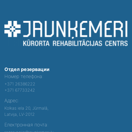
Отдел резервации
Номер телефона:
+371 26386222
+371 67733242
Адрес:
Kolkas iela 20, Jūrmalā,
Latvija, LV-2012
Електронная почта: