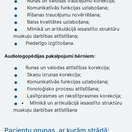
Runas un valodas traucējumu korekcija;
Komunikatīvās funkcijas uzlabošana;
Rīšanas traucējumu novērtēšana;
Balss kvalitātes uzlabošana;
Mīmikā un artikulācijā iesaistīto struktūru
muskuļu darbības attīstīšana;
Piederīgo izglītošana.
Audiologopēdijas pakalpojumi bērniem:
Runas un valodas attīstības korekcija;
Skaņu izrunas korekcija;
Komunikatīvās funkcijas uzlabošana;
Fonoloģisko procesu attīstīšana;
Lasītprasmes un rakstītprasmes korekcija;
• Mīmikā un artikulācijā iesaistīto struktūru
muskuļu darbības attīstīšana
Pacientu grupas, ar kurām strādā: