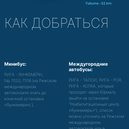
КАК ДОБРАТЬСЯ
Минибус:
Междугородние
автобусы:
РИГА - ЯУНКЕМЕРИ,
РИГА - ТАЛСИ, РИГА - РОЯ,
Nр.7020, 7018 (на Рижском
РИГА - КОЛКА, которые
международном
проходят через Юрмалу
автовокзале ехать до
(выйти на остановке
конечной остановки
"Реабилитационный центр
«Яункемери»)
);
«Яункемеры»"), список
можно уточнить на Рижском
международном
автовокзале или в