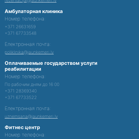
rezervacija@jaunkemeri.lv
Амбулаторная клиника
Номер телефона:
+371 26631659
+371 67733548
Електронная почта:
poliklinika@jaunkemeri.lv
Оплачиваемые государством услуги
реабилитации
Номер телефона:
По рабочим дням до 16:00
+371 28369340
+371 67733522
Електронная почта:
uznemsana@jaunkemeri.lv
Фитнес центр
Номер телефона: