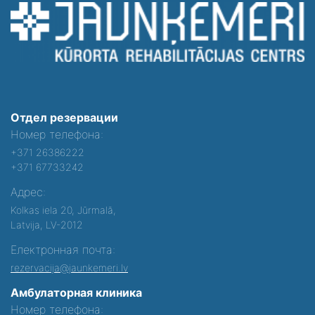
Отдел резервации
Номер телефона:
+371 26386222
+371 67733242
Адрес:
Kolkas iela 20, Jūrmalā,
Latvija, LV-2012
Електронная почта:
rezervacija@jaunkemeri.lv
Амбулаторная клиника
Номер телефона: