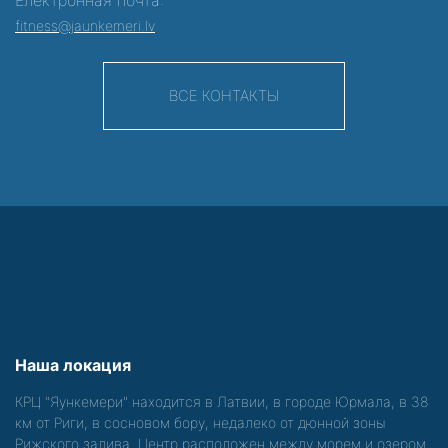
fitness@jaunkemeri.lv
ВСЕ КОНТАКТЫ
Наша локация
КРЦ "Яункемери" находится в Латвии, в городе Юрмала, в 38
км от Риги, в сосновом бору, недалеко от дюнной зоны
Рижского залива. Центр расположен между морем и озером