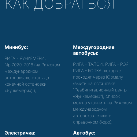
КАК ДОБРАТЬСЯ
Минибус:
Междугородние
автобусы:
РИГА - ЯУНКЕМЕРИ,
РИГА - ТАЛСИ, РИГА - РОЯ,
Nр.7020, 7018 (на Рижском
РИГА - КОЛКА, которые
международном
проходят через Юрмалу
автовокзале ехать до
(выйти на остановке
конечной остановки
"Реабилитационный центр
«Яункемери»)
);
«Яункемеры»"), список
можно уточнить на Рижском
международном
автовокзале или в
справочном бюро);
Электричка:
Автобус: