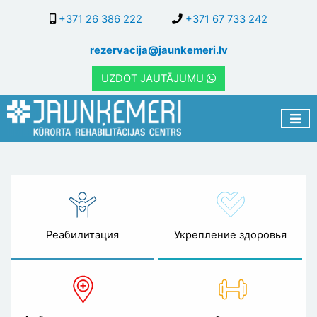
Перейти
+371 26 386 222
+371 67 733 242
к
основному
rezervacija@jaunkemeri.lv
содержанию
UZDOT JAUTĀJUMU
Специалисты
Реабилитация
Укрепление здоровья