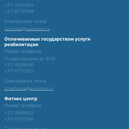
+371 26631659
+371 67733548
Електронная почта:
poliklinika@jaunkemeri.lv
Оплачиваемые государством услуги
реабилитации
Номер телефона:
По рабочим дням до 16:00
+371 28369340
+371 67733522
Електронная почта:
uznemsana@jaunkemeri.lv
Фитнес центр
Номер телефона:
+371 26646022
+371 67733545
Електронная почта: