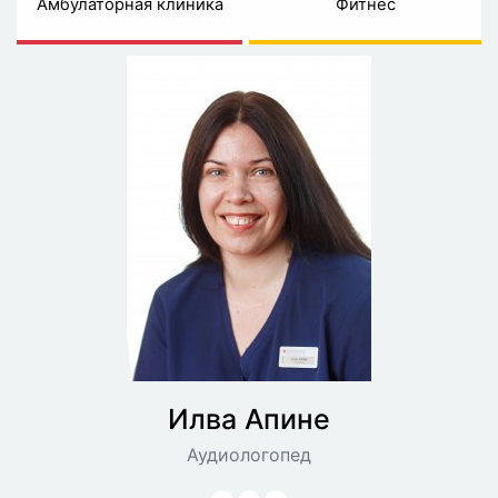
Амбулаторная клиника
Фитнес
Илва
Апине
Аудиологопед