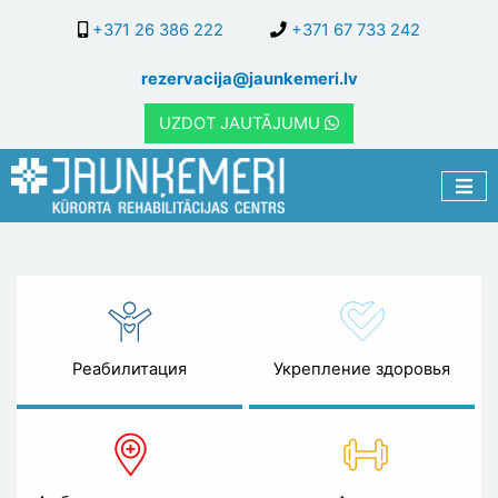
Перейти
+371 26 386 222
+371 67 733 242
к
основному
rezervacija@jaunkemeri.lv
содержанию
UZDOT JAUTĀJUMU
Специалисты
Реабилитация
Укрепление здоровья