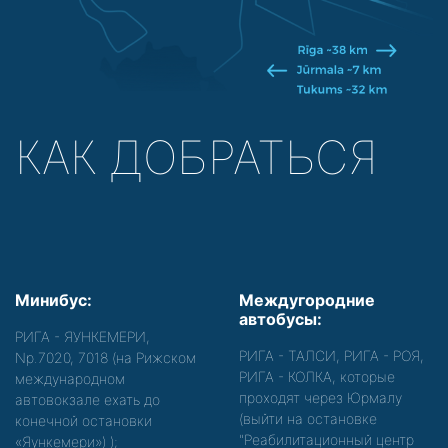
КАК ДОБРАТЬСЯ
Минибус:
Междугородние
автобусы:
РИГА - ЯУНКЕМЕРИ,
РИГА - ТАЛСИ, РИГА - РОЯ,
Nр.7020, 7018 (на Рижском
РИГА - КОЛКА, которые
международном
проходят через Юрмалу
автовокзале ехать до
(выйти на остановке
конечной остановки
"Реабилитационный центр
«Яункемери»)
);