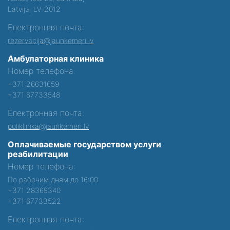
Latvija, LV-2012
Електронная почта:
rezervacija@jaunkemeri.lv
Амбулаторная клиника
Номер телефона:
+371 26631659
+371 67733548
Електронная почта:
poliklinika@jaunkemeri.lv
Оплачиваемые государством услуги
реабилитации
Номер телефона:
По рабочим дням до 16:00
+371 28369340
+371 67733522
Електронная почта: