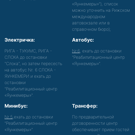
«Яункемеры»"), список
можно уточнить на Рижском
международном
автовокзале или в
справочном бюро);
Электричка:
Автобус:
РИГА - ТУКУМС, РИГА -
Nr.6
, ехать до остановки
СЛОКА до остановки
"Реабилитационный центр
"Слока", но затем пересесть
«Яункемеры»".
на автобус Nr. 6 СЛОКА -
ЯУНКЕМЕРИ и ехать до
остановки
"Реабилитационный центр
«Яункемеры»".
Минибус:
Трансфер:
Nr.5
,ехать до остановки
По предварительной
"Реабилитационный центр
договоренности центр
«Яункемеры»".
обеспечивает прием гостей