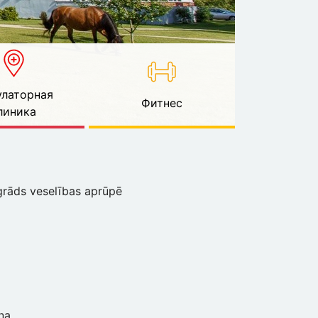
латорная
Фитнес
линика
 grāds veselības aprūpē
na