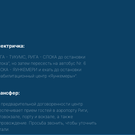
ектричка:
ГА - ТУКУМС, РИГА - СЛОКА до остановки
лока", но затем пересесть на автобус Nr. 6
ОКА - ЯУНКЕМЕРИ и ехать до остановки
еабилитационный центр «Яункемеры»".
ансфер:
 предварительной договоренности центр
еспечивает прием гостей в аэропорту Риги,
товокзале, порту и вокзале, а также
провождение. Просьба звонить, чтобы уточнить
тали.