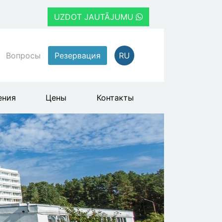
UZDOT JAUTĀJUMU
Вопросы
Резервация
RU
ения
Цены
Контакты