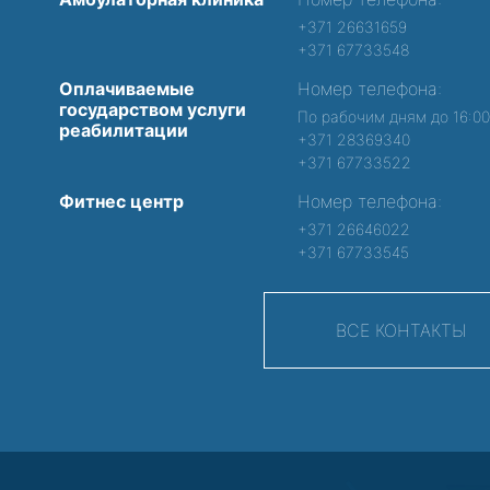
+371 26631659
+371 67733548
Оплачиваемые
Номер телефона:
государством услуги
По рабочим дням до 16:0
реабилитации
+371 28369340
+371 67733522
Фитнес центр
Номер телефона:
+371 26646022
+371 67733545
ВСЕ КОНТАКТЫ