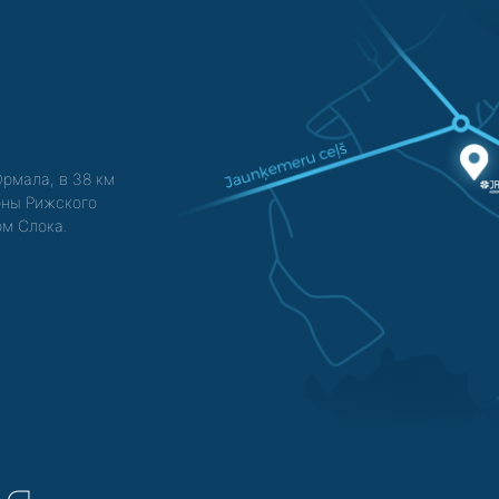
Юрмала, в 38 км
зоны Рижского
ом Слока.