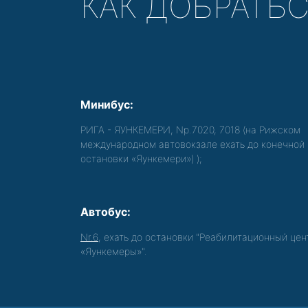
КАК ДОБРАТЬ
Минибус:
РИГА - ЯУНКЕМЕРИ, Nр.7020, 7018 (на Рижском
международном автовокзале ехать до конечной
остановки «Яункемери»)
);
Автобус:
Nr.6
, ехать до остановки "Реабилитационный цен
«Яункемеры»".