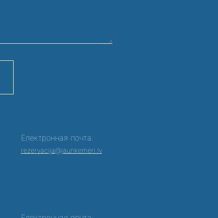
Електронная почта:
rezervacija@jaunkemeri.lv
Електронная почта: