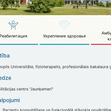
Амбу
Реабилитация
Укрепление здоровья
к
ītība
pils Universitāte, fizioterapeits, profesionālais bakalaura
edze
litācijas centrs "Jaunķemeri"
lpojumi
Pacientu konsultēšana un funkcionālā stāvokļa novērtēša