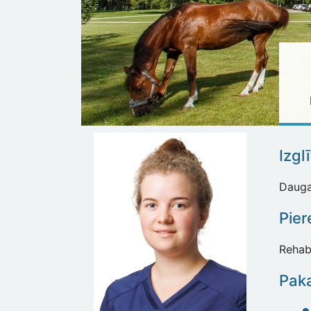
Izgl
Daugav
Pier
Rehabi
Paka