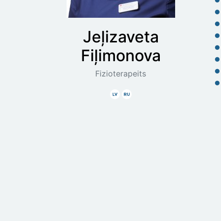
Jeļizaveta
Fiļimonova
Fizioterapeits
Latviski
Krieviski