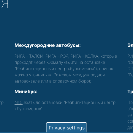
СЯ
Междугородние автобусы:
Эл
РИГА - ТАЛСИ, РИГА - РОЯ, РИГА - КОЛКА, которые
РИ
проходят через Юрмалу (выйти на остановке
"С
"Реабилитационный центр «Яункемеры»"), список
СЛ
можно уточнить на Рижском международном
"Р
автовокзале или в справочном бюро);
Минибус:
Тр
тр
Nr.5
,ехать до остановки "Реабилитационный центр
По
«Яункемеры»".
об
ав
со
Privacy settings
де