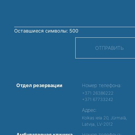
Оставшиеся символы:
500
ОТПРАВИТЬ
Отдел резервации
Номер телефона:
+371 26386222
+371 67733242
Адрес:
Kolkas iela 20, Jūrmalā,
Latvija, LV-2012
Амбулаторная клиника
Номер телефона: