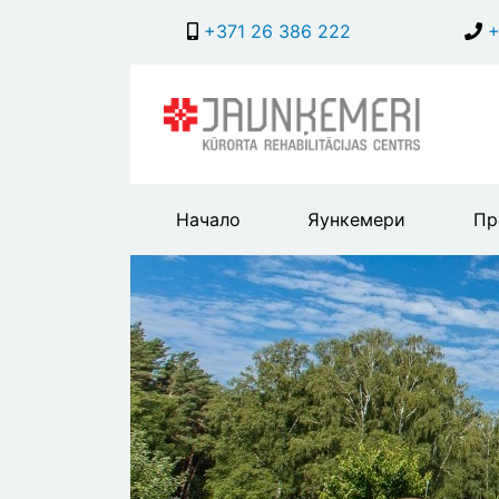
+371 26 386 222
+
Main
Начало
Яункемери
Пр
header
menu