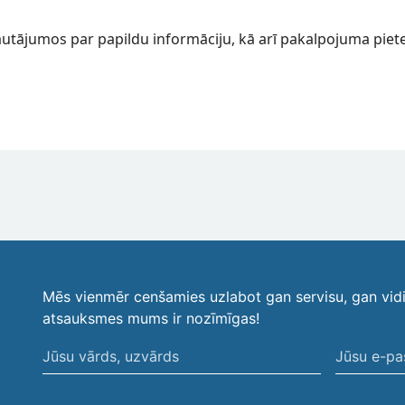
autājumos par papildu informāciju, kā arī pakalpojuma piete
Mēs vienmēr cenšamies uzlabot gan servisu, gan vid
atsauksmes mums ir nozīmīgas!
Jūsu
Jūsu
vārds,
e-
uzvārds
pasta