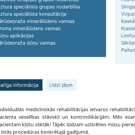
ztura speciālista grupas nodarbība
Slinga
ztura speciālista konsultācija
Virpu
ērūdeņraža minerālūdens vannas
Kaskā
roma minerālūdens vannas
Klasi
ūņu aplikācijas
Limfo
ērūdeņraža dūņu vannas
Sērūd
Psihot
arīga informācija
Līdzi jāņm
ndividuālās medicīniskās rehabilitācijas ietvaros rehabilitāc
acienta veselības stāvokli un kontrindikācijām. Mēs esam
acientam kļūtu sliktāk! Tāpēc lūdzam uzticēties mūsu piere
r īstās procedūras konkrētajā gadījumā.