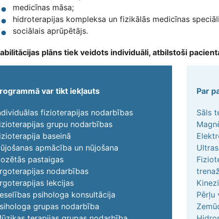
medicīnas māsa;
hidroterapijas kompleksa un fizikālās medicīnas speciāli
sociālais aprūpētājs.
bilitācijas plāns tiek veidots individuāli, atbilstoši pacie
rogrammā var tikt iekļauts
Par p
ndividuālas fizioterapijas nodarbības
Sāls t
izioterapijas grupu nodarbības
Magnē
izioterapija baseinā
Elektr
ūjošanas apmācība un nūjošana
Ultra
ozētās pastaigas
Fiziot
rgoterapijas nodarbības
trenaž
rgoterapijas lekcijas
Kinez
eselības psihologa konsultācija
Pērļu
sihologa grupas nodarbība
Zemū
ūzikas terapijas grupas nodarbība
Hidro