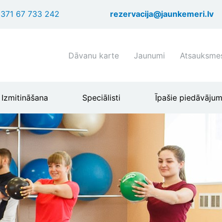
Pārlekt
371 67 733 242
rezervacija@jaunkemeri.lv
uz
galveno
saturu
Shortcuts
Dāvanu karte
Jaunumi
Atsauksme
header
menu
Izmitināšana
Speciālisti
Īpašie piedāvājum