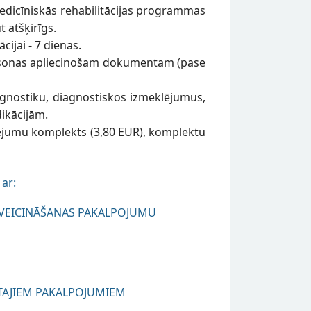
 medicīniskās rehabilitācijas programmas
t atšķirīgs.
cijai - 7 dienas.
personas apliecinošam dokumentam (pase
nostiku, diagnostiskos izmeklējumus,
dikācijām.
lējumu komplekts (3,80 EUR), komplektu
 ar:
S VEICINĀŠANAS PAKALPOJUMU
OTAJIEM PAKALPOJUMIEM