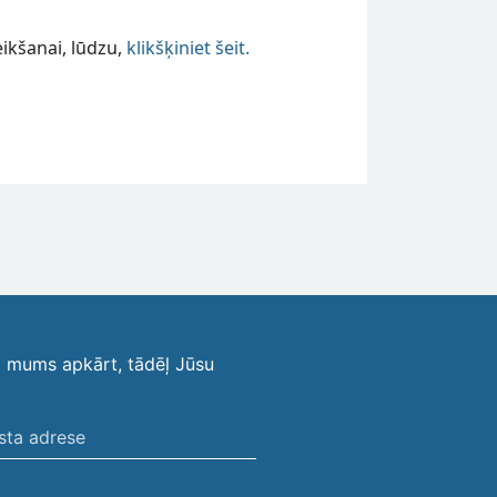
ikšanai, lūdzu,
klikšķiniet šeit.
i mums apkārt, tādēļ Jūsu