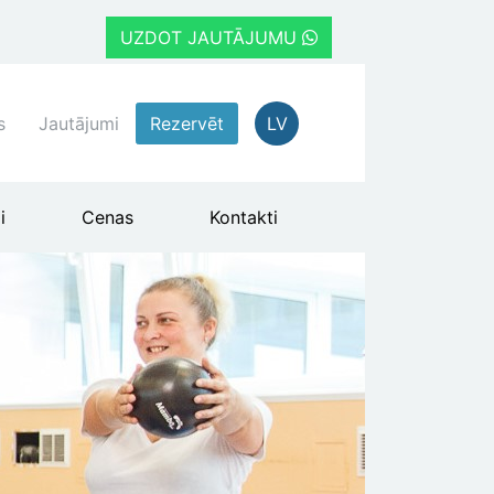
UZDOT JAUTĀJUMU
s
Jautājumi
Rezervēt
LV
i
Cenas
Kontakti