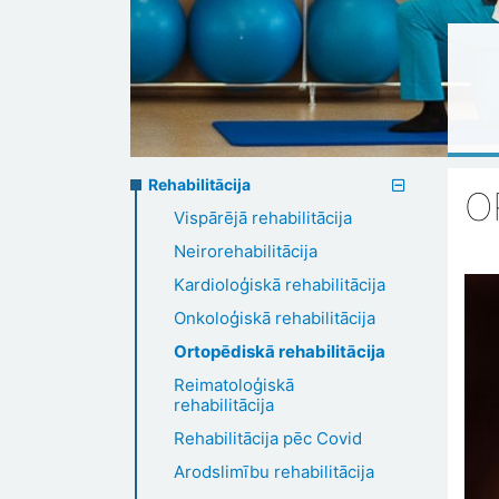
Rehabilitation
Rehabilitācija
O
Vispārējā rehabilitācija
menu
Neirorehabilitācija
Kardioloģiskā rehabilitācija
Onkoloģiskā rehabilitācija
Ortopēdiskā rehabilitācija
Reimatoloģiskā
rehabilitācija
Rehabilitācija pēc Covid
Arodslimību rehabilitācija