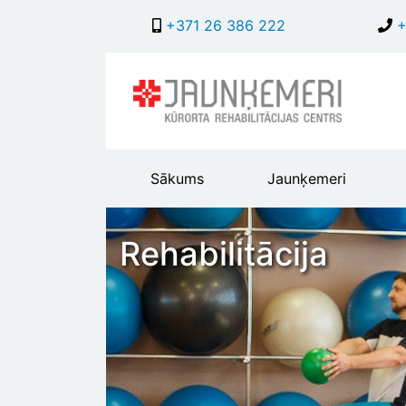
+371 26 386 222
+
Main
Sākums
Jaunķemeri
header
menu
Rehabilitācija