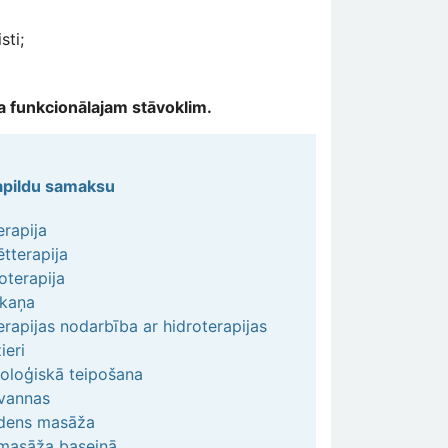
sti;
nta funkcionālajam stāvoklim.
apildu samaksu
erapija
tterapija
oterapija
skaņa
erapijas nodarbība ar hidroterapijas
ieri
ioloģiskā teipošana
 vannas
dens masāža
masāža baseinā