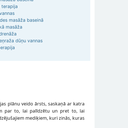
 terapija
ļvannas
des masāža baseinā
skā masāža
drenāža
eņraža dūņu vannas
erapija
ijas plānu veido ārsts, saskaņā ar katra
 par to, lai palīdzētu un pret to, lai
dzējušajiem mediķiem, kuri zinās, kuras