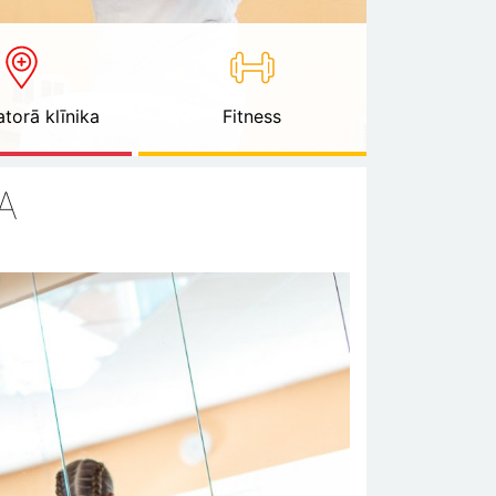
torā klīnika
Fitness
A