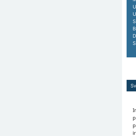
U
U
S
B
D
S
Sv
I
p
p
i