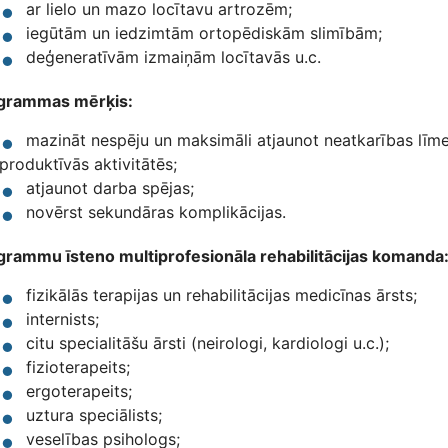
ar lielo un mazo locītavu artrozēm;
iegūtām un iedzimtām ortopēdiskām slimībām;
deģeneratīvām izmaiņām locītavās u.c.
grammas mērķis:
mazināt nespēju un maksimāli atjaunot neatkarības līmen
produktīvās aktivitātēs;
atjaunot darba spējas;
novērst sekundāras komplikācijas.
grammu īsteno multiprofesionāla rehabilitācijas komanda
fizikālās terapijas un rehabilitācijas medicīnas ārsts;
internists;
citu specialitāšu ārsti (neirologi, kardiologi u.c.);
fizioterapeits;
ergoterapeits;
uztura speciālists;
veselības psihologs;