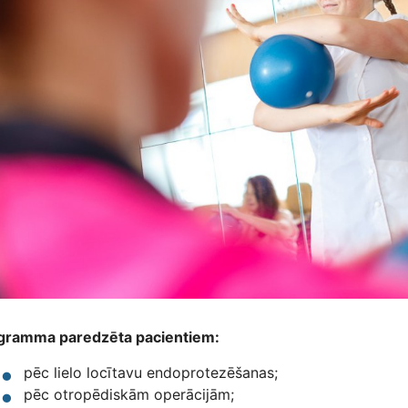
gramma paredzēta pacientiem:
pēc lielo locītavu endoprotezēšanas;
pēc otropēdiskām operācijām;