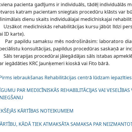
kviena pacienta gadījums ir individuāls, tādēļ individuālās
etvaros katram pacientam sniegtais procedūru klāsts var bū
inimālais dienu skaits individuālajai medicīniskajai rehabilitā
 Uzsākot medicīniskās rehabilitācijas kursu jābūt līdzi 
ai ID karte).
 Par papildu samaksu mēs nodrošināsim: laboratoro diag
peciālistu konsultācijas, papildus procedūras saskaņā ar in
 Sāls terapijas procedūrai jāiegādājas sāls istabas apmek
ar iegādāties KRC Jaunķemeri kioskā vai Fito bārā.
Pirms iebraukšanas Rehabilitācijas centrā lūdzam iepazīties
ĪGUMU PAR MEDICĪNISKĀS REHABILITĀCIJAS VAI VESELĪBA
NIEGŠANU
EKŠĒJĀS KĀRTĪBAS NOTEIKUMIEM
ĀRTĪBU, KĀDĀ TIEK ATMAKSĀTA SAMAKSA PAR NEIZMANT