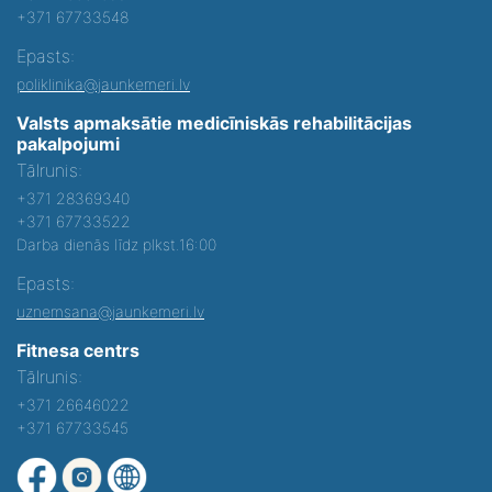
+371 67733548
Epasts:
poliklinika@jaunkemeri.lv
Valsts apmaksātie medicīniskās rehabilitācijas
pakalpojumi
Tālrunis:
+371 28369340
+371 67733522
Darba dienās līdz plkst.16:00
Epasts:
uznemsana@jaunkemeri.lv
Fitnesa centrs
Tālrunis:
+371 26646022
+371 67733545