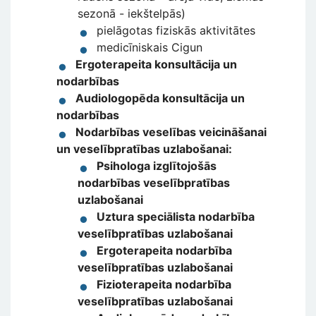
sezonā - iekštelpās)
pielāgotas fiziskās aktivitātes
medicīniskais Cigun
Ergoterapeita konsultācija un
nodarbības
Audiologopēda konsultācija un
nodarbības
Nodarbības veselības veicināšanai
un veselībpratības uzlabošanai:
Psihologa izglītojošās
nodarbības veselībpratības
uzlabošanai
Uztura speciālista nodarbība
veselībpratības uzlabošanai
Ergoterapeita nodarbība
veselībpratības uzlabošanai
Fizioterapeita nodarbība
veselībpratības uzlabošanai