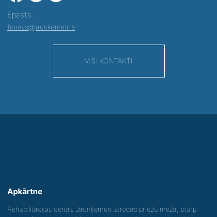
Epasts:
fitness@jaunkemeri.lv
VISI KONTAKTI
Apkārtne
Rehabilitācijas centrs Jaunķemeri atrodas priežu mežā, starp