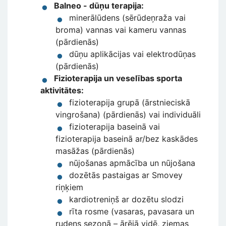
Balneo - dūņu terapija:
minerālūdens (sērūdeņraža vai
broma) vannas vai kameru vannas
(pārdienās)
dūņu aplikācijas vai elektrodūņas
(pārdienās)
Fizioterapija un veselības sporta
aktivitātes:
fizioterapija grupā (ārstnieciskā
vingrošana) (pārdienās) vai individuāli
fizioterapija baseinā vai
fizioterapija baseinā ar/bez kaskādes
masāžas (pārdienās)
nūjošanas apmācība un nūjošana
dozētās pastaigas ar Smovey
riņķiem
kardiotreniņš ar dozētu slodzi
rīta rosme (vasaras, pavasara un
rudens sezonā – ārējā vidē, ziemas