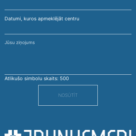
adrese
Datumi, kuros apmeklējāt centru
Jūsu
ziņojums
Atlikušo simbolu skaits:
500
NOSŪTĪT