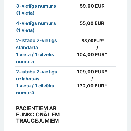
3-vietīgs numurs
59,00 EUR
5
(1 vieta)
4-vietīgs numurs
55,00 EUR
5
(1 vieta)
2-istabu 2-vietīgs
8
88,00 EUR*
standarta
/
1 vieta / 1 cilvēks
104,00 EUR*
10
numurā
2-istabu 2-vietīgs
109,00 EUR*
10
uzlabotais
/
1 vieta / 1 cilvēks
132,00 EUR*
13
numurā
PACIENTIEM AR
FUNKCIONĀLIEM
TRAUCĒJUMIEM