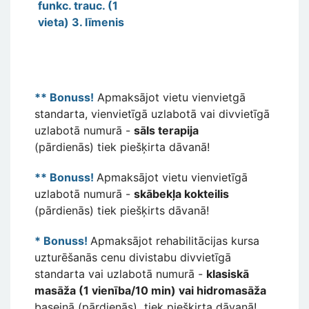
funkc. trauc. (1
vieta) 3. līmenis
** Bonuss!
Apmaksājot vietu vienvietgā
standarta, vienvietīgā uzlabotā vai divvietīgā
uzlabotā numurā -
sāls terapija
(pārdienās) tiek piešķirta dāvanā!
** Bonuss!
Apmaksājot vietu vienvietīgā
uzlabotā numurā -
skābekļa kokteilis
(pārdienās) tiek piešķirts dāvanā!
* Bonuss!
Apmaksājot rehabilitācijas kursa
uzturēšanās cenu divistabu divvietīgā
standarta vai uzlabotā numurā -
klasiskā
masāža (1 vienība/10 min) vai hidromasāža
baseinā (pārdienās) tiek piešķirta dāvanā!