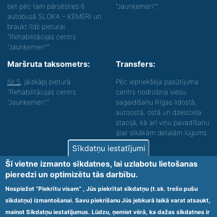
bet pēc tam pārsēsties 6.
"Jaunķemeri"".
autobusā SLOKA – ĶEMERI un
braukt līdz pieturai
"Rehabilitācijas centrs
"Jaunķemeri"".
Maršruta taksometrs:
Transfers:
Nr.5
, jāizkāpj pieturā
Pēc iepriekšēja pasūtījuma
"Rehabilitācijas centrs
centrs nodrošina viesu
"Jaunķemeri""
sagaidīšanu Rīgas lidostā,
autoostā, ostā un dzelzceļa
stacijā, kā arī viņu pavadīšanu
(par sīkākām detaļām lūgums
zvanīt).
Sīkdatņu iestatījumi
Nodrošinām vides piekļūstamību personām ar
Šī vietne izmanto sīkdatnes, lai uzlabotu lietošanas
funkcionāliem traucējumiem! SIA „Sanare-KRC
pieredzi un optimizētu tās darbību.
Jaunķemeri”, Kolkas ielā 20, Jūrmalā ir nodrošināta vides
piekļūstamība personām ar funkcionāliem traucējumiem,
Nospiežot “Piekrītu visam” , Jūs piekrītat sīkdatņu (t.sk. trešo pušu
tādejādi nodrošinot atbilstību Ministru kabineta
sīkdatņu) izmantošanai. Savu piekrišanu Jūs jebkurā laikā varat atsaukt,
2009.gada 20.janvāra noteikumos Nr.60 „Noteikumi par
mainot Sīkdatņu iestatījumus. Lūdzu, ņemiet vērā, ka dažas sīkdatnes ir
obligātajām prasībām ārstniecības iestādēm un to