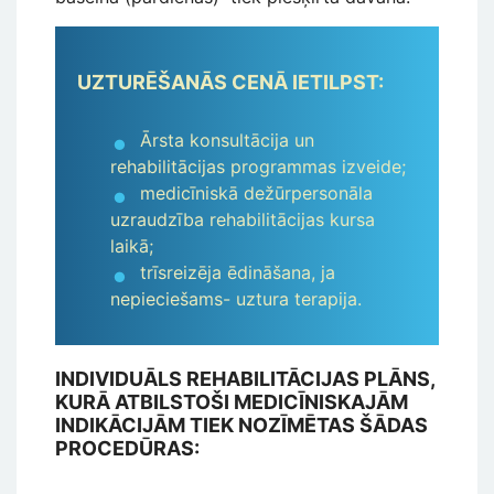
UZTURĒŠANĀS CENĀ IETILPST:
Ārsta konsultācija un
rehabilitācijas programmas izveide;
medicīniskā dežūrpersonāla
uzraudzība rehabilitācijas kursa
laikā;
trīsreizēja ēdināšana, ja
nepieciešams- uztura terapija.
INDIVIDUĀLS REHABILITĀCIJAS PLĀNS,
KURĀ ATBILSTOŠI MEDICĪNISKAJĀM
INDIKĀCIJĀM TIEK NOZĪMĒTAS ŠĀDAS
PROCEDŪRAS: