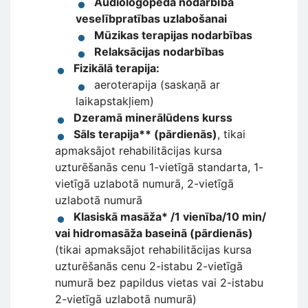
Audiologopēda nodarbība
veselībpratības uzlabošanai
Mūzikas terapijas nodarbības
Relaksācijas nodarbības
Fizikālā terapija:
aeroterapija (saskaņā ar
laikapstakļiem)
Dzeramā minerālūdens kurss
Sāls terapija** (pārdienās)
, tikai
apmaksājot rehabilitācijas kursa
uzturēšanās cenu 1-vietīgā standarta, 1-
vietīgā uzlabotā numurā, 2-vietīgā
uzlabotā numurā
Klasiskā masāža* /1 vienība/10 min/
vai hidromasāža baseinā (pārdienās)
(tikai apmaksājot rehabilitācijas kursa
uzturēšanās cenu 2-istabu 2-vietīgā
numurā bez papildus vietas vai 2-istabu
2-vietīgā uzlabotā numurā)