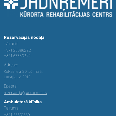
Rezervācijas nodaļa
Tālrunis:
+371 26386222
+371 67733242
Adrese:
Kolkas iela 20, Jūrmalā,
Latvijā, LV-2012
Epasts:
rezervacija@jaunkemeri.lv
Ambulatorā klīnika
Tālrunis:
+371 26631659