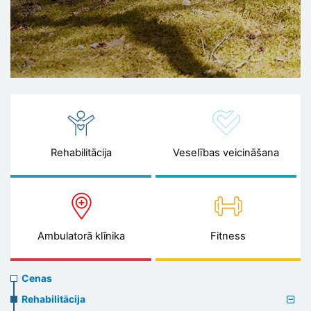
Rehabilitācija
Veselības veicināšana
Ambulatorā klīnika
Fitness
Prices
Cenas
menu
Rehabilitācija