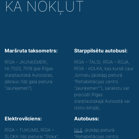
KĀ NOKĻŪT
Maršruta taksometrs:
Starppilsētu autobusi:
RĪGA – JAUNĶEMERI,
RĪGA – TALSI, RĪGA – ROJA,
Nr.7020, 7018 (pie Rīgas
RĪGA - KOLKA, kas kursē caur
starptautiskā Autoostas,
Jūrmalu (jāizkāpj pieturā
jābrauc līdz gala pietura
"Rehabilitācijas centrs
"Jaunķemeri");
"Jaunķemeri""), sarakstu var
precizēt Rīgas
starptautiskajā Autoostā vai
izziņu birojā);
Elektrovilciens:
Autobuss:
RĪGA – TUKUMS, RĪGA –
Nr.6
, jāizkāpj pieturā
SLOKA līdz pieturai "Sloka",
"Rehabilitācijas centrs