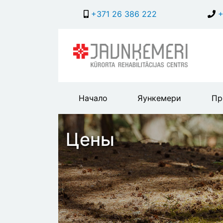
+371 26 386 222
+
Main
Начало
Яункемери
Пр
header
menu
Цены