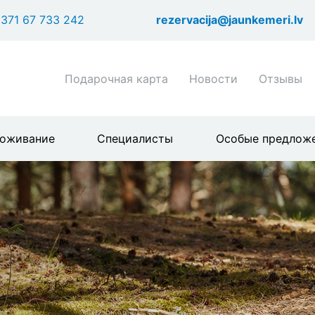
Перейти
371 67 733 242
rezervacija@jaunkemeri.lv
к
основному
содержанию
Shortcuts
Подарочная карта
Новости
Отзывы
header
menu
оживание
Специалисты
Особые предлож