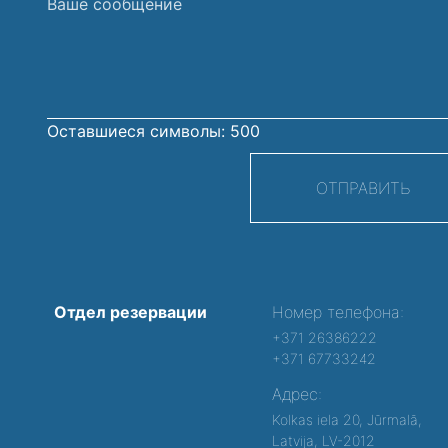
Ваше
сообщение
Оставшиеся символы:
500
ОТПРАВИТЬ
Отдел резервации
Номер телефона:
+371 26386222
+371 67733242
Адрес:
Kolkas iela 20, Jūrmalā,
Latvija, LV-2012