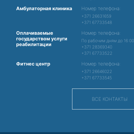
Амбулаторная клиника
Номер телефона:
+371 26631659
+371 67733548
Оплачиваемые
Номер телефона:
государством услуги
По рабочим дням до 16:0
реабилитации
+371 28369340
+371 67733522
Фитнес центр
Номер телефона:
+371 26646022
+371 67733545
ВСЕ КОНТАКТЫ