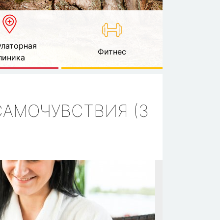
латорная
Фитнес
линика
САМОЧУВСТВИЯ (3