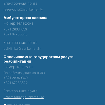
Електронная почта:
rezervacija@jaunkemeri.lv
Амбулаторная клиника
Номер телефона:
+371 26631659
+371 67733548
Електронная почта:
poliklinika@jaunkemeri.lv
Оплачиваемые государством услуги
реабилитации
Номер телефона:
По рабочим дням до 16:00
+371 28369340
+371 67733522
Електронная почта:
uznemsana@jaunkemeri.lv