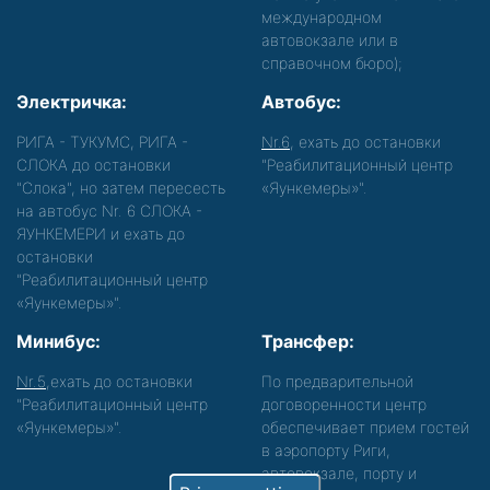
международном
автовокзале или в
справочном бюро);
Электричка:
Автобус:
РИГА - ТУКУМС, РИГА -
Nr.6
, ехать до остановки
СЛОКА до остановки
"Реабилитационный центр
"Слока", но затем пересесть
«Яункемеры»".
на автобус Nr. 6 СЛОКА -
ЯУНКЕМЕРИ и ехать до
остановки
"Реабилитационный центр
«Яункемеры»".
Минибус:
Трансфер:
Nr.5
,ехать до остановки
По предварительной
"Реабилитационный центр
договоренности центр
«Яункемеры»".
обеспечивает прием гостей
в аэропорту Риги,
автовокзале, порту и