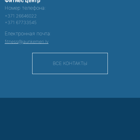
Фитнес центр
Номер телефона:
+371 26646022
+371 67733545
Електронная почта:
fitness@jaunkemeri.lv
ВСЕ КОНТАКТЫ