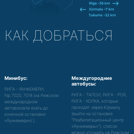
КАК ДОБРАТЬСЯ
Минибус:
Междугородние
автобусы:
РИГА - ЯУНКЕМЕРИ,
РИГА - ТАЛСИ, РИГА - РОЯ,
Nр.7020, 7018 (на Рижском
РИГА - КОЛКА, которые
международном
проходят через Юрмалу
автовокзале ехать до
(выйти на остановке
конечной остановки
"Реабилитационный центр
«Яункемери»)
);
«Яункемеры»"), список
можно уточнить на Рижском