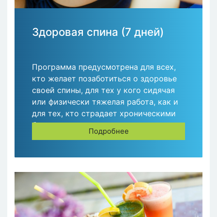
Здоровая спина (7 дней)
Программа предусмотрена для всех,
кто желает позаботиться о здоровье
своей спины, для тех у кого сидячая
или физически тяжелая работа, как и
для тех, кто страдает хроническими
болями в спине.
Подробнее