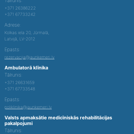
Tālrunis:
+371 26386222
+371 67733242
Adrese:
Kolkas iela 20, Jūrmalā,
Latvijā, LV-2012
Epasts:
rezervacija@jaunkemeri.lv
Ambulatorā klīnika
Tālrunis:
+371 26631659
+371 67733548
Epasts:
poliklinika@jaunkemeri.lv
Valsts apmaksātie medicīniskās rehabilitācijas
pakalpojumi
Tālrunis: