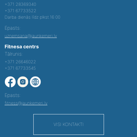
+371 28369340
+371 67733522
Darba dienās līdz plkst.16:00
Epasts:
uznemsana@jaunkemeri.lv
Fitnesa centrs
Tālrunis:
+371 26646022
+371 67733545
Epasts:
fitness@jaunkemeri.lv
VISI KONTAKTI