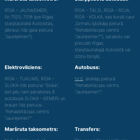
RĪGA – JAUNĶEMERI,
RĪGA – TALSI, RĪGA – ROJA,
Nr.7020, 7018 (pie Rīgas
RĪGA - KOLKA, kas kursē caur
starptautiskā Autoostas,
Jūrmalu (jāizkāpj pieturā
jābrauc līdz gala pietura
"Rehabilitācijas centrs
"Jaunķemeri");
"Jaunķemeri""), sarakstu var
precizēt Rīgas
starptautiskajā Autoostā vai
izziņu birojā);
Elektrovilciens:
Autobuss:
RĪGA – TUKUMS, RĪGA –
Nr.6
, jāizkāpj pieturā
SLOKA līdz pieturai "Sloka",
"Rehabilitācijas centrs
bet pēc tam pārsēsties 6.
"Jaunķemeri"".
autobusā SLOKA – ĶEMERI un
braukt līdz pieturai
"Rehabilitācijas centrs
"Jaunķemeri"".
Maršruta taksometrs:
Transfers: