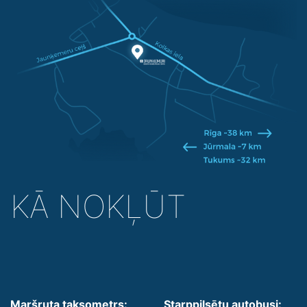
KĀ NOKĻŪT
Maršruta taksometrs:
Starppilsētu autobusi: