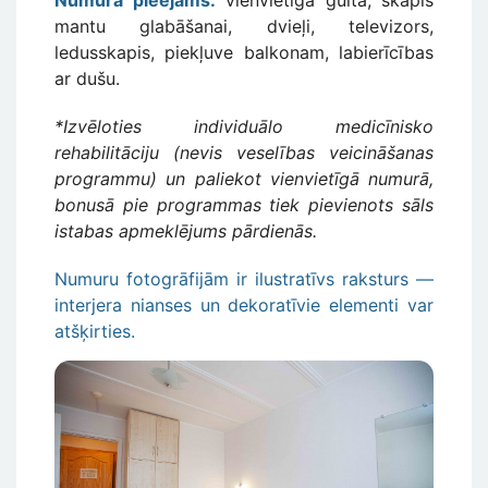
Numurā pieejams:
vienvietīga gulta, skapis
mantu glabāšanai, dvieļi, televizors,
ledusskapis, piekļuve balkonam, labierīcības
ar dušu.
*Izvēloties individuālo medicīnisko
rehabilitāciju (nevis veselības veicināšanas
programmu) un paliekot vienvietīgā numurā,
bonusā pie programmas tiek pievienots sāls
istabas apmeklējums pārdienās.
Numuru fotogrāfijām ir ilustratīvs raksturs —
interjera nianses un dekoratīvie elementi var
atšķirties.
Attēls