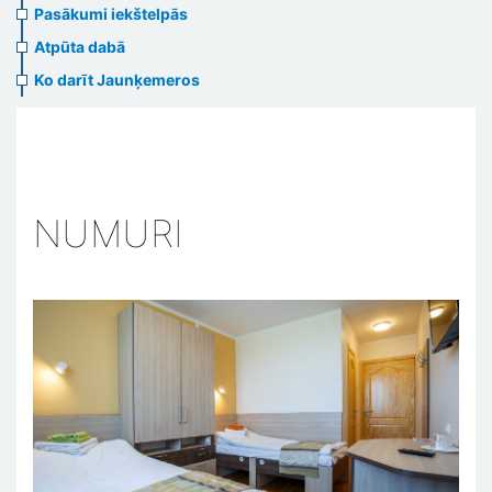
Pasākumi iekštelpās
Atpūta dabā
Ko darīt Jaunķemeros
NUMURI