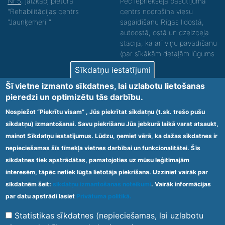
Nr.5
, jāizkāpj pieturā
Pēc iepriekšēja pasūtījuma
"Rehabilitācijas centrs
centrs nodrošina viesu
"Jaunķemeri""
sagaidīšanu Rīgas lidostā,
autoostā, ostā un dzelzceļa
stacijā, kā arī viņu pavadīšanu
(par sīkākām detaļām lūgums
zvanīt).
Sīkdatņu iestatījumi
Nodrošinām vides piekļūstamību personām ar
Šī vietne izmanto sīkdatnes, lai uzlabotu lietošanas
funkcionāliem traucējumiem! SIA „Sanare-KRC
pieredzi un optimizētu tās darbību.
Jaunķemeri”, Kolkas ielā 20, Jūrmalā ir nodrošināta vides
piekļūstamība personām ar funkcionāliem traucējumiem,
Nospiežot “Piekrītu visam” , Jūs piekrītat sīkdatņu (t.sk. trešo pušu
tādejādi nodrošinot atbilstību Ministru kabineta
sīkdatņu) izmantošanai. Savu piekrišanu Jūs jebkurā laikā varat atsaukt,
2009.gada 20.janvāra noteikumos Nr.60 „Noteikumi par
mainot Sīkdatņu iestatījumus. Lūdzu, ņemiet vērā, ka dažas sīkdatnes ir
obligātajām prasībām ārstniecības iestādēm un to
struktūrvienībām” minētajām prasībām.
nepieciešamas šīs tīmekļa vietnes darbībai un funkcionalitātei. Šīs
sīkdatnes tiek apstrādātas, pamatojoties uz mūsu leģitīmajām
interesēm, tāpēc netiek lūgta lietotāja piekrišana. Uzziniet vairāk par
Ārstniecības iestādes kods 1300 – 64003
sīkdatnēm šeit:
sīkdatņu izmantošanas noteikumi
. Vairāk informācijas
Footer
par datu apstrādi lasiet
Privātuma politikā.
Vietnes karte
Noteikumi un privātuma politika
menu
Statistikas sīkdatnes (nepieciešamas, lai uzlabotu