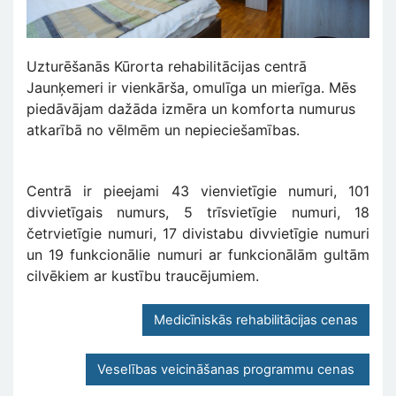
Uzturēšanās Kūrorta rehabilitācijas centrā
Jaunķemeri ir vienkārša, omulīga un mierīga. Mēs
piedāvājam dažāda izmēra un komforta numurus
atkarībā no vēlmēm un nepieciešamības.
Centrā ir pieejami 43 vienvietīgie numuri, 101
divvietīgais numurs, 5 trīsvietīgie numuri, 18
četrvietīgie numuri, 17 divistabu divvietīgie numuri
un 19 funkcionālie numuri ar funkcionālām gultām
cilvēkiem ar kustību traucējumiem.
Medicīniskās rehabilitācijas cenas
Veselības veicināšanas programmu cenas