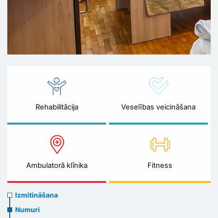
Rehabilitācija
Veselības veicināšana
Ambulatorā klīnika
Fitness
Accommodation
Izmitināšana
Numuri