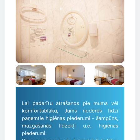
Attēls
Attēls
Attēls
Lai padarītu atrašanos pie mums vēl
komfortablāku, Jums noderēs līdzi
paņemtie higiēnas piederumi - šampūns,
mazgāšanās līdzekļi u.c. higiēnas
piederumi.