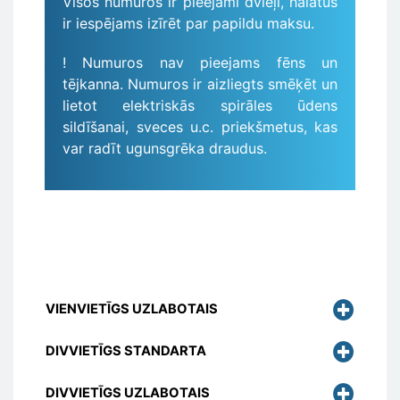
Visos numuros ir pieejami dvieļi, halātus
ir iespējams izīrēt par papildu maksu.
! Numuros nav pieejams fēns un
tējkanna. Numuros ir aizliegts smēķēt un
lietot elektriskās spirāles ūdens
sildīšanai, sveces u.c. priekšmetus, kas
var radīt ugunsgrēka draudus.
VIENVIETĪGS UZLABOTAIS
DIVVIETĪGS STANDARTA
DIVVIETĪGS UZLABOTAIS