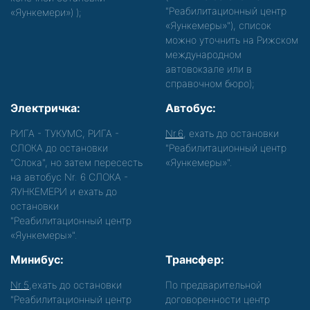
"Реабилитационный центр
«Яункемери»)
);
«Яункемеры»"), список
можно уточнить на Рижском
международном
автовокзале или в
справочном бюро);
Электричка:
Автобус:
РИГА - ТУКУМС, РИГА -
Nr.6
, ехать до остановки
СЛОКА до остановки
"Реабилитационный центр
"Слока", но затем пересесть
«Яункемеры»".
на автобус Nr. 6 СЛОКА -
ЯУНКЕМЕРИ и ехать до
остановки
"Реабилитационный центр
«Яункемеры»".
Минибус:
Трансфер:
Nr.5
,ехать до остановки
По предварительной
"Реабилитационный центр
договоренности центр