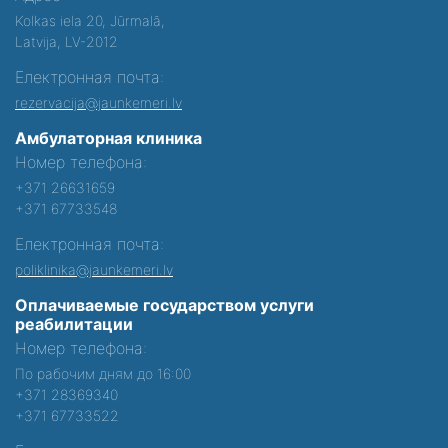
Kolkas iela 20, Jūrmalā,
Latvija, LV-2012
Електронная почта:
rezervacija@jaunkemeri.lv
Амбулаторная клиника
Номер телефона:
+371 26631659
+371 67733548
Електронная почта:
poliklinika@jaunkemeri.lv
Оплачиваемые государством услуги
реабилитации
Номер телефона:
По рабочим дням до 16:00
+371 28369340
+371 67733522