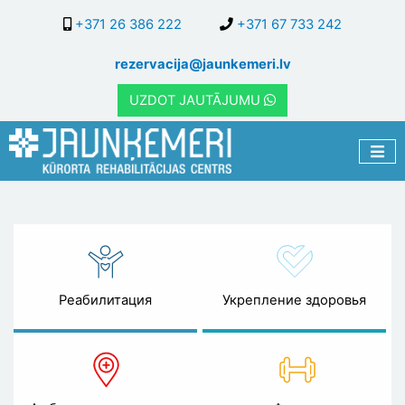
Перейти
+371 26 386 222
+371 67 733 242
к
основному
rezervacija@jaunkemeri.lv
содержанию
UZDOT JAUTĀJUMU
Новости и акции
Реабилитация
Укрепление здоровья