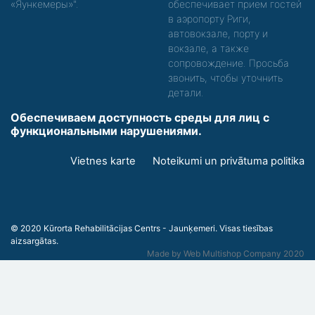
«Яункемеры»".
обеспечивает прием гостей
в аэропорту Риги,
автовокзале, порту и
вокзале, а также
сопровождение. Просьба
звонить, чтобы уточнить
детали.
Обеспечиваем доступность среды для лиц с
функциональными нарушениями.
Footer
Vietnes karte
Noteikumi un privātuma politika
menu
© 2020 Kūrorta Rehabilitācijas Centrs - Jaunķemeri. Visas tiesības
aizsargātas.
Made by
Web Multishop Company
2020