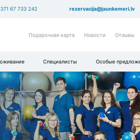
Перейти
371 67 733 242
rezervacija@jaunkemeri.lv
к
основному
содержанию
Shortcuts
Подарочная карта
Новости
Отзывы
header
menu
оживание
Специалисты
Особые предлож