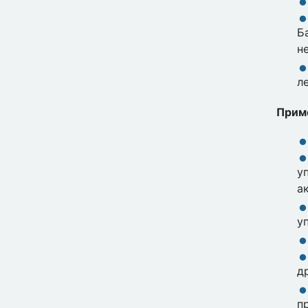
Б
н
л
Прим
у
а
у
д
п