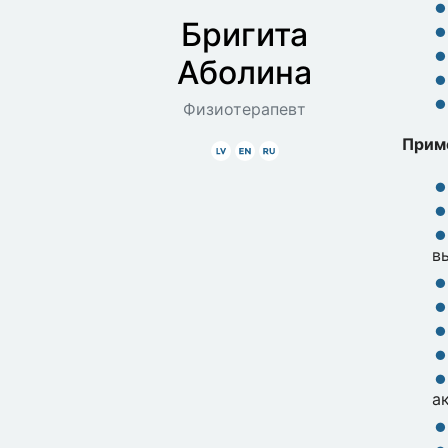
Бригита
Аболина
Физиотерапевт
Прим
Latviski
Angliski
Krieviski
в
а