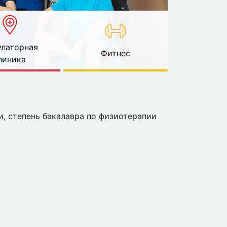
латорная
Фитнес
линика
и, степень бакалавра по физиотерапии