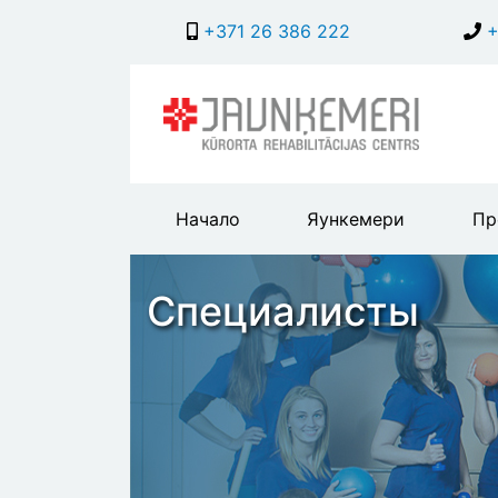
+371 26 386 222
+
Main
Начало
Яункемери
Пр
header
menu
Специалисты