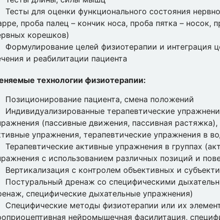
Тесты для оценки функционального состояния нервно
арре, проба палец – кончик носа, проба пятка – носок,
ервных корешков)
Формулирование целей физиотерапии и интеграция ц
ечения и реабилитации пациента
еняемые технологии физиотерапии:
Позиционирование пациента, смена положений
Индивидуализированные терапевтические упражнени
пражнения (пассивные движения, пассивная растяжка)
ктивные упражнения, терапевтические упражнения в во
Терапевтические активные упражнения в группах (акт
пражнения с использованием различных позиций и пов
Вертикализация с контролем объективных и субъект
Постуральный дренаж со специфическими дыхатель
ренаж, специфические дыхательные упражнения)
Специфические методы физиотерапии или их элемент
роприоцептивная нейромышечная фасилитация, специфи