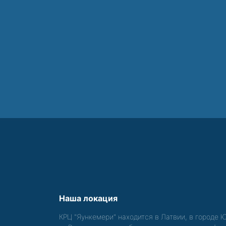
Наша локация
КРЦ "Яункемери" находится в Латвии, в городе 