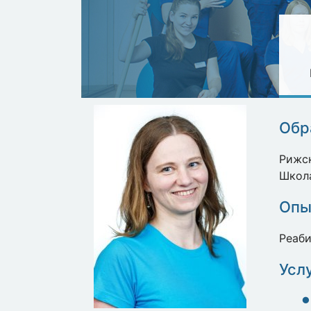
Обр
Рижск
Школ
Опы
Реаб
Усл