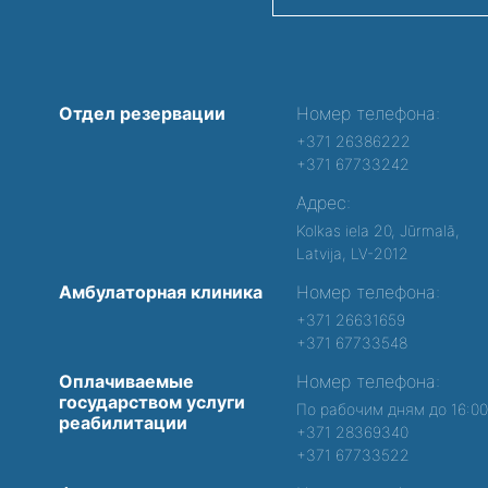
Отдел резервации
Номер телефона:
+371 26386222
+371 67733242
Адрес:
Kolkas iela 20, Jūrmalā,
Latvija, LV-2012
Амбулаторная клиника
Номер телефона:
+371 26631659
+371 67733548
Оплачиваемые
Номер телефона:
государством услуги
По рабочим дням до 16:0
реабилитации
+371 28369340
+371 67733522