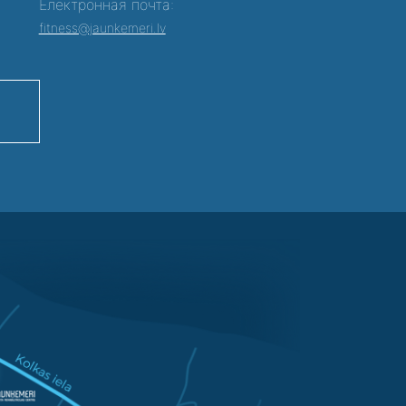
Електронная почта:
fitness@jaunkemeri.lv