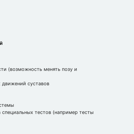
й
ти (возможность менять позу и
х движений суставов
истемы
 специальных тестов (например тесты