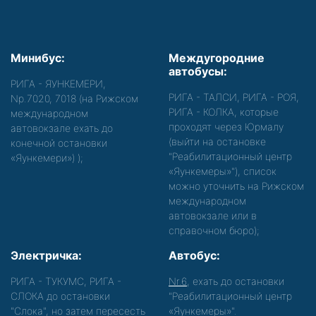
Минибус:
Междугородние
автобусы:
РИГА - ЯУНКЕМЕРИ,
РИГА - ТАЛСИ, РИГА - РОЯ,
Nр.7020, 7018 (на Рижском
РИГА - КОЛКА, которые
международном
проходят через Юрмалу
автовокзале ехать до
(выйти на остановке
конечной остановки
"Реабилитационный центр
«Яункемери»)
);
«Яункемеры»"), список
можно уточнить на Рижском
международном
автовокзале или в
справочном бюро);
Электричка:
Автобус:
РИГА - ТУКУМС, РИГА -
Nr.6
, ехать до остановки
СЛОКА до остановки
"Реабилитационный центр
"Слока", но затем пересесть
«Яункемеры»".