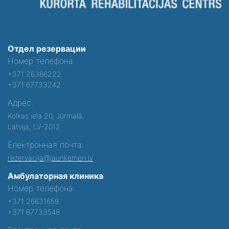
Отдел резервации
Номер телефона:
+371 26386222
+371 67733242
Адрес:
Kolkas iela 20, Jūrmalā,
Latvija, LV-2012
Електронная почта:
rezervacija@jaunkemeri.lv
Амбулаторная клиника
Номер телефона:
+371 26631659
+371 67733548