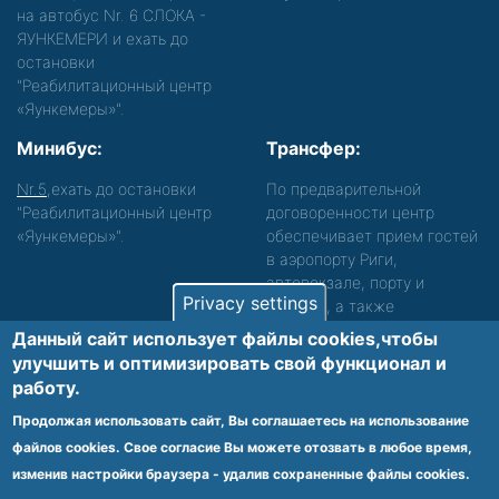
на автобус Nr. 6 СЛОКА -
ЯУНКЕМЕРИ и ехать до
остановки
"Реабилитационный центр
«Яункемеры»".
Минибус:
Трансфер:
Nr.5
,ехать до остановки
По предварительной
"Реабилитационный центр
договоренности центр
«Яункемеры»".
обеспечивает прием гостей
в аэропорту Риги,
автовокзале, порту и
Privacy settings
вокзале, а также
сопровождение. Просьба
Данный сайт использует файлы cookies,чтобы
звонить, чтобы уточнить
улучшить и оптимизировать cвой функционал и
детали.
работу.
Обеспечиваем доступность среды для лиц с
Продолжая использовать сайт, Вы соглашаетесь на использование
функциональными нарушениями.
файлов cookies. Свое согласие Вы можете отозвать в любое время,
Footer
изменив настройки браузера - удалив сохраненные файлы cookies.
Vietnes karte
Noteikumi un privātuma politika