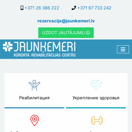
Перейти
+371 26 386 222
+371 67 733 242
к
основному
rezervacija@jaunkemeri.lv
содержанию
UZDOT JAUTĀJUMU
Укрепление здоровья
Реабилитация
Укрепление здоровья