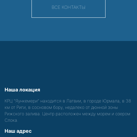
ВСЕ КОНТАКТЫ
Наша локация
КРЦ "Яункемери" находится в Латвии, в городе Юрмала, в 38
км от Риги, в сосновом бору, недалеко от дюнной зоны
Рижского залива. Центр расположен между морем и озером
Слока.
Наш адрес