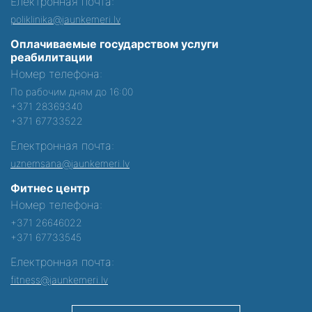
Електронная почта:
poliklinika@jaunkemeri.lv
Оплачиваемые государством услуги
реабилитации
Номер телефона:
По рабочим дням до 16:00
+371 28369340
+371 67733522
Електронная почта:
uznemsana@jaunkemeri.lv
Фитнес центр
Номер телефона:
+371 26646022
+371 67733545
Електронная почта:
fitness@jaunkemeri.lv