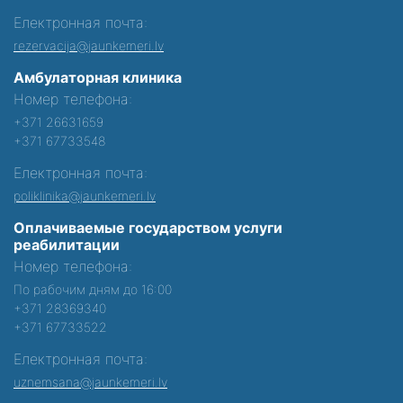
Електронная почта:
rezervacija@jaunkemeri.lv
Амбулаторная клиника
Номер телефона:
+371 26631659
+371 67733548
Електронная почта:
poliklinika@jaunkemeri.lv
Оплачиваемые государством услуги
реабилитации
Номер телефона:
По рабочим дням до 16:00
+371 28369340
+371 67733522
Електронная почта:
uznemsana@jaunkemeri.lv