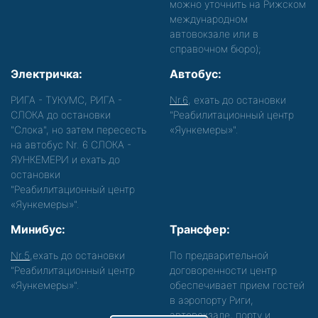
можно уточнить на Рижском
международном
автовокзале или в
справочном бюро);
Электричка:
Автобус:
РИГА - ТУКУМС, РИГА -
Nr.6
, ехать до остановки
СЛОКА до остановки
"Реабилитационный центр
"Слока", но затем пересесть
«Яункемеры»".
на автобус Nr. 6 СЛОКА -
ЯУНКЕМЕРИ и ехать до
остановки
"Реабилитационный центр
«Яункемеры»".
Минибус:
Трансфер:
Nr.5
,ехать до остановки
По предварительной
"Реабилитационный центр
договоренности центр
«Яункемеры»".
обеспечивает прием гостей
в аэропорту Риги,
автовокзале, порту и