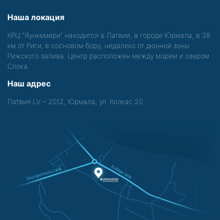
Наша локация
КРЦ "Яункемери" находится в Латвии, в городе Юрмала, в 38
км от Риги, в сосновом бору, недалеко от дюнной зоны
Рижского залива. Центр расположен между морем и озером
Слока.
Наш адрес
Латвия LV – 2012, Юрмала, ул. Колкас 20