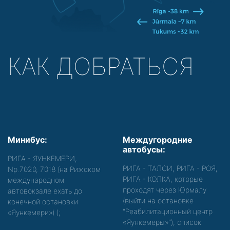
КАК ДОБРАТЬСЯ
Минибус:
Междугородние
автобусы:
РИГА - ЯУНКЕМЕРИ,
РИГА - ТАЛСИ, РИГА - РОЯ,
Nр.7020, 7018 (на Рижском
РИГА - КОЛКА, которые
международном
проходят через Юрмалу
автовокзале ехать до
(выйти на остановке
конечной остановки
"Реабилитационный центр
«Яункемери»)
);
«Яункемеры»"), список