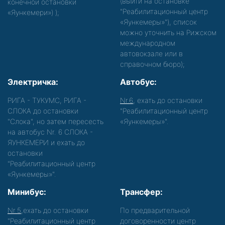
(выйти на остановке
конечной остановки
"Реабилитационный центр
«Яункемери»)
);
«Яункемеры»"), список
можно уточнить на Рижском
международном
автовокзале или в
справочном бюро);
Электричка:
Автобус:
РИГА - ТУКУМС, РИГА -
Nr.6
, ехать до остановки
СЛОКА до остановки
"Реабилитационный центр
"Слока", но затем пересесть
«Яункемеры»".
на автобус Nr. 6 СЛОКА -
ЯУНКЕМЕРИ и ехать до
остановки
"Реабилитационный центр
«Яункемеры»".
Минибус:
Трансфер:
Nr.5
,ехать до остановки
По предварительной
"Реабилитационный центр
договоренности центр