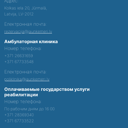
Адрес:
Kolkas iela 20, Jūrmalā,
Latvija, LV-2012
Електронная почта:
rezervacija@jaunkemeri.lv
Амбулаторная клиника
Номер телефона:
+371 26631659
+371 67733548
Електронная почта:
poliklinika@jaunkemeri.lv
Оплачиваемые государством услуги
реабилитации
Номер телефона:
По рабочим дням до 16:00
+371 28369340
+371 67733522