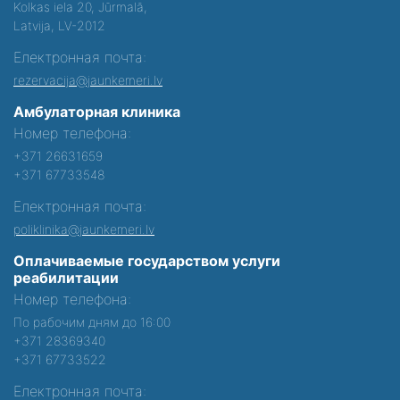
Kolkas iela 20, Jūrmalā,
Latvija, LV-2012
Електронная почта:
rezervacija@jaunkemeri.lv
Амбулаторная клиника
Номер телефона:
+371 26631659
+371 67733548
Електронная почта:
poliklinika@jaunkemeri.lv
Оплачиваемые государством услуги
реабилитации
Номер телефона:
По рабочим дням до 16:00
+371 28369340
+371 67733522
Електронная почта: