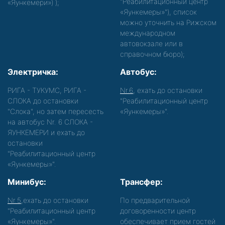
"Реабилитационный центр
«Яункемери»)
);
«Яункемеры»"), список
можно уточнить на Рижском
международном
автовокзале или в
справочном бюро);
Электричка:
Автобус:
РИГА - ТУКУМС, РИГА -
Nr.6
, ехать до остановки
СЛОКА до остановки
"Реабилитационный центр
"Слока", но затем пересесть
«Яункемеры»".
на автобус Nr. 6 СЛОКА -
ЯУНКЕМЕРИ и ехать до
остановки
"Реабилитационный центр
«Яункемеры»".
Минибус:
Трансфер:
Nr.5
,ехать до остановки
По предварительной
"Реабилитационный центр
договоренности центр
«Яункемеры»".
обеспечивает прием гостей