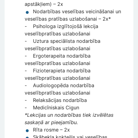
apstākļiem) – 2x
Nodarbības veselības veicināšanai un
veselības pratības uzlabošanai – 2x*
- Psihologa izglītojošā lekcija
veselībpratības uzlabošanai
- Uztura speciālista nodarbība
veselībpratības uzlabošanai
- Ergoterapeita nodarbība
veselībpratības uzlabošanai
- Fizioterapieta nodarbība
veselībpratības uzlabošanai
- Audiologopēda nodarbība
veselībpratības uzlabošanai
- Relaksācijas nodarbība
- Medicīniskais Cigun
*Lekcijas un nodarbības tiek izvēlētas
saskaņā ar pieejamību.
Rīta rosme – 2x
Skābekļa kokteilis vai veselības