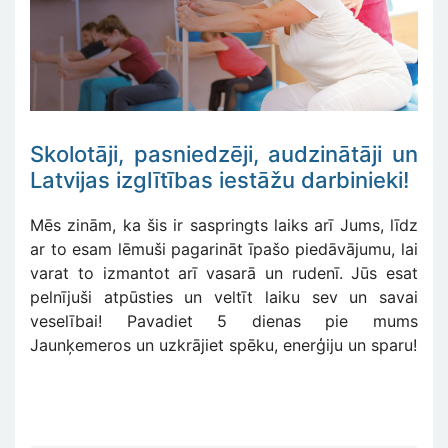
Skolotāji, pasniedzēji, audzinātāji un
Latvijas izglītības iestāžu darbinieki!
Mēs zinām, ka šis ir saspringts laiks arī Jums, līdz
ar to esam lēmuši pagarināt īpašo piedāvājumu, lai
varat to izmantot arī vasarā un rudenī. Jūs esat
pelnījuši atpūsties un veltīt laiku sev un savai
veselībai! Pavadiet 5 dienas pie mums
Jaunķemeros un uzkrājiet spēku, enerģiju un sparu!