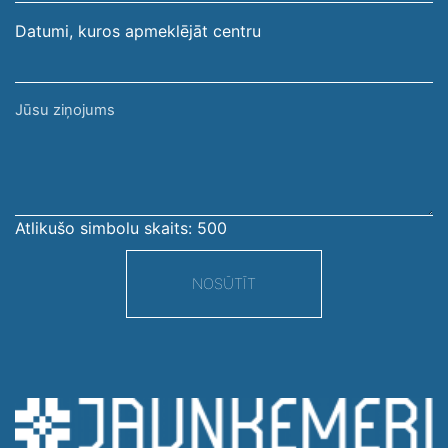
Datumi, kuros apmeklējāt centru
Jūsu
ziņojums
Atlikušo simbolu skaits:
500
NOSŪTĪT