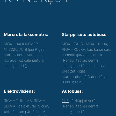
Maršruta taksometrs:
Starppilsētu autobusi:
RĪGA – JAUNĶEMERI,
RĪGA – TALSI, RĪGA – ROJA,
Nr.7020, 7018 (pie Rīgas
RĪGA - KOLKA, kas kursē caur
starptautiskā Autoostas,
Jūrmalu (jāizkāpj pieturā
jābrauc līdz gala pietura
"Rehabilitācijas centrs
"Jaunķemeri");
"Jaunķemeri""), sarakstu var
precizēt Rīgas
starptautiskajā Autoostā vai
izziņu birojā);
Elektrovilciens:
Autobuss:
RĪGA – TUKUMS, RĪGA –
Nr.6
, jāizkāpj pieturā
SLOKA līdz pieturai "Sloka",
"Rehabilitācijas centrs
bet pēc tam pārsēsties 6.
"Jaunķemeri"".