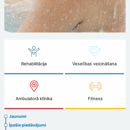
Rehabilitācija
Veselības veicināšana
Ambulatorā klīnika
Fitness
News
Jaunumi
menu
Īpašie piedāvājumi