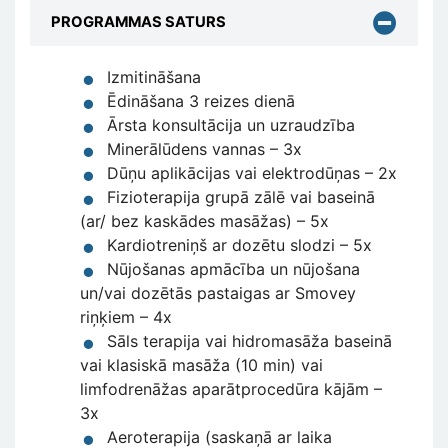
PROGRAMMAS SATURS
Izmitināšana
Ēdināšana 3 reizes dienā
Ārsta konsultācija un uzraudzība
Minerālūdens vannas – 3x
Dūņu aplikācijas vai elektrodūņas – 2x
Fizioterapija grupā zālē vai baseinā
(ar/ bez kaskādes masāžas) – 5x
Kardiotreniņš ar dozētu slodzi – 5x
Nūjošanas apmācība un nūjošana
un/vai dozētās pastaigas ar Smovey
riņķiem – 4x
Sāls terapija vai hidromasāža baseinā
vai klasiskā masāža (10 min) vai
limfodrenāžas aparātprocedūra kājām –
3x
Aeroterapija (saskaņā ar laika