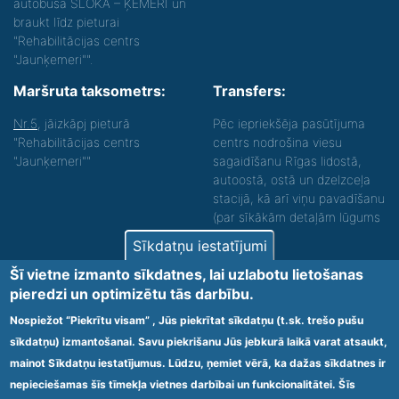
autobusā SLOKA – ĶEMERI un
braukt līdz pieturai
"Rehabilitācijas centrs
"Jaunķemeri"".
Maršruta taksometrs:
Transfers:
Nr.5
, jāizkāpj pieturā
Pēc iepriekšēja pasūtījuma
"Rehabilitācijas centrs
centrs nodrošina viesu
"Jaunķemeri""
sagaidīšanu Rīgas lidostā,
autoostā, ostā un dzelzceļa
stacijā, kā arī viņu pavadīšanu
(par sīkākām detaļām lūgums
zvanīt).
Sīkdatņu iestatījumi
Nodrošinām vides piekļūstamību personām ar
Šī vietne izmanto sīkdatnes, lai uzlabotu lietošanas
funkcionāliem traucējumiem! SIA „Sanare-KRC
pieredzi un optimizētu tās darbību.
Jaunķemeri”, Kolkas ielā 20, Jūrmalā ir nodrošināta vides
piekļūstamība personām ar funkcionāliem traucējumiem,
Nospiežot “Piekrītu visam” , Jūs piekrītat sīkdatņu (t.sk. trešo pušu
tādejādi nodrošinot atbilstību Ministru kabineta
sīkdatņu) izmantošanai. Savu piekrišanu Jūs jebkurā laikā varat atsaukt,
2009.gada 20.janvāra noteikumos Nr.60 „Noteikumi par
mainot Sīkdatņu iestatījumus. Lūdzu, ņemiet vērā, ka dažas sīkdatnes ir
obligātajām prasībām ārstniecības iestādēm un to
struktūrvienībām” minētajām prasībām.
nepieciešamas šīs tīmekļa vietnes darbībai un funkcionalitātei. Šīs