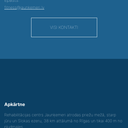
fitness@jaunkemeri.lv
VISI KONTAKTI
Apkārtne
Rehabilitācijas centrs Jaunķemeri atrodas priežu mežā, starp
jūru un Slokas ezeru, 38 km attālumā no Rīgas un tikai 400 m no
pludmales.