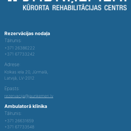
Rezervācijas nodaļa
Tālrunis:
+371 26386222
+371 67733242
Adrese:
Kolkas iela 20, Jūrmalā,
Latvijā, LV-2012
Epasts:
rezervacija@jaunkemeri.lv
Ambulatorā klīnika
Tālrunis:
+371 26631659
+371 67733548