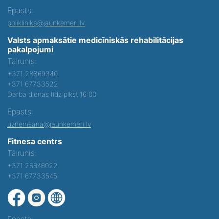
Epasts:
poliklinika@jaunkemeri.lv
Valsts apmaksātie medicīniskās rehabilitācijas
pakalpojumi
Tālrunis:
+371 28369340
+371 67733522
Darba dienās līdz plkst.16:00
Epasts:
uznemsana@jaunkemeri.lv
Fitnesa centrs
Tālrunis:
+371 26646022
+371 67733545
Epasts: