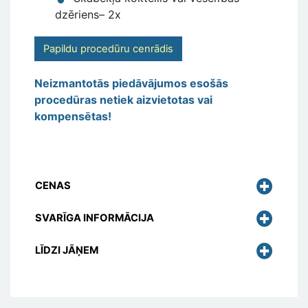
dzēriens– 2x
Papildu procedūru cenrādis
Neizmantotās piedāvājumos esošās
procedūras netiek aizvietotas vai
kompensētas!
CENAS
SVARĪGA INFORMĀCIJA
LĪDZI JĀŅEM