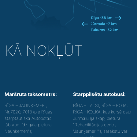
KĀ NOKĻŪT
Maršruta taksometrs:
Starppilsētu autobusi:
RĪGA – JAUNĶEMERI,
RĪGA – TALSI, RĪGA – ROJA,
Nr.7020, 7018 (pie Rīgas
RĪGA - KOLKA, kas kursē caur
starptautiskā Autoostas,
Jūrmalu (jāizkāpj pieturā
jābrauc līdz gala pietura
"Rehabilitācijas centrs
"Jaunķemeri");
"Jaunķemeri""), sarakstu var