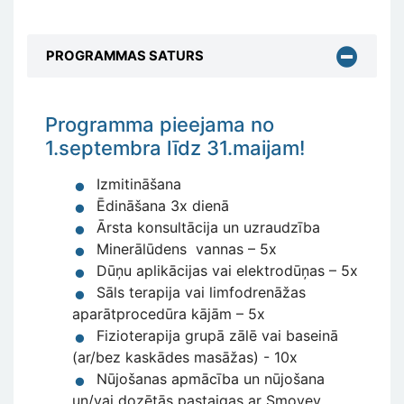
PROGRAMMAS SATURS
Programma pieejama no
1.septembra līdz 31.maijam!
Izmitināšana
Ēdināšana 3x dienā
Ārsta konsultācija un uzraudzība
Minerālūdens vannas – 5x
Dūņu aplikācijas vai elektrodūņas – 5x
Sāls terapija vai limfodrenāžas
aparātprocedūra kājām – 5x
Fizioterapija grupā zālē vai baseinā
(ar/bez kaskādes masāžas) - 10x
Nūjošanas apmācība un nūjošana
un/vai dozētās pastaigas ar Smovey