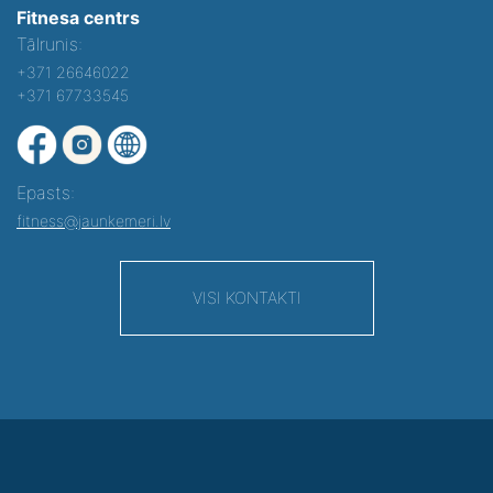
Fitnesa centrs
Tālrunis:
+371 26646022
+371 67733545
Epasts:
fitness@jaunkemeri.lv
VISI KONTAKTI