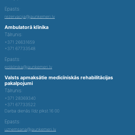
Epasts:
rezervacija@jaunkemeri.lv
Ambulatorā klīnika
Tālrunis:
+371 26631659
+371 67733548
Epasts:
poliklinika@jaunkemeri.lv
Valsts apmaksātie medicīniskās rehabilitācijas
pakalpojumi
Tālrunis:
+371 28369340
+371 67733522
Darba dienās līdz plkst.16:00
Epasts:
uznemsana@jaunkemeri.lv