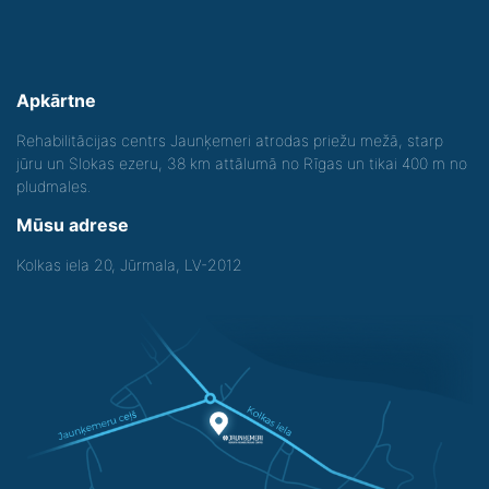
Apkārtne
Rehabilitācijas centrs Jaunķemeri atrodas priežu mežā, starp
jūru un Slokas ezeru, 38 km attālumā no Rīgas un tikai 400 m no
pludmales.
Mūsu adrese
Kolkas iela 20, Jūrmala, LV-2012