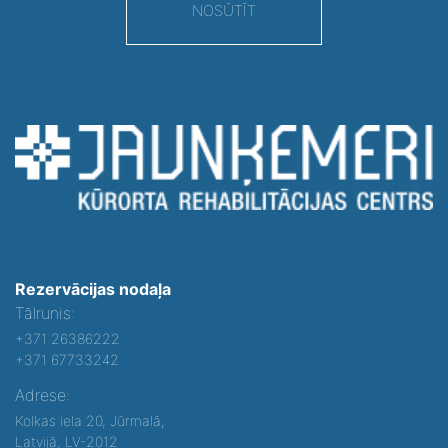
NOSŪTĪT
Rezervācijas nodaļa
Tālrunis:
+371 26386222
+371 67733242
Adrese:
Kolkas iela 20, Jūrmalā,
Latvijā, LV-2012