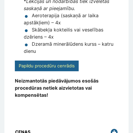
*
Lekcijas un nodarbības tiek izvēlētas
saskaņā ar pieejamību.
Aeroterapija (saskaņā ar laika
apstākļiem) – 4x
Skābekļa kokteilis vai veselības
dzēriens – 4x
Dzeramā minerālūdens kurss – katru
dienu
Papildu procedūru cenrādis
Neizmantotās piedāvājumos esošās
procedūras netiek aizvietotas vai
kompensētas!
CENAS