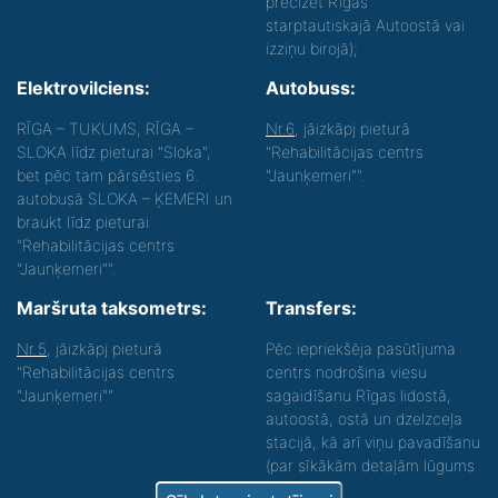
precizēt Rīgas
starptautiskajā Autoostā vai
izziņu birojā);
Elektrovilciens:
Autobuss:
RĪGA – TUKUMS, RĪGA –
Nr.6
, jāizkāpj pieturā
SLOKA līdz pieturai "Sloka",
"Rehabilitācijas centrs
bet pēc tam pārsēsties 6.
"Jaunķemeri"".
autobusā SLOKA – ĶEMERI un
braukt līdz pieturai
"Rehabilitācijas centrs
"Jaunķemeri"".
Maršruta taksometrs:
Transfers:
Nr.5
, jāizkāpj pieturā
Pēc iepriekšēja pasūtījuma
"Rehabilitācijas centrs
centrs nodrošina viesu
"Jaunķemeri""
sagaidīšanu Rīgas lidostā,
autoostā, ostā un dzelzceļa
stacijā, kā arī viņu pavadīšanu
(par sīkākām detaļām lūgums
zvanīt).