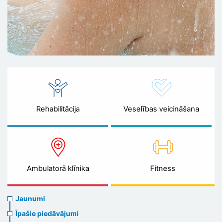
Rehabilitācija
Veselības veicināšana
Ambulatorā klīnika
Fitness
News
Jaunumi
menu
Īpašie piedāvājumi