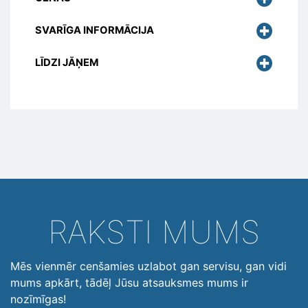
SVARĪGA INFORMĀCIJA
LĪDZI JĀŅEM
RAKSTI MUMS
Mēs vienmēr cenšamies uzlabot gan servisu, gan vidi
mums apkārt, tādēļ Jūsu atsauksmes mums ir
nozīmīgas!