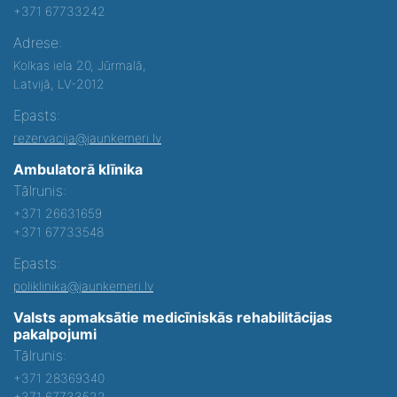
+371 67733242
Adrese:
Kolkas iela 20, Jūrmalā,
Latvijā, LV-2012
Epasts:
rezervacija@jaunkemeri.lv
Ambulatorā klīnika
Tālrunis:
+371 26631659
+371 67733548
Epasts:
poliklinika@jaunkemeri.lv
Valsts apmaksātie medicīniskās rehabilitācijas
pakalpojumi
Tālrunis:
+371 28369340
+371 67733522