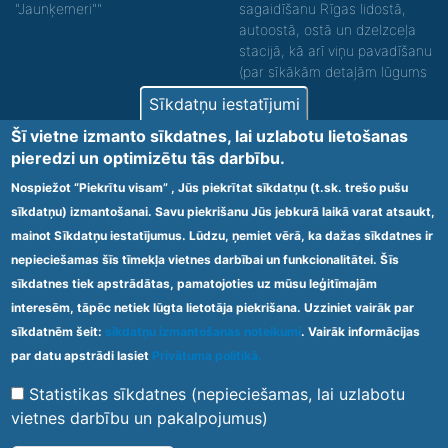
"Jaunķemeri""
sagaidīšanu Rīgas lidostā,
autoostā, ostā un dzelzceļa
stacijā, kā arī viņu pavadīšanu
(par sīkākām detaļām lūgums
zvanīt).
Sīkdatņu iestatījumi
Nodrošinām vides piekļūstamību personām ar
Šī vietne izmanto sīkdatnes, lai uzlabotu lietošanas
funkcionāliem traucējumiem! SIA „Sanare-KRC
pieredzi un optimizētu tās darbību.
Jaunķemeri”, Kolkas ielā 20, Jūrmalā ir nodrošināta vides
piekļūstamība personām ar funkcionāliem traucējumiem,
Nospiežot “Piekrītu visam” , Jūs piekrītat sīkdatņu (t.sk. trešo pušu
tādejādi nodrošinot atbilstību Ministru kabineta
sīkdatņu) izmantošanai. Savu piekrišanu Jūs jebkurā laikā varat atsaukt,
2009.gada 20.janvāra noteikumos Nr.60 „Noteikumi par
mainot Sīkdatņu iestatījumus. Lūdzu, ņemiet vērā, ka dažas sīkdatnes ir
obligātajām prasībām ārstniecības iestādēm un to
struktūrvienībām” minētajām prasībām.
nepieciešamas šīs tīmekļa vietnes darbībai un funkcionalitātei. Šīs
sīkdatnes tiek apstrādātas, pamatojoties uz mūsu leģitīmajām
interesēm, tāpēc netiek lūgta lietotāja piekrišana. Uzziniet vairāk par
Ārstniecības iestādes kods 1300 – 64003
sīkdatnēm šeit:
sīkdatņu izmantošanas noteikumi
. Vairāk informācijas
Footer
par datu apstrādi lasiet
Privātuma politikā.
Vietnes karte
Noteikumi un privātuma politika
menu
Statistikas sīkdatnes (nepieciešamas, lai uzlabotu
vietnes darbību un pakalpojumus)