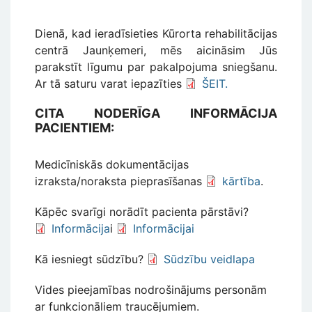
Dienā, kad ieradīsieties Kūrorta rehabilitācijas
centrā Jaunķemeri, mēs aicināsim Jūs
parakstīt līgumu par pakalpojuma sniegšanu.
Ar tā saturu varat iepazīties
ŠEIT.
CITA NODERĪGA INFORMĀCIJA
PACIENTIEM:
Medicīniskās dokumentācijas
izraksta/noraksta pieprasīšanas
kārtība
.
Kāpēc svarīgi norādīt pacienta pārstāvi?
Informācija
i
Informācijai
Kā iesniegt sūdzību?
Sūdzību veidlapa
Vides pieejamības nodrošinājums personām
ar funkcionāliem traucējumiem.