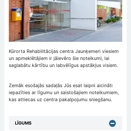
Kūrorta Rehabilitācijas centra Jaunķemeri viesiem
un apmeklētājiem ir jāievēro šie noteikumi, lai
saglabātu kārtību un labvēlīgus apstākļus visiem.
Zemāk esošajās sadaļās Jūs esat laipni aicināti
iepazīties ar līgumu un saistošajiem noteikumiem,
kas attiecas uz centra pakalpojumu sniegšanu.
LĪGUMS