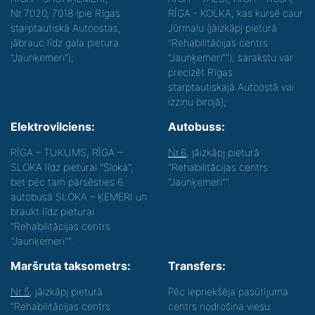
Nr.7020, 7018 (pie Rīgas
RĪGA - KOLKA, kas kursē caur
starptautiskā Autoostas,
Jūrmalu (jāizkāpj pieturā
jābrauc līdz gala pietura
"Rehabilitācijas centrs
"Jaunķemeri");
"Jaunķemeri""), sarakstu var
precizēt Rīgas
starptautiskajā Autoostā vai
izziņu birojā);
Elektrovilciens:
Autobuss:
RĪGA – TUKUMS, RĪGA –
Nr.6
, jāizkāpj pieturā
SLOKA līdz pieturai "Sloka",
"Rehabilitācijas centrs
bet pēc tam pārsēsties 6.
"Jaunķemeri"".
autobusā SLOKA – ĶEMERI un
braukt līdz pieturai
"Rehabilitācijas centrs
"Jaunķemeri"".
Maršruta taksometrs:
Transfers:
Nr.5
, jāizkāpj pieturā
Pēc iepriekšēja pasūtījuma
"Rehabilitācijas centrs
centrs nodrošina viesu