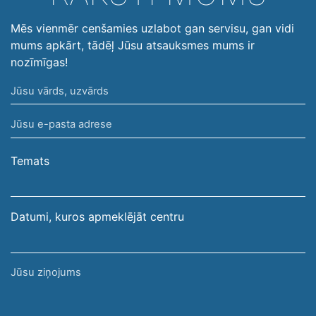
Mēs vienmēr cenšamies uzlabot gan servisu, gan vidi
mums apkārt, tādēļ Jūsu atsauksmes mums ir
nozīmīgas!
Jūsu
vārds,
Jūsu
uzvārds
e-
pasta
Temats
adrese
Datumi, kuros apmeklējāt centru
Jūsu
ziņojums