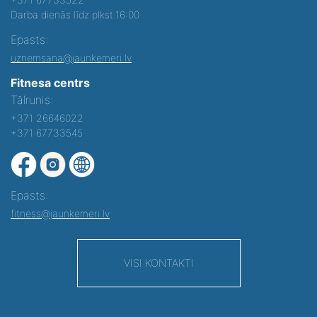
Darba dienās līdz plkst.16:00
Epasts:
uznemsana@jaunkemeri.lv
Fitnesa centrs
Tālrunis:
+371 26646022
+371 67733545
Epasts:
fitness@jaunkemeri.lv
VISI KONTAKTI