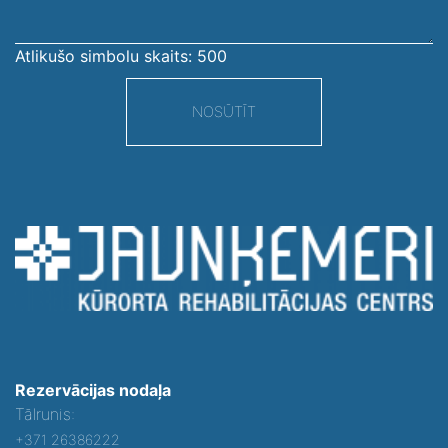
Atlikušo simbolu skaits:
500
NOSŪTĪT
Rezervācijas nodaļa
Tālrunis:
+371 26386222