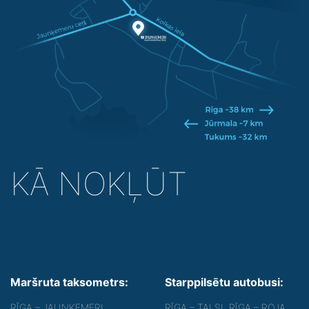
KĀ NOKĻŪT
Maršruta taksometrs:
Starppilsētu autobusi:
RĪGA – JAUNĶEMERI,
RĪGA – TALSI, RĪGA – ROJA,