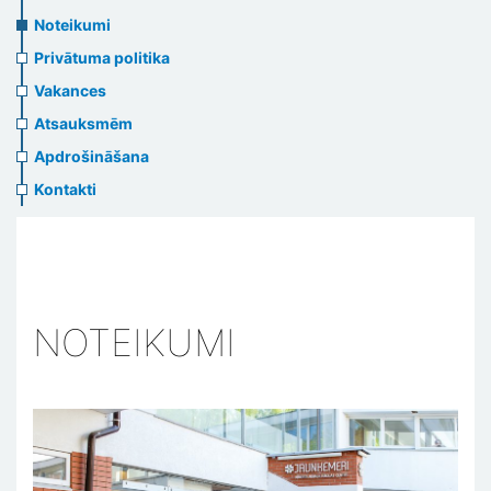
us
Noteikumi
header
Privātuma politika
menu
Vakances
Atsauksmēm
Apdrošināšana
Kontakti
NOTEIKUMI