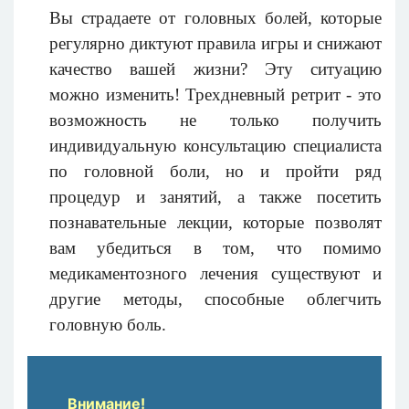
Вы страдаете от головных болей, которые
регулярно диктуют правила игры и снижают
качество вашей жизни? Эту ситуацию
можно изменить! Трехдневный ретрит - это
возможность не только получить
индивидуальную консультацию специалиста
по головной боли, но и пройти ряд
процедур и занятий, а также посетить
познавательные
лекции, которые
позволят
вам убедиться в том
, что помимо
медикаментозного лечения существуют и
другие методы, способные
облегчить
головн
ую
бол
ь
.
Внимание!