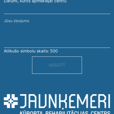
Datumi, kuros apmeklējāt centru
Jūsu
ziņojums
Atlikušo simbolu skaits:
500
NOSŪTĪT