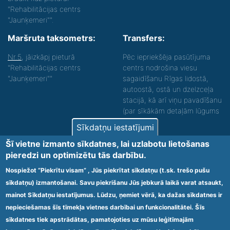
"Rehabilitācijas centrs
"Jaunķemeri"".
Maršruta taksometrs:
Transfers:
Nr.5
, jāizkāpj pieturā
Pēc iepriekšēja pasūtījuma
"Rehabilitācijas centrs
centrs nodrošina viesu
"Jaunķemeri""
sagaidīšanu Rīgas lidostā,
autoostā, ostā un dzelzceļa
stacijā, kā arī viņu pavadīšanu
(par sīkākām detaļām lūgums
zvanīt).
Sīkdatņu iestatījumi
Nodrošinām vides piekļūstamību personām ar
Šī vietne izmanto sīkdatnes, lai uzlabotu lietošanas
funkcionāliem traucējumiem! SIA „Sanare-KRC
pieredzi un optimizētu tās darbību.
Jaunķemeri”, Kolkas ielā 20, Jūrmalā ir nodrošināta vides
piekļūstamība personām ar funkcionāliem traucējumiem,
Nospiežot “Piekrītu visam” , Jūs piekrītat sīkdatņu (t.sk. trešo pušu
tādejādi nodrošinot atbilstību Ministru kabineta
sīkdatņu) izmantošanai. Savu piekrišanu Jūs jebkurā laikā varat atsaukt,
2009.gada 20.janvāra noteikumos Nr.60 „Noteikumi par
mainot Sīkdatņu iestatījumus. Lūdzu, ņemiet vērā, ka dažas sīkdatnes ir
obligātajām prasībām ārstniecības iestādēm un to
struktūrvienībām” minētajām prasībām.
nepieciešamas šīs tīmekļa vietnes darbībai un funkcionalitātei. Šīs
sīkdatnes tiek apstrādātas, pamatojoties uz mūsu leģitīmajām