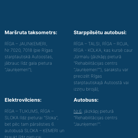
Maršruta taksometrs:
Starppilsētu autobusi:
RĪGA – JAUNĶEMERI,
RĪGA – TALSI, RĪGA – ROJA,
Nr.7020, 7018 (pie Rīgas
RĪGA - KOLKA, kas kursē caur
starptautiskā Autoostas,
Jūrmalu (jāizkāpj pieturā
jābrauc līdz gala pietura
"Rehabilitācijas centrs
"Jaunķemeri");
"Jaunķemeri""), sarakstu var
precizēt Rīgas
starptautiskajā Autoostā vai
izziņu birojā);
Elektrovilciens:
Autobuss:
RĪGA – TUKUMS, RĪGA –
Nr.6
, jāizkāpj pieturā
SLOKA līdz pieturai "Sloka",
"Rehabilitācijas centrs
bet pēc tam pārsēsties 6.
"Jaunķemeri"".
autobusā SLOKA – ĶEMERI un
braukt līdz pieturai