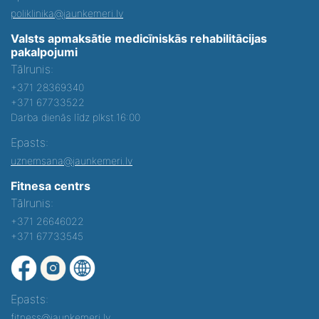
poliklinika@jaunkemeri.lv
Valsts apmaksātie medicīniskās rehabilitācijas
pakalpojumi
Tālrunis:
+371 28369340
+371 67733522
Darba dienās līdz plkst.16:00
Epasts:
uznemsana@jaunkemeri.lv
Fitnesa centrs
Tālrunis:
+371 26646022
+371 67733545
Epasts:
fitness@jaunkemeri.lv