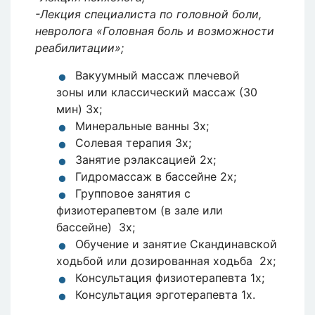
-Лекция специалиста по головной боли,
невролога «Головная боль и возможности
реабилитации»;
Вакуумный массаж плечевой
зоны или классический массаж (30
мин) 3x;
Минеральные ванны 3х;
Солевая терапия 3х;
Занятие рэлаксацией 2х;
Гидромассаж в бассейне 2х;
Групповое занятия с
физиотерапевтом (в зале или
бассейне) 3х;
Обучение и занятие Скандинавской
ходьбой или дозированная ходьба 2х;
Консультация физиотерапевта 1x;
Консультация эрготерапевта 1x.