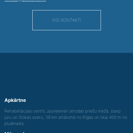
VISI KONTAKTI
Apkārtne
Rehabilitācijas centrs Jaunķemeri atrodas priežu mežā, starp
jūru un Slokas ezeru, 38 km attālumā no Rīgas un tikai 400 m no
pludmales.