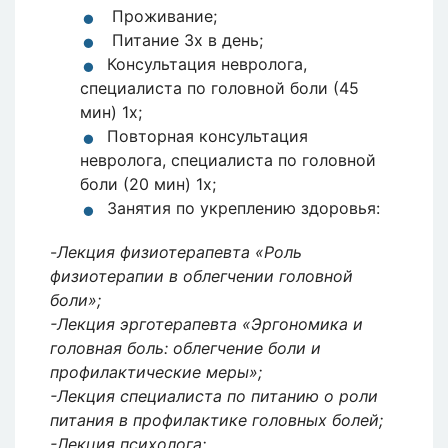
Проживание;
Питание 3x в день;
Консультация невролога,
специалиста по головной боли (45
мин) 1x;
Повторная консультация
невролога, специалиста по головной
боли (20 мин) 1x;
Занятия по укреплению здоровья:
-
Лекция физиотерапевта «Роль
физиотерапии в облегчении головной
боли»;
-Лекция эрготерапевта «Эргономика и
головная боль: облегчение боли и
профилактические меры»;
-Лекция специалиста по питанию о роли
питания в профилактике головных болей;
-Лекция психолога;