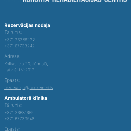
Rezervācijas nodaļa
Tālrunis:
+371 26386222
+371 67733242
Adrese:
Kolkas iela 20, Jūrmalā,
Latvijā, LV-2012
Epasts:
rezervacija@jaunkemeri.lv
Ambulatorā klīnika
Tālrunis:
+371 26631659
+371 67733548
Epasts: