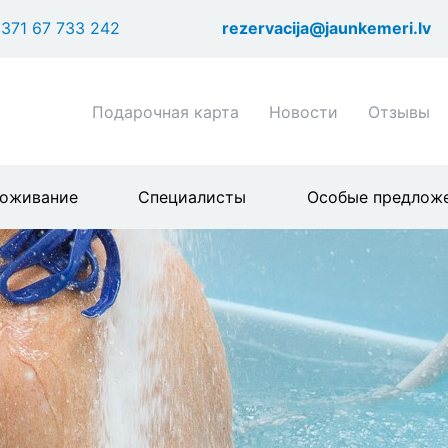
Перейти
371 67 733 242
rezervacija@jaunkemeri.lv
к
основному
содержанию
Shortcuts
Подарочная карта
Новости
Отзывы
header
menu
оживание
Специалисты
Особые предлож