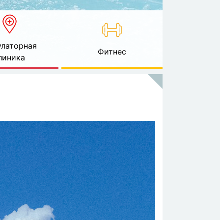
латорная
Фитнес
линика