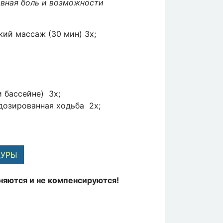
овная боль и возможности
ий массаж (30 мин) 3x;
и бассейне) 3х;
дозированная ходьба 2х;
ДУРЫ
няются и не компенсируются!