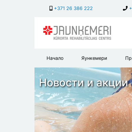
+371 26 386 222
+
Main
Начало
Яункемери
Пр
header
menu
Новости и акции