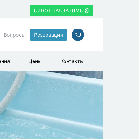
UZDOT JAUTĀJUMU
Вопросы
Резервация
RU
ения
Цены
Контакты