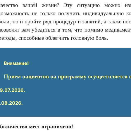
качество вашей жизни? Эту ситуацию можно изм
возможность не только получить индивидуальную ко
боли, но и пройти ряд процедур и занятий, а также по
позволят вам убедиться в том
, что помимо медикамен
методы, способные
облегчить
головн
ую
бол
ь
.
Внимание!
Прием пациентов
на
программу осуществляется 
9.07.2026.
.08.2026.
Количество мест ограничено!