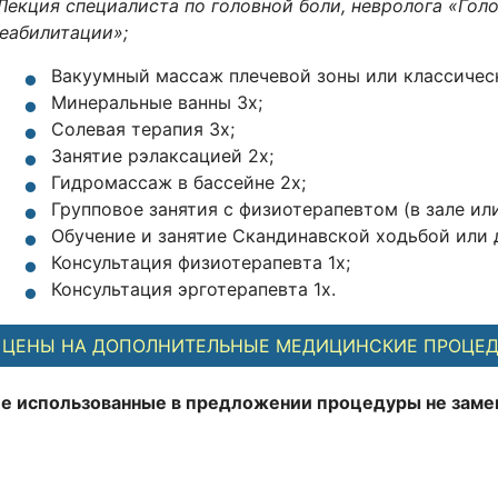
Лекция специалиста по головной боли, невролога «Гол
еабилитации»;
Вакуумный массаж плечевой зоны или классическ
Минеральные ванны 3х;
Солевая терапия 3х;
Занятие рэлаксацией 2х;
Гидромассаж в бассейне 2х;
Групповое занятия с физиотерапевтом (в зале ил
Обучение и занятие Скандинавской ходьбой или 
Консультация физиотерапевта 1x;
Консультация эрготерапевта 1x.
ЦЕНЫ НА ДОПОЛНИТЕЛЬНЫЕ МЕДИЦИНСКИЕ ПРОЦЕ
е использованные в предложении процедуры не заме