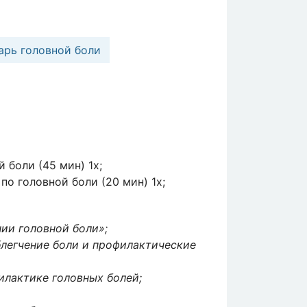
арь головной боли
 боли (45 мин) 1x;
по головной боли (20 мин) 1x;
ии головной боли»;
блегчение боли и профилактические
илактике головных болей;