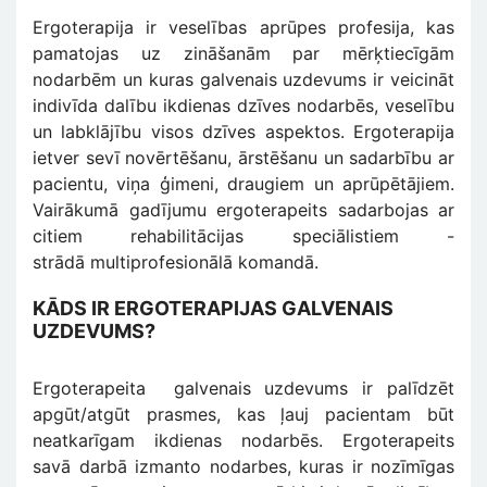
Ergoterapija ir veselības aprūpes profesija, kas
pamatojas uz zināšanām par mērķtiecīgām
nodarbēm un kuras galvenais uzdevums ir veicināt
indivīda dalību ikdienas dzīves nodarbēs, veselību
un labklājību visos dzīves aspektos. Ergoterapija
ietver sevī novērtēšanu, ārstēšanu un sadarbību ar
pacientu, viņa ģimeni, draugiem un aprūpētājiem.
Vairākumā gadījumu ergoterapeits sadarbojas ar
citiem rehabilitācijas speciālistiem -
strādā multiprofesionālā komandā.
KĀDS IR ERGOTERAPIJAS GALVENAIS
UZDEVUMS?
Ergoterapeita galvenais uzdevums ir palīdzēt
apgūt/atgūt prasmes, kas ļauj pacientam būt
neatkarīgam ikdienas nodarbēs. Ergoterapeits
savā darbā izmanto nodarbes, kuras ir nozīmīgas