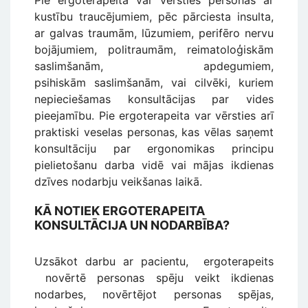
kustību traucējumiem, pēc pārciesta insulta,
ar galvas traumām, lūzumiem, perifēro nervu
bojājumiem, politraumām, reimatoloģiskām
saslimšanām, apdegumiem,
psihiskām saslimšanām, vai cilvēki, kuriem
nepieciešamas konsultācijas par vides
pieejamību. Pie ergoterapeita var vērsties arī
praktiski veselas personas, kas vēlas saņemt
konsultāciju par ergonomikas principu
pielietošanu darba vidē vai mājas ikdienas
dzīves nodarbju veikšanas laikā.
KĀ NOTIEK ERGOTERAPEITA
KONSULTĀCIJA UN NODARBĪBA?
Uzsākot darbu ar pacientu, ergoterapeits
novērtē personas spēju veikt ikdienas
nodarbes, novērtējot personas spējas,