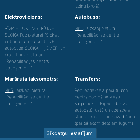
izziņu birojā);
Elektrovilciens:
Autobuss:
RĪGA – TUKUMS, RĪGA –
Nr.6
, jāizkāpj pieturā
SLOKA līdz pieturai "Sloka",
"Rehabilitācijas centrs
bet pēc tam pārsēsties 6.
"Jaunķemeri"".
autobusā SLOKA – ĶEMERI un
braukt līdz pieturai
"Rehabilitācijas centrs
"Jaunķemeri"".
Maršruta taksometrs:
Transfers:
Nr.5
, jāizkāpj pieturā
Pēc iepriekšēja pasūtījuma
"Rehabilitācijas centrs
centrs nodrošina viesu
"Jaunķemeri""
sagaidīšanu Rīgas lidostā,
autoostā, ostā un dzelzceļa
stacijā, kā arī viņu pavadīšanu
(par sīkākām detaļām lūgums
zvanīt).
Sīkdatņu iestatījumi