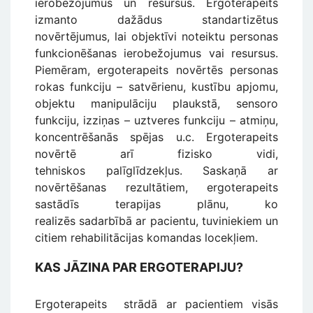
ierobežojumus un resursus. Ergoterapeits
izmanto dažādus standartizētus
novērtējumus, lai objektīvi noteiktu personas
funkcionēšanas ierobežojumus vai resursus.
Piemēram, ergoterapeits novērtēs personas
rokas funkciju – satvērienu, kustību apjomu,
objektu manipulāciju plaukstā, sensoro
funkciju, izziņas – uztveres funkciju – atmiņu,
koncentrēšanās spējas u.c. Ergoterapeits
novērtē arī fizisko vidi,
tehniskos palīglīdzekļus. Saskaņā ar
novērtēšanas rezultātiem, ergoterapeits
sastādīs terapijas plānu, ko
realizēs sadarbībā ar pacientu, tuviniekiem un
citiem rehabilitācijas komandas locekļiem.
KAS JĀZINA PAR ERGOTERAPIJU?
Ergoterapeits strādā ar pacientiem visās