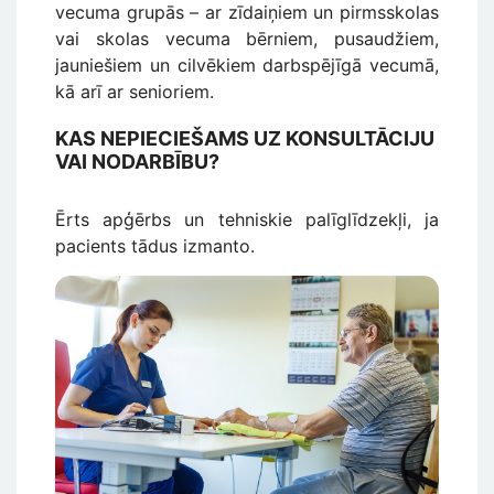
vecuma grupās – ar zīdaiņiem un pirmsskolas
vai skolas vecuma bērniem, pusaudžiem,
jauniešiem un cilvēkiem darbspējīgā vecumā,
kā arī ar senioriem.
KAS NEPIECIEŠAMS UZ KONSULTĀCIJU
VAI NODARBĪBU?
Ērts apģērbs un tehniskie palīglīdzekļi, ja
pacients tādus izmanto.
Attēls