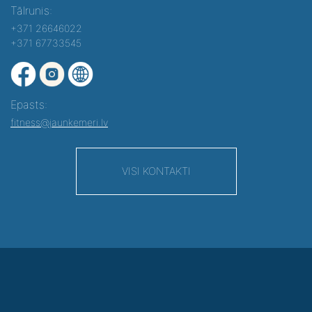
Tālrunis:
+371 26646022
+371 67733545
Epasts:
fitness@jaunkemeri.lv
VISI KONTAKTI