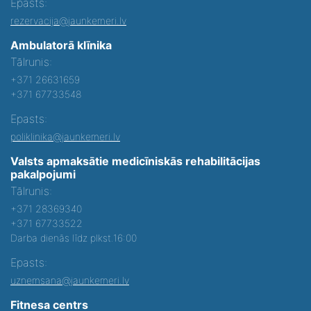
Epasts:
rezervacija@jaunkemeri.lv
Ambulatorā klīnika
Tālrunis:
+371 26631659
+371 67733548
Epasts:
poliklinika@jaunkemeri.lv
Valsts apmaksātie medicīniskās rehabilitācijas
pakalpojumi
Tālrunis:
+371 28369340
+371 67733522
Darba dienās līdz plkst.16:00
Epasts:
uznemsana@jaunkemeri.lv
Fitnesa centrs