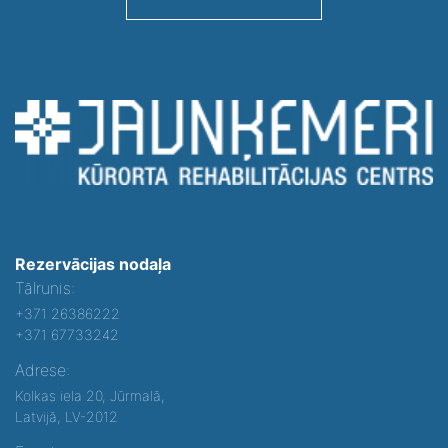
Rezervācijas nodaļa
Tālrunis:
+371 26386222
+371 67733242
Adrese:
Kolkas iela 20, Jūrmalā,
Latvijā, LV-2012