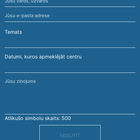
Jūsu
vārds,
Jūsu
uzvārds
e-
pasta
Temats
adrese
Datumi, kuros apmeklējāt centru
Jūsu
ziņojums
Atlikušo simbolu skaits:
500
NOSŪTĪT