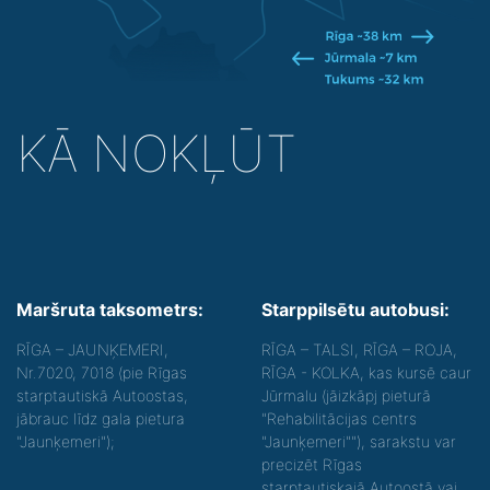
KĀ NOKĻŪT
Maršruta taksometrs:
Starppilsētu autobusi:
RĪGA – JAUNĶEMERI,
RĪGA – TALSI, RĪGA – ROJA,
Nr.7020, 7018 (pie Rīgas
RĪGA - KOLKA, kas kursē caur
starptautiskā Autoostas,
Jūrmalu (jāizkāpj pieturā
jābrauc līdz gala pietura
"Rehabilitācijas centrs
"Jaunķemeri");
"Jaunķemeri""), sarakstu var
precizēt Rīgas
starptautiskajā Autoostā vai