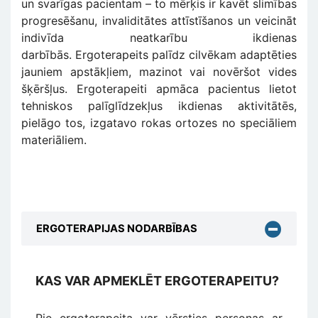
un svarīgas pacientam – to mērķis ir kavēt slimības
progresēšanu, invaliditātes attīstīšanos un veicināt
indivīda neatkarību ikdienas
darbībās. Ergoterapeits palīdz cilvēkam adaptēties
jauniem apstākļiem, mazinot vai novēršot vides
šķēršļus. Ergoterapeiti apmāca pacientus lietot
tehniskos palīglīdzekļus ikdienas aktivitātēs,
pielāgo tos, izgatavo rokas ortozes no speciāliem
materiāliem.
ERGOTERAPIJAS NODARBĪBAS
KAS VAR APMEKLĒT ERGOTERAPEITU?
Pie ergoterapeita var vērsties personas ar