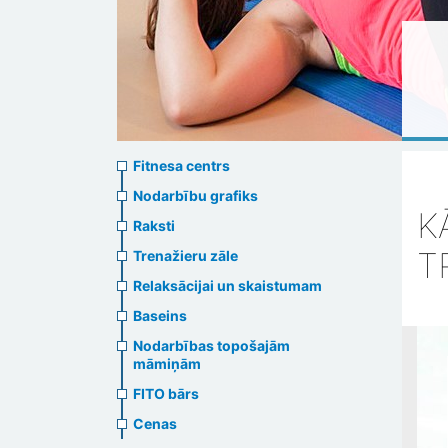
Sports
Fitnesa centrs
menu
Nodarbību grafiks
K
Raksti
T
Trenažieru zāle
Relaksācijai un skaistumam
Baseins
Nodarbības topošajām
māmiņām
FITO bārs
Cenas