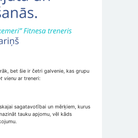
āk, bet šie ir četri galvenie, kas grupu
et vienu
ar treneri:
iziskajai sagatavotībai un mērķiem, kurus
amazināt tauku apjomu, vēl kāds
īkojumu.