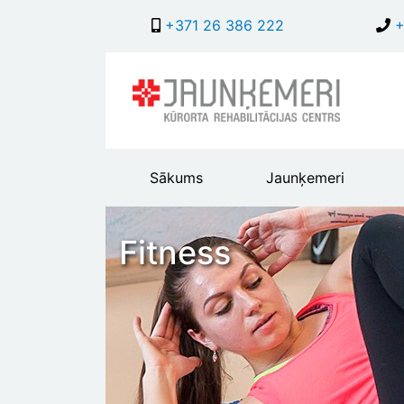
+371 26 386 222
+
Main
Sākums
Jaunķemeri
header
menu
Fitness