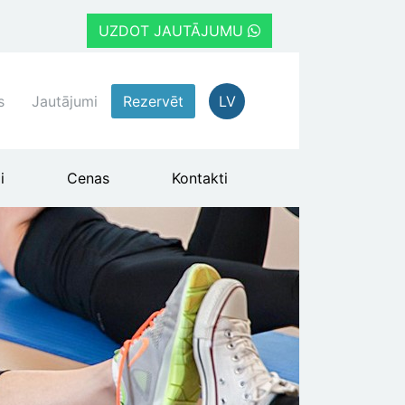
UZDOT JAUTĀJUMU
s
Jautājumi
Rezervēt
LV
i
Cenas
Kontakti