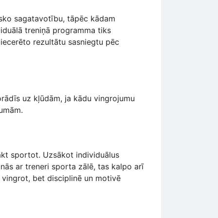
zisko sagatavotību, tāpēc kādam
ividuālā treniņā programma tiks
i iecerēto rezultātu sasniegtu pēc
orādīs uz kļūdām, ja kādu vingrojumu
aumām.
ākt sportot. Uzsākot individuālus
anās ar treneri sporta zālē, tas kalpo arī
i vingrot, bet disciplinē un motivē