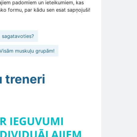
otajiem padomiem un ieteikumiem, kas
sko formu, par kādu sen esat sapņojuši!
ā sagatavoties?
. Visām muskuļu grupām!
 treneri