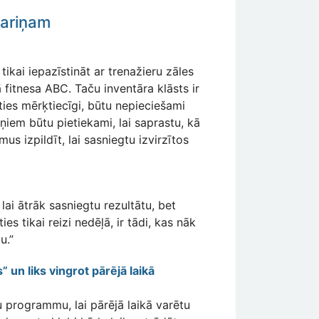
Zariņam
tikai iepazīstināt ar trenažieru zāles
ā fitnesa ABC. Taču inventāra klāsts ir
oties mērķtiecīgi, būtu nepieciešami
niņiem būtu pietiekami, lai saprastu, kā
us izpildīt, lai sasniegtu izvirzītos
 lai ātrāk sasniegtu rezultātu, bet
es tikai reizi nedēļā, ir tādi, kas nāk
u.”
 un liks vingrot pārējā laikā
u programmu, lai pārējā laikā varētu