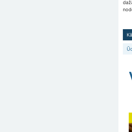
daž
node
Kā
Ūd
A