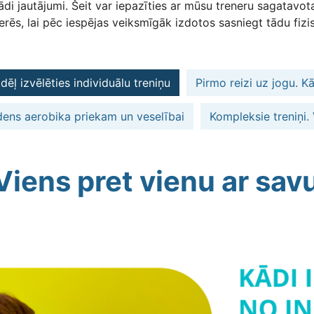
ādi jautājumi. Šeit var iepazīties ar mūsu treneru sagatav
rēs, lai pēc iespējas veiksmīgāk izdotos sasniegt tādu fizi
dēļ izvēlēties individuālu treniņu
Pirmo reizi uz jogu. K
ens aerobika priekam un veselībai
Kompleksie treniņi
Viens pret vienu ar savu
ttēls