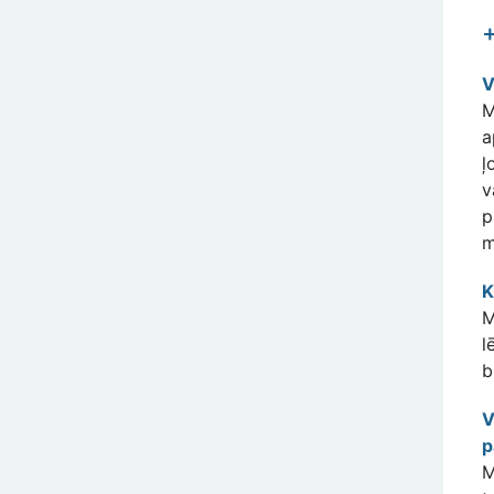
+
V
M
a
ļ
v
p
m
K
M
l
b
V
p
M