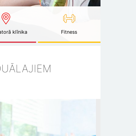
torā klīnika
Fitness
IDUĀLAJIEM