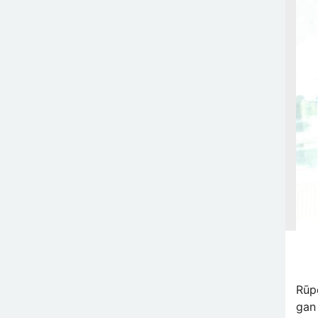
Rūpē
gan 