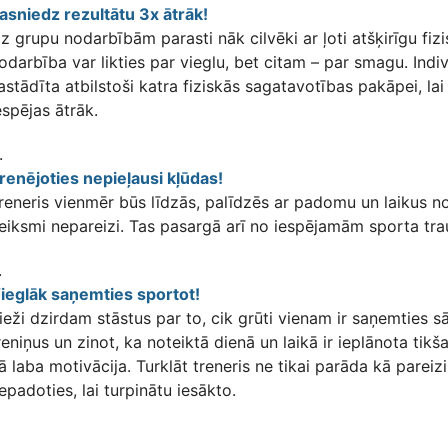
asniedz rezultātu 3x ātrāk!
z grupu nodarbībām parasti nāk cilvēki ar ļoti atšķirīgu fi
odarbība var likties par vieglu, bet citam – par smagu. Ind
astādīta atbilstoši katra fiziskās sagatavotības pakāpei, la
espējas ātrāk.
.
renējoties nepieļausi kļūdas!
reneris vienmēr būs līdzās, palīdzēs ar padomu un laikus n
eiksmi nepareizi. Tas pasargā arī no iespējamām sporta tr
.
ieglāk saņemties sportot!
ieži dzirdam stāstus par to, cik grūti vienam ir saņemties s
reniņus un zinot, ka noteiktā dienā un laikā ir ieplānota tikš
ā laba motivācija. Turklāt treneris ne tikai parāda kā pareiz
epadoties, lai turpinātu iesākto.