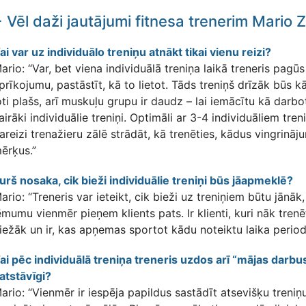
 Vēl daži jautājumi fitnesa trenerim Mario 
ai var uz individuālo treniņu atnākt tikai vienu reizi?
ario: “Var, bet viena individuālā treniņa laikā treneris pagūs 
prīkojumu, pastāstīt, kā to lietot. Tāds treniņš drīzāk būs k
oti plašs, arī muskuļu grupu ir daudz – lai iemācītu kā darb
airāki individuālie treniņi. Optimāli ar 3-4 individuāliem tre
areizi trenažieru zālē strādāt, kā trenēties, kādus vingrinājum
ērķus.”
urš nosaka, cik bieži individuālie treniņi būs jāapmeklē?
ario: “Treneris var ieteikt, cik bieži uz treniņiem būtu jānāk,
ēmumu vienmēr pieņem klients pats. Ir klienti, kuri nāk trenēti
iežāk un ir, kas apņemas sportot kādu noteiktu laika period
ai pēc individuālā treniņa treneris uzdos arī “mājas darbus”
atstāvīgi?
ario: “Vienmēr ir iespēja papildus sastādīt atsevišķu treniņ