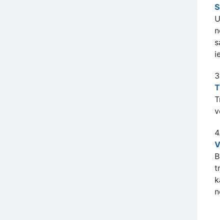
S
U
n
s
i
3
T
T
v
4
V
B
t
k
n