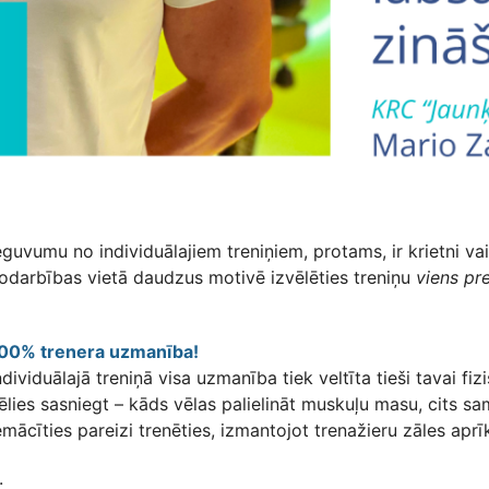
eguvumu no individuālajiem treniņiem, protams, ir krietni vair
odarbības vietā daudzus motivē izvēlēties treniņu
viens pr
00% trenera uzmanība!
ndividuālajā treniņā visa uzmanība tiek veltīta tieši tavai f
ēlies sasniegt – kāds vēlas palielināt muskuļu masu, cits s
emācīties pareizi trenēties, izmantojot trenažieru zāles apr
.