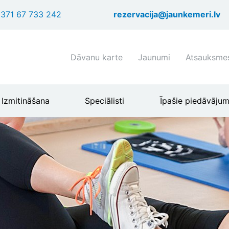
Pārlekt
371 67 733 242
rezervacija@jaunkemeri.lv
uz
galveno
saturu
Shortcuts
Dāvanu karte
Jaunumi
Atsauksme
header
menu
Izmitināšana
Speciālisti
Īpašie piedāvājum