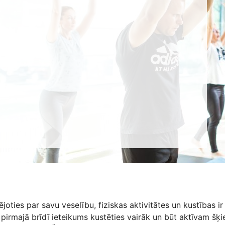
joties par savu veselību, fiziskas aktivitātes un kustības ir 
pirmajā brīdī ieteikums kustēties vairāk un būt aktīvam šķiet