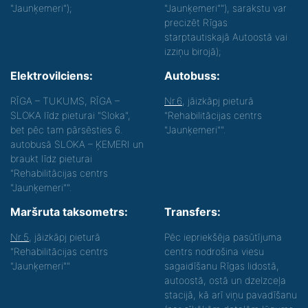
"Jaunķemeri");
"Jaunķemeri""), sarakstu var
precizēt Rīgas
starptautiskajā Autoostā vai
izziņu birojā);
Elektrovilciens:
Autobuss:
RĪGA – TUKUMS, RĪGA –
Nr.6
, jāizkāpj pieturā
SLOKA līdz pieturai "Sloka",
"Rehabilitācijas centrs
bet pēc tam pārsēsties 6.
"Jaunķemeri"".
autobusā SLOKA – ĶEMERI un
braukt līdz pieturai
"Rehabilitācijas centrs
"Jaunķemeri"".
Maršruta taksometrs:
Transfers:
Nr.5
, jāizkāpj pieturā
Pēc iepriekšēja pasūtījuma
"Rehabilitācijas centrs
centrs nodrošina viesu
"Jaunķemeri""
sagaidīšanu Rīgas lidostā,
autoostā, ostā un dzelzceļa
stacijā, kā arī viņu pavadīšanu