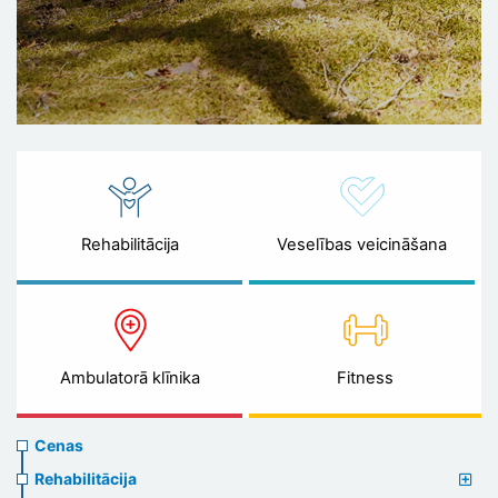
Rehabilitācija
Veselības veicināšana
Ambulatorā klīnika
Fitness
Prices
Cenas
menu
Rehabilitācija