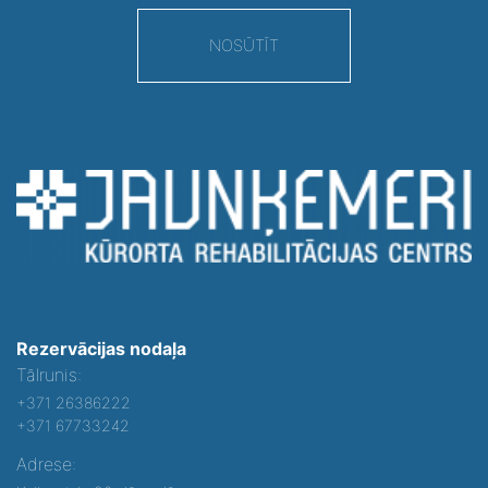
NOSŪTĪT
Rezervācijas nodaļa
Tālrunis:
+371 26386222
+371 67733242
Adrese: