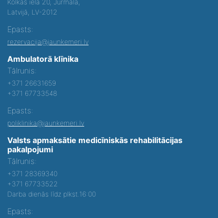
Kolkas iela 20, Jūrmalā,
Latvijā, LV-2012
Epasts:
rezervacija@jaunkemeri.lv
Ambulatorā klīnika
Tālrunis:
+371 26631659
+371 67733548
Epasts:
poliklinika@jaunkemeri.lv
Valsts apmaksātie medicīniskās rehabilitācijas
pakalpojumi
Tālrunis:
+371 28369340
+371 67733522
Darba dienās līdz plkst.16:00
Epasts: