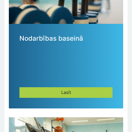
Nodarbības baseinā
Lasīt