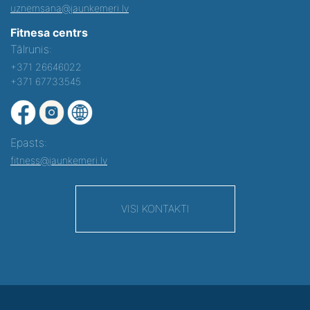
uznemsana@jaunkemeri.lv
Fitnesa centrs
Tālrunis:
+371 26646022
+371 67733545
Epasts:
fitness@jaunkemeri.lv
VISI KONTAKTI