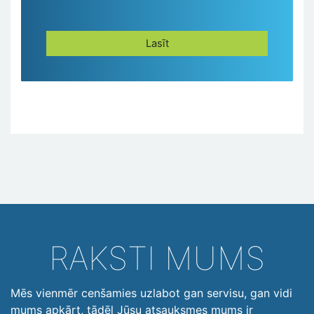
Lasīt
RAKSTI MUMS
Mēs vienmēr cenšamies uzlabot gan servisu, gan vidi
mums apkārt, tādēļ Jūsu atsauksmes mums ir