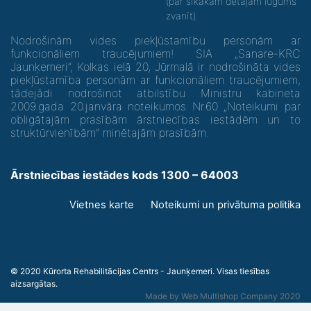
(par sīkākām detaļām lūgums
zvanīt).
Nodrošinām vides piekļūstamību personām ar
funkcionāliem traucējumiem! SIA „Sanare-KRC
Jaunķemeri”, Kolkas ielā 20, Jūrmalā ir nodrošināta vides
piekļūstamība personām ar funkcionāliem traucējumiem,
tādejādi nodrošinot atbilstību Ministru kabineta
2009.gada 20.janvāra noteikumos Nr.60 „Noteikumi par
obligātajām prasībām ārstniecības iestādēm un to
struktūrvienībām” minētajām prasībām.
Ārstniecības iestādes kods 1300 – 64003
Footer
Vietnes karte
Noteikumi un privātuma politika
menu
© 2020 Kūrorta Rehabilitācijas Centrs - Jaunķemeri. Visas tiesības
aizsargātas.
Made by
Web Multishop Company
2020