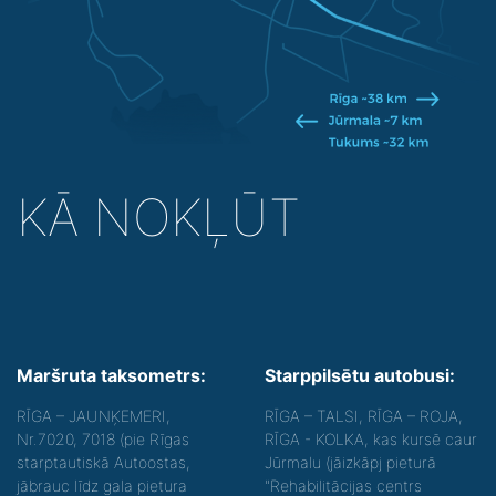
KĀ NOKĻŪT
Maršruta taksometrs:
Starppilsētu autobusi:
RĪGA – JAUNĶEMERI,
RĪGA – TALSI, RĪGA – ROJA,
Nr.7020, 7018 (pie Rīgas
RĪGA - KOLKA, kas kursē caur
starptautiskā Autoostas,
Jūrmalu (jāizkāpj pieturā
jābrauc līdz gala pietura
"Rehabilitācijas centrs