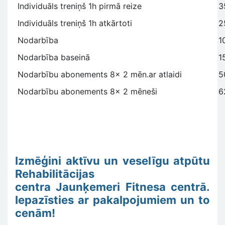
Individuāls treniņš 1h pirmā reize
3
Individuāls treniņš 1h atkārtoti
2
Nodarbība
1
Nodarbība baseinā
1
Nodarbību abonements 8x 2 mēn.ar atlaidi
5
Nodarbību abonements 8x 2 mēneši
6
Izmēģini aktīvu un veselīgu atpūtu
Rehabilitācijas
centra Jaunķemeri Fitnesa centrā.
Iepazīsties ar pakalpojumiem un to
cenām!