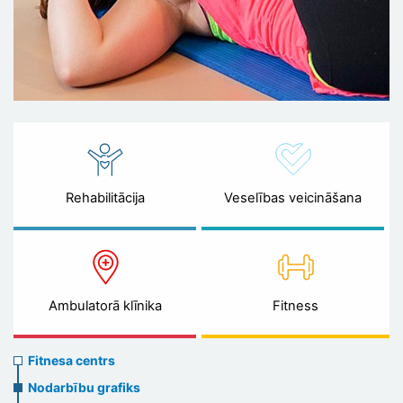
Rehabilitācija
Veselības veicināšana
Ambulatorā klīnika
Fitness
Sports
Fitnesa centrs
menu
Nodarbību grafiks