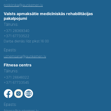
poliklinika@jaunkemeri.lv
Valsts apmaksātie medicīniskās rehabilitācijas
pakalpojumi
Tālrunis:
+371 28369340
+371 67733522
Darba dienās līdz plkst.16:00
Epasts:
uznemsana@jaunkemeri.lv
Fitnesa centrs
Tālrunis:
+371 26646022
+371 67733545
Epasts:
fitness@jaunkemeri.lv