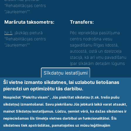
"Rehabilitācijas centrs
"Jaunķemeri"".
Maršruta taksometrs:
Transfers:
Nr.5
, jāizkāpj pieturā
Pēc iepriekšēja pasūtījuma
"Rehabilitācijas centrs
centrs nodrošina viesu
"Jaunķemeri""
sagaidīšanu Rīgas lidostā,
autoostā, ostā un dzelzceļa
stacijā, kā arī viņu pavadīšanu
(par sīkākām detaļām lūgums
zvanīt).
Sīkdatņu iestatījumi
Nodrošinām vides piekļūstamību personām ar
Šī vietne izmanto sīkdatnes, lai uzlabotu lietošanas
funkcionāliem traucējumiem! SIA „Sanare-KRC
pieredzi un optimizētu tās darbību.
Jaunķemeri”, Kolkas ielā 20, Jūrmalā ir nodrošināta vides
piekļūstamība personām ar funkcionāliem traucējumiem,
Nospiežot “Piekrītu visam” , Jūs piekrītat sīkdatņu (t.sk. trešo pušu
tādejādi nodrošinot atbilstību Ministru kabineta
sīkdatņu) izmantošanai. Savu piekrišanu Jūs jebkurā laikā varat atsaukt,
2009.gada 20.janvāra noteikumos Nr.60 „Noteikumi par
mainot Sīkdatņu iestatījumus. Lūdzu, ņemiet vērā, ka dažas sīkdatnes ir
obligātajām prasībām ārstniecības iestādēm un to
struktūrvienībām” minētajām prasībām.
nepieciešamas šīs tīmekļa vietnes darbībai un funkcionalitātei. Šīs
sīkdatnes tiek apstrādātas, pamatojoties uz mūsu leģitīmajām