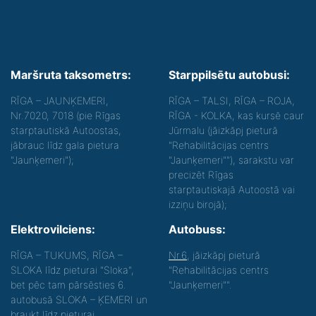
Maršruta taksometrs:
Starppilsētu autobusi:
RĪGA – JAUNĶEMERI,
RĪGA – TALSI, RĪGA – ROJA,
Nr.7020, 7018 (pie Rīgas
RĪGA - KOLKA, kas kursē caur
starptautiskā Autoostas,
Jūrmalu (jāizkāpj pieturā
jābrauc līdz gala pietura
"Rehabilitācijas centrs
"Jaunķemeri");
"Jaunķemeri""), sarakstu var
precizēt Rīgas
starptautiskajā Autoostā vai
izziņu birojā);
Elektrovilciens:
Autobuss:
RĪGA – TUKUMS, RĪGA –
Nr.6
, jāizkāpj pieturā
SLOKA līdz pieturai "Sloka",
"Rehabilitācijas centrs
bet pēc tam pārsēsties 6.
"Jaunķemeri"".
autobusā SLOKA – ĶEMERI un
braukt līdz pieturai