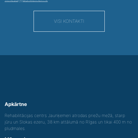
VISI KONTAKTI
Apkārtne
Rehabilitācijas centrs Jaunķemeri atrodas priežu mežā, starp
jūru un Slokas ezeru, 38 km attālumā no Rīgas un tikai 400 m no
pludmales.