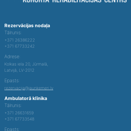
Rezervācijas nodaļa
Tālrunis:
+371 26386222
+371 67733242
Adrese:
Kolkas iela 20, Jūrmalā,
Latvijā, LV-2012
Epasts:
rezervacija@jaunkemeri.lv
Ambulatorā klīnika
Tālrunis:
+371 26631659
+371 67733548
Epasts: