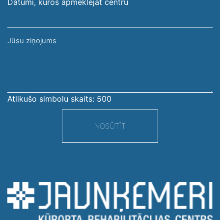
Datumi, kuros apmeklējāt centru
Jūsu
ziņojums
Atlikušo simbolu skaits:
500
NOSŪTĪT