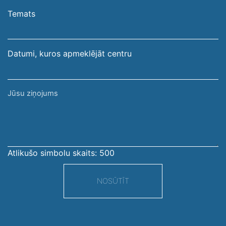
pasta
Temats
adrese
Datumi, kuros apmeklējāt centru
Jūsu
ziņojums
Atlikušo simbolu skaits:
500
NOSŪTĪT