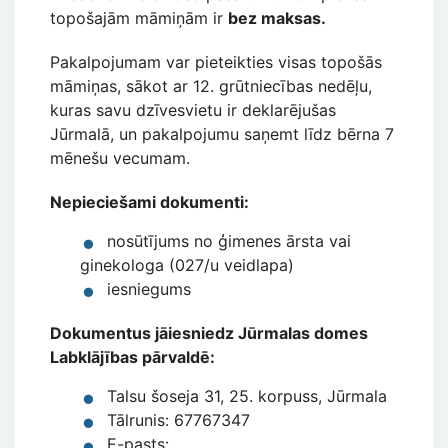
topošajām māmiņām ir
bez maksas.
Pakalpojumam var pieteikties visas topošās
māmiņas, sākot ar 12. grūtniecības nedēļu,
kuras savu dzīvesvietu ir deklarējušas
Jūrmalā, un pakalpojumu saņemt līdz bērna 7
mēnešu vecumam.
Nepieciešami dokumenti:
nosūtījums no ģimenes ārsta vai
ginekologa (027/u veidlapa)
iesniegums
Dokumentus jāiesniedz Jūrmalas domes
Labklājības pārvaldē:
Talsu šoseja 31, 25. korpuss, Jūrmala
Tālrunis: 67767347
E-pasts: