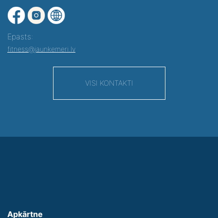
Epasts:
fitness@jaunkemeri.lv
VISI KONTAKTI
Apkārtne