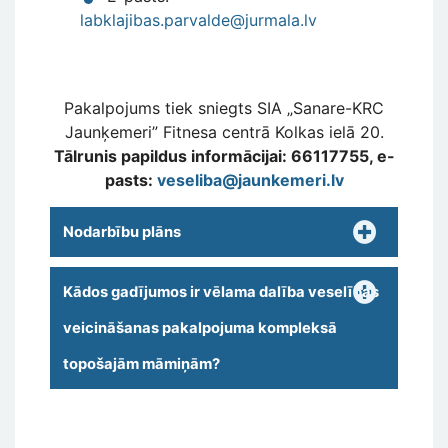
labklajibas.parvalde@jurmala.lv
Pakalpojums tiek sniegts SIA „Sanare-KRC
Jaunķemeri” Fitnesa centrā Kolkas ielā 20.
Tālrunis papildus informācijai: 66117755, e-
pasts:
veseliba@jaunkemeri.lv
Nodarbību plāns
Kādos gadījumos ir vēlama dalība veselības
veicināšanas pakalpojuma kompleksā
topošajām māmiņām?