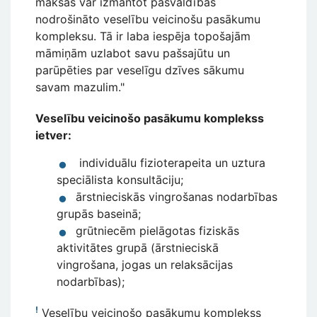
maksas var izmantot pašvaldības
nodrošināto veselību veicinošu pasākumu
kompleksu. Tā ir laba iespēja topošajām
māmiņām uzlabot savu pašsajūtu un
parūpēties par veselīgu dzīves sākumu
savam mazulim."
Veselību veicinošo pasākumu komplekss
ietver:
individuālu fizioterapeita un uztura
speciālista konsultāciju;
ārstnieciskās vingrošanas nodarbības
grupās baseinā;
grūtniecēm pielāgotas fiziskās
aktivitātes grupā (ārstnieciskā
vingrošana, jogas un relaksācijas
nodarbības);
!
Veselību veicinošo pasākumu komplekss