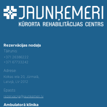
Rezervācijas nodaļa
Tālrunis:
+371 26386222
+371 67733242
Adrese:
Kolkas iela 20, Jūrmalā,
Latvijā, LV-2012
Epasts:
rezervacija@jaunkemeri.lv
Ambulatorā klīnika