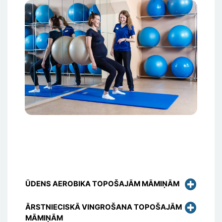
Attēls
ŪDENS AEROBIKA TOPOŠAJĀM MĀMIŅĀM
ĀRSTNIECISKĀ VINGROŠANA TOPOŠAJĀM
MĀMIŅĀM