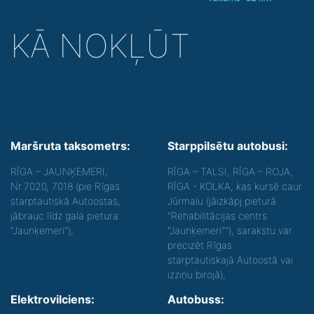
KĀ NOKĻŪT
Maršruta taksometrs:
Starppilsētu autobusi:
RĪGA – JAUNĶEMERI,
RĪGA – TALSI, RĪGA – ROJA,
Nr.7020, 7018 (pie Rīgas
RĪGA - KOLKA, kas kursē caur
starptautiskā Autoostas,
Jūrmalu (jāizkāpj pieturā
jābrauc līdz gala pietura
"Rehabilitācijas centrs
"Jaunķemeri");
"Jaunķemeri""), sarakstu var
precizēt Rīgas
starptautiskajā Autoostā vai
izziņu birojā);
Elektrovilciens:
Autobuss: