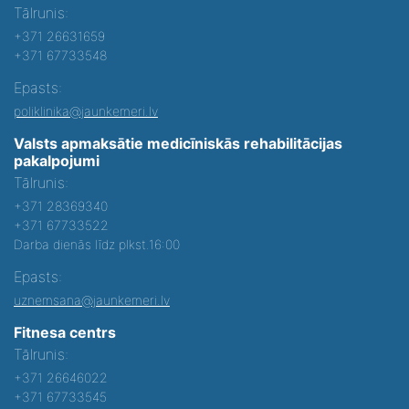
Tālrunis:
+371 26631659
+371 67733548
Epasts:
poliklinika@jaunkemeri.lv
Valsts apmaksātie medicīniskās rehabilitācijas
pakalpojumi
Tālrunis:
+371 28369340
+371 67733522
Darba dienās līdz plkst.16:00
Epasts:
uznemsana@jaunkemeri.lv
Fitnesa centrs
Tālrunis:
+371 26646022
+371 67733545