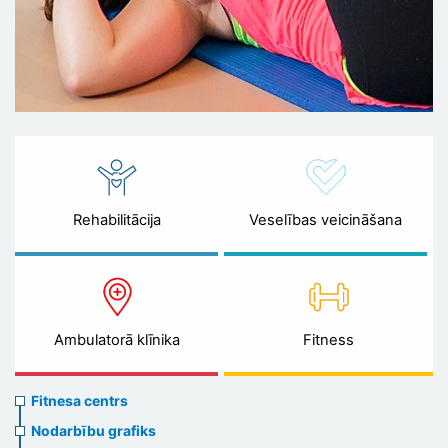
Rehabilitācija
Veselības veicināšana
Ambulatorā klīnika
Fitness
Sports
Fitnesa centrs
menu
Nodarbību grafiks