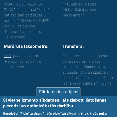
RĪGA – TUKUMS, RĪGA –
Nr.6
, jāizkāpj pieturā
SLOKA līdz pieturai "Sloka",
"Rehabilitācijas centrs
bet pēc tam pārsēsties 6.
"Jaunķemeri"".
autobusā SLOKA – ĶEMERI un
braukt līdz pieturai
"Rehabilitācijas centrs
"Jaunķemeri"".
Maršruta taksometrs:
Transfers:
Nr.5
, jāizkāpj pieturā
Pēc iepriekšēja pasūtījuma
"Rehabilitācijas centrs
centrs nodrošina viesu
"Jaunķemeri""
sagaidīšanu Rīgas lidostā,
autoostā, ostā un dzelzceļa
stacijā, kā arī viņu pavadīšanu
(par sīkākām detaļām lūgums
zvanīt).
Sīkdatņu iestatījumi
Nodrošinām vides piekļūstamību personām ar
Šī vietne izmanto sīkdatnes, lai uzlabotu lietošanas
funkcionāliem traucējumiem! SIA „Sanare-KRC
pieredzi un optimizētu tās darbību.
Jaunķemeri”, Kolkas ielā 20, Jūrmalā ir nodrošināta vides
piekļūstamība personām ar funkcionāliem traucējumiem,
Nospiežot “Piekrītu visam” , Jūs piekrītat sīkdatņu (t.sk. trešo pušu