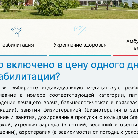
Амбу
Реабилитация
Укрепление здоровья
к
о включено в цену одного д
абилитации?
 вы выбираете индивидуальную медицинскую реаби
ивание в номере соответствующей категории, пит
дение лечащего врача, бальнеологическая и грязевая
кации), занятия физиотерапией (физиотерапия в за
ние и занятия, дозированные прогулки с кольцами Sm
зкой, утренняя зарядка (в летний, весенний и осенни
ении), аэротерапия (в зависимости от погодных услов