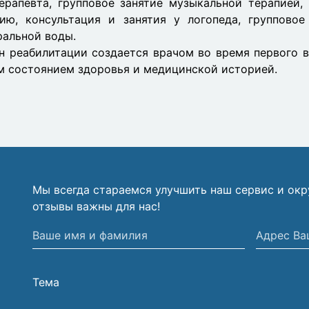
ерапевта, групповое занятие музыкальной терапией,
нию, консультация и занятия у логопеда, групповое
альной воды.
н реабилитации создается врачом во время первого в
м состоянием здоровья и медицинской историей.
Мы всегда стараемся улучшить наш сервис и ок
отзывы важны для нас!
Ваше
Адрес
имя
Вашей
и
электрон
Тема
фамилия
почты