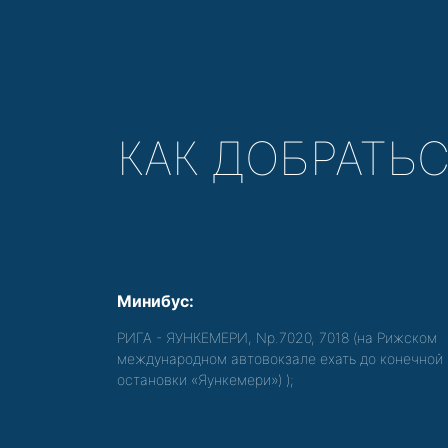
КАК ДОБРАТЬ
Минибус:
РИГА - ЯУНКЕМЕРИ, Nр.7020, 7018 (на Рижском
международном автовокзале ехать до конечной
остановки «Яункемери»)
);