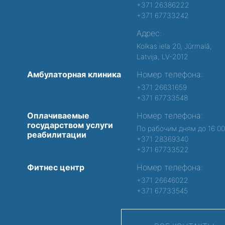
+371 26386222
+371 67733242
Адрес:
Kolkas iela 20, Jūrmalā,
Latvija, LV-2012
Амбулаторная клиника
Номер телефона:
+371 26631659
+371 67733548
Оплачиваемые
Номер телефона:
государством услуги
По рабочим дням до 16:0
реабилитации
+371 28369340
+371 67733522
Фитнес центр
Номер телефона:
+371 26646022
+371 67733545