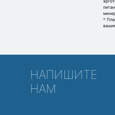
эргот
пита
минер
* Пла
ваши
НАПИШИТЕ
НАМ