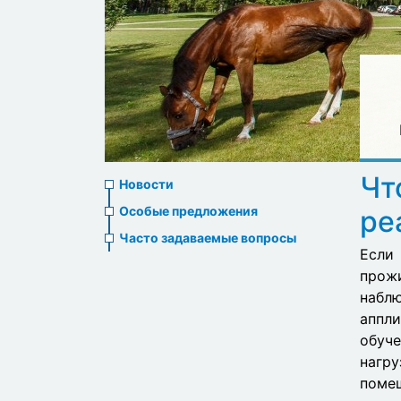
News
Чт
Новости
menu
Особые предложения
ре
Часто задаваемые вопросы
Если
прож
наблю
аппли
обуче
нагру
помещ