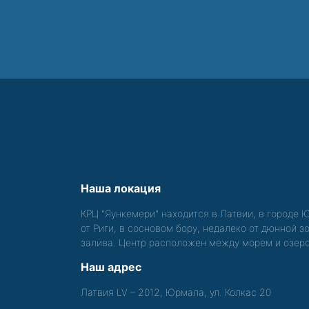
Наша локация
КРЦ "Яункемери" находится в Латвии, в городе 
от Риги, в сосновом бору, недалеко от дюнной 
залива. Центр расположен между морем и озер
Наш адрес
Латвия LV – 2012, Юрмала, ул. Колкас 20