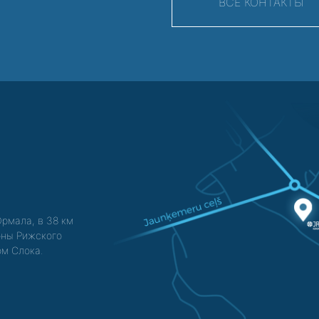
ВСЕ КОНТАКТЫ
Юрмала, в 38 км
зоны Рижского
ом Слока.