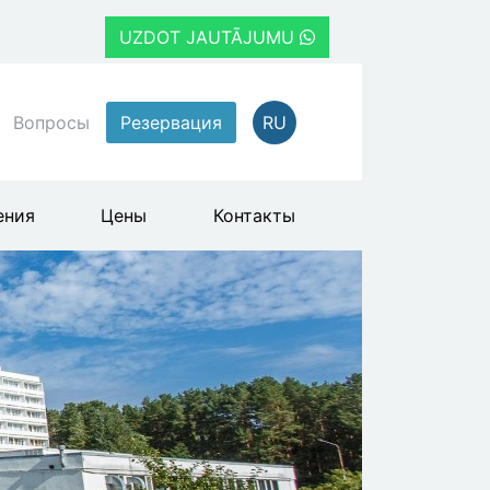
UZDOT JAUTĀJUMU
Вопросы
Резервация
RU
ения
Цены
Контакты