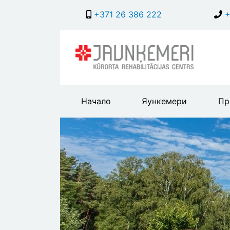
+371 26 386 222
+
Main
Начало
Яункемери
Пр
header
menu