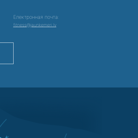
Електронная почта:
fitness@jaunkemeri.lv