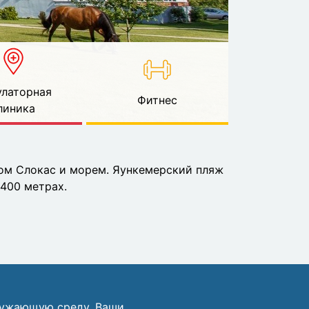
латорная
Фитнес
линика
ом Слокас и морем. Яункемерский пляж
 400 метрах.
ружающую среду. Ваши