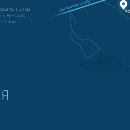
Юрмала, в 38 км
зоны Рижского
ом Слока.
СЯ