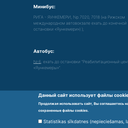
Минибус:
РИГА - ЯУНКЕМЕРИ, Nр.7020, 7018 (на Рижском
международном автовокзале ехать до конечной
остановки «Яункемери»)
);
Автобус:
Nr.6
, ехать до остановки "Реабилитационный цен
«Яункемеры»".
Данный сайт использует файлы cookie
Обеспечиваем доступность среды для 
Продолжая использовать сайт, Вы соглашаетесь на
Footer
сохраненные файлы cookies.
menu
Statistikas sīkdatnes (nepieciešamas, 