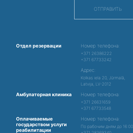
ОТПРАВИТЬ
Отдел резервации
Номер телефона:
+371 26386222
+371 67733242
Адрес:
Kolkas iela 20, Jūrmalā,
Latvija, LV-2012
Амбулаторная клиника
Номер телефона:
+371 26631659
+371 67733548
Оплачиваемые
Номер телефона:
государством услуги
По рабочим дням до 16:0
реабилитации
+371 28369340