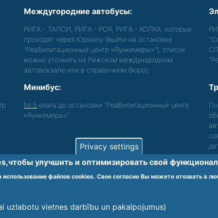
Междугородние автобусы:
Эл
РИГА - ТАЛСИ, РИГА - РОЯ, РИГА - КОЛКА, которые
РИ
проходят через Юрмалу (выйти на остановке
"С
"Реабилитационный центр «Яункемеры»"), список
СЛ
можно уточнить на Рижском международном
"Р
автовокзале или в справочном бюро);
Минибус:
Тр
тр
Nr.5
,ехать до остановки "Реабилитационный центр
По
«Яункемеры»".
об
ав
со
Privacy settings
де
s,чтобы улучшить и оптимизировать cвой функционал 
лиц с функциональными нарушениями.
 использование файлов cookies. Свое согласие Вы можете отозвать в лю
Viet
lai uzlabotu vietnes darbību un pakalpojumus)