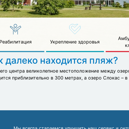
Амбу
Реабилитация
Укрепление здоровья
к
к далеко находится пляж?
его центра великолепное местоположение между озер
ится приблизительно в 300 метрах, а озеро Слокас – в
Мы всегда стараемся улучшить наш сервис и ок