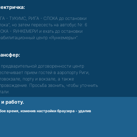
ектричка:
ГА - ТУКУМС, РИГА - СЛОКА до остановки
лока", но затем пересесть на автобус Nr. 6
ОКА - ЯУНКЕМЕРИ и ехать до остановки
еабилитационный центр «Яункемеры»".
ансфер:
 предварительной договоренности центр
еспечивает прием гостей в аэропорту Риги,
товокзале, порту и вокзале, а также
провождение. Просьба звонить, чтобы уточнить
тали.
и работу.
бое время, изменив настройки браузера - удалив
nes karte
Noteikumi un privātuma politika