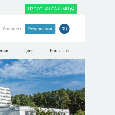
UZDOT JAUTĀJUMU
Вопросы
Резервация
RU
ения
Цены
Контакты