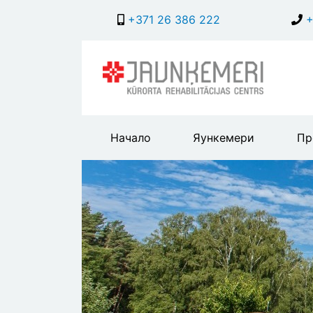
+371 26 386 222
+
Main
Начало
Яункемери
Пр
header
menu