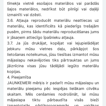
tīmekļa vietnē esošajos materiālos vai parādās
šajos materiālos, nedrīkst būt pilnīgi vai daļēji
izmainīti vai dzēsti.
3.6. Atļauja reproducēt materiālu neattiecas uz
materiālu, kas identificēts kā piederīgs trešajām
pusēm, pirms šādu materiālu reproducēšanas jums
ir jāsaņem attiecīgo īpašnieku atļauja.
3.7. Ja jūs drukājat, kopējat vai lejupielādējat
jebkuru mūsu vietnes daļu, pārkāpjot šos
lietošanas noteikumus, jūsu tiesības izmantot mūsu
mājaslapu nekavējoties tiks pārtrauktas un jums
jāiznīcina visas jūsu tādējādi iegūto materiālu
kopijas.
4. Pieejamība
JAUNKEMERI mērķis ir padarīt mūsu mājaslapu un
materiālu pieejamu pēc iespējas lielākam cilvēku
skaitam. Mēs cenšamies nodrošināt, lai mūsu
mājaslapa tiktu pārbaudīta visās bieži
izmantotajās pārlūkprogrammās un vairākos