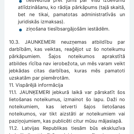
tiesvedība pret jums par visu izdevumu
atlīdzināšanu, ko rādija pārkāpums (tajā skaitā,
bet ne tikai, pamatotas administratīvās un
juridiskās izmaksas).
ziņošana tiesībsargājošām iestādēm.
10.3. JAUNKEMERI neuzņemas atbildību par
darbībām, kas veiktas, reaģējot uz šo noteikumu
pārkāpumiem. Šajos noteikumos aprakstītā
atbildes rīcība nav ierobežota, un mēs varam veikt
jebkādas citas darbības, kuras mēs pamatoti
uzskatām par piemērotām.
11. Vispārējā informācija
11.1. JAUNĶEMERI jebkurā laikā var pārskatīt šos
lietošanas noteikumus, izmainot šo lapu. Daži no
noteikumiem, kas ietverti šajos lietošanas
noteikumos, var tikt aizstāti ar noteikumiem vai
paziņojumiem, kas publicēti citur mūsu mājaslapā.
11.2. Latvijas Republikas tiesām būs ekskluzīva