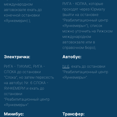
РИГА - КОЛКА, которые
международном
проходят через Юрмалу
автовокзале ехать до
(выйти на остановке
конечной остановки
"Реабилитационный центр
«Яункемери»)
);
«Яункемеры»"), список
можно уточнить на Рижском
международном
автовокзале или в
справочном бюро);
Электричка:
Автобус:
РИГА - ТУКУМС, РИГА -
Nr.6
, ехать до остановки
СЛОКА до остановки
"Реабилитационный центр
"Слока", но затем пересесть
«Яункемеры»".
на автобус Nr. 6 СЛОКА -
ЯУНКЕМЕРИ и ехать до
остановки
"Реабилитационный центр
«Яункемеры»".
Минибус:
Трансфер: