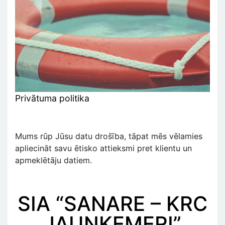
Privātuma politika
Mums rūp Jūsu datu drošība, tāpat mēs vēlamies
apliecināt savu ētisko attieksmi pret klientu un
apmeklētāju datiem.
SIA “SANARE – KRC
JAUNĶEMERI”