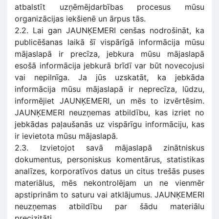
atbalstīt uzņēmējdarbības procesus mūsu
organizācijas iekšienē un ārpus tās.
2.2. Lai gan JAUNĶEMERI cenšas nodrošināt, ka
publicēšanas laikā šī vispārīgā informācija mūsu
mājaslapā ir precīza, jebkura mūsu mājaslapā
esošā informācija jebkurā brīdī var būt novecojusi
vai nepilnīga. Ja jūs uzskatāt, ka jebkāda
informācija mūsu mājaslapā ir neprecīza, lūdzu,
informējiet JAUNĶEMERI, un mēs to izvērtēsim.
JAUNĶEMERI neuzņemas atbildību, kas izriet no
jebkādas paļaušanās uz vispārīgu informāciju, kas
ir ievietota mūsu mājaslapā.
2.3. Izvietojot savā mājaslapā zinātniskus
dokumentus, personiskus komentārus, statistikas
analīzes, korporatīvos datus un citus trešās puses
materiālus, mēs nekontrolējam un ne vienmēr
apstiprinām to saturu vai atklājumus. JAUNĶEMERI
neuzņemas atbildību par šādu materiālu
precizitāti.