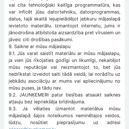
vai cita tehnoloģiski kaitīga programmatūra, kas
var inficēt jūsu datortehniku, datorprogrammas,
datus, tajā skaitā lejupielādējot jebkuru mājaslapā
ievietoto materiālu. Izmantojot internetu, jums ir
jānodrošina atbilstoša aizsardzība pret vīrusiem un
jāveic citi drošības pasākumi.
9. Saikne ar mūsu mājaslapu
9.1. Jūs varat saistīt materiālu ar mūsu mājaslapu,
ja vien jūs rīkojaties godīgi un likumīgi, nekaitējot
mūsu reputācijai vai neizmantojot to, bet jūs
nedrīkstat izveidot saiti tādā veidā, lai norādītu uz
jebkādu asociāciju ar mums vai apliecinājumu no
mūsu puses, ja tādu nav.
9.2. JAUNĶEMERI patur tiesības atsaukt saiknes
atļauju bez iepriekšēja brīdinājuma.
9.3. Ja vēlaties izmantot materiālus mūsu
mājaslapā šajos noteikumos neminētajos veidos,
lūdzu, nosūtiet pieprasījumu uz adresi