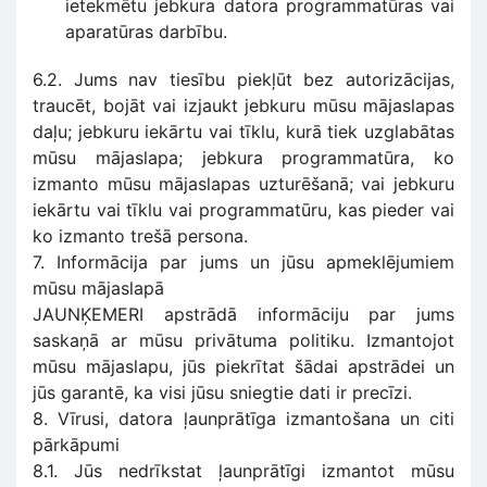
ietekmētu jebkura datora programmatūras vai
aparatūras darbību.
6.2. Jums nav tiesību piekļūt bez autorizācijas,
traucēt, bojāt vai izjaukt jebkuru mūsu mājaslapas
daļu; jebkuru iekārtu vai tīklu, kurā tiek uzglabātas
mūsu mājaslapa; jebkura programmatūra, ko
izmanto mūsu mājaslapas uzturēšanā; vai jebkuru
iekārtu vai tīklu vai programmatūru, kas pieder vai
ko izmanto trešā persona.
7. Informācija par jums un jūsu apmeklējumiem
mūsu mājaslapā
JAUNĶEMERI apstrādā informāciju par jums
saskaņā ar mūsu privātuma politiku. Izmantojot
mūsu mājaslapu, jūs piekrītat šādai apstrādei un
jūs garantē, ka visi jūsu sniegtie dati ir precīzi.
8. Vīrusi, datora ļaunprātīga izmantošana un citi
pārkāpumi
8.1. Jūs nedrīkstat ļaunprātīgi izmantot mūsu