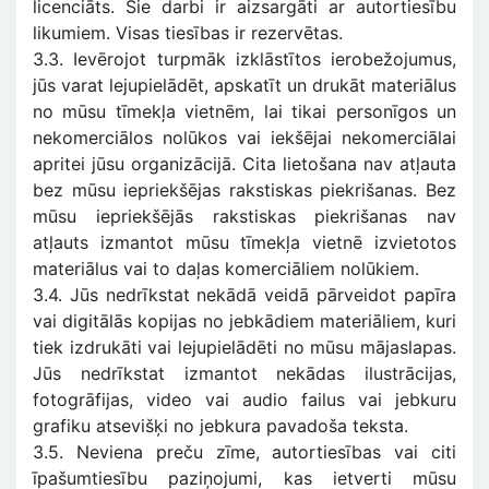
licenciāts. Šie darbi ir aizsargāti ar autortiesību
likumiem. Visas tiesības ir rezervētas.
3.3. Ievērojot turpmāk izklāstītos ierobežojumus,
jūs varat lejupielādēt, apskatīt un drukāt materiālus
no mūsu tīmekļa vietnēm, lai tikai personīgos un
nekomerciālos nolūkos vai iekšējai nekomerciālai
apritei jūsu organizācijā. Cita lietošana nav atļauta
bez mūsu iepriekšējas rakstiskas piekrišanas. Bez
mūsu iepriekšējās rakstiskas piekrišanas nav
atļauts izmantot mūsu tīmekļa vietnē izvietotos
materiālus vai to daļas komerciāliem nolūkiem.
3.4. Jūs nedrīkstat nekādā veidā pārveidot papīra
vai digitālās kopijas no jebkādiem materiāliem, kuri
tiek izdrukāti vai lejupielādēti no mūsu mājaslapas.
Jūs nedrīkstat izmantot nekādas ilustrācijas,
fotogrāfijas, video vai audio failus vai jebkuru
grafiku atsevišķi no jebkura pavadoša teksta.
3.5. Neviena preču zīme, autortiesības vai citi
īpašumtiesību paziņojumi, kas ietverti mūsu