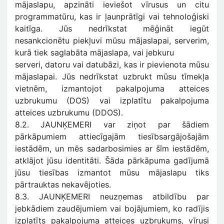
mājaslapu, apzināti ieviešot vīrusus un citu
programmatūru, kas ir ļaunprātīgi vai tehnoloģiski
kaitīga. Jūs nedrīkstat mēģināt iegūt
nesankcionētu piekļuvi mūsu mājaslapai, serverim,
kurā tiek saglabāta mājaslapa, vai jebkuru
serveri, datoru vai datubāzi, kas ir pievienota mūsu
mājaslapai. Jūs nedrīkstat uzbrukt mūsu tīmekļa
vietnēm, izmantojot pakalpojuma atteices
uzbrukumu (DOS) vai izplatītu pakalpojuma
atteices uzbrukumu (DDOS).
8.2. JAUNĶEMERI var ziņot par šādiem
pārkāpumiem attiecīgajām tiesībsargājošajām
iestādēm, un mēs sadarbosimies ar šīm iestādēm,
atklājot jūsu identitāti. Šāda pārkāpuma gadījumā
jūsu tiesības izmantot mūsu mājaslapu tiks
pārtrauktas nekavējoties.
8.3. JAUNĶEMERI neuzņemas atbildību par
jebkādiem zaudējumiem vai bojājumiem, ko radījis
izplatīts pakalpojuma atteices uzbrukums, vīrusi