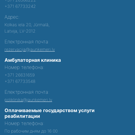
+371 67733242
Адрес:
Kolkas iela 20, Jūrmalā,
Latvija, LV-2012
Електронная почта:
rezervacija@jaunkemeri.lv
Амбулаторная клиника
Номер телефона:
+371 26631659
+371 67733548
Електронная почта:
poliklinika@jaunkemeri.lv
Оплачиваемые государством услуги
реабилитации
Номер телефона:
По рабочим дням до 16:00