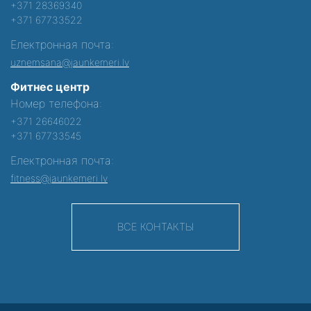
+371 28369340
+371 67733522
Електронная почта:
uznemsana@jaunkemeri.lv
Фитнес центр
Номер телефона:
+371 26646022
+371 67733545
Електронная почта:
fitness@jaunkemeri.lv
ВСЕ КОНТАКТЫ