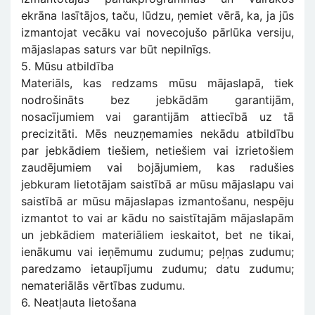
ekrāna lasītājos, taču, lūdzu, ņemiet vērā, ka, ja jūs
izmantojat vecāku vai novecojušo pārlūka versiju,
mājaslapas saturs var būt nepilnīgs.
5. Mūsu atbildība
Materiāls, kas redzams mūsu mājaslapā, tiek
nodrošināts bez jebkādām garantijām,
nosacījumiem vai garantijām attiecībā uz tā
precizitāti. Mēs neuzņemamies nekādu atbildību
par jebkādiem tiešiem, netiešiem vai izrietošiem
zaudējumiem vai bojājumiem, kas radušies
jebkuram lietotājam saistībā ar mūsu mājaslapu vai
saistībā ar mūsu mājaslapas izmantošanu, nespēju
izmantot to vai ar kādu no saistītajām mājaslapām
un jebkādiem materiāliem ieskaitot, bet ne tikai,
ienākumu vai ieņēmumu zudumu; peļņas zudumu;
paredzamo ietaupījumu zudumu; datu zudumu;
nemateriālās vērtības zudumu.
6. Neatļauta lietošana