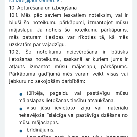
sanare@jaunkemeri.lv
.
10. Apturēšana un izbeigšana
10.1. Mēs pēc saviem ieskatiem noteiksim, vai ir
bijuši šo noteikumu pārkāpumi, izmantojot mūsu
mājaslapu. Ja noticis šo noteikumu pārkāpums,
mēs paturam tiesības var rīkoties tā, kā mēs
uzskatām par vajadzīgu.
10.2. Šo noteikumu neievērošana ir būtisks
lietošanas noteikumu, saskaņā ar kuriem jums ir
atļauts izmantot mūsu mājaslapu, pārkāpums.
Pārkāpuma gadījumā mēs varam veikt visas vai
jebkuru no sekojošām darbībām:
tūlītēja, pagaidu vai pastāvīgu mūsu
mājaslapas lietošanas tiesību atsaukšana.
visu jūsu ievietoto ziņu vai materiālu
nekavējoša, īslaicīga vai pastāvīga dzēšana no
mūsu mājaslapas.
brīdinājums.