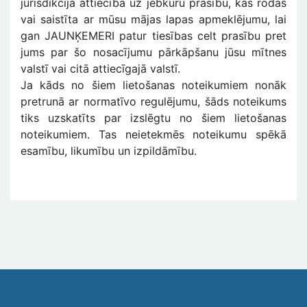
jurisdikcija attiecībā uz jebkuru prasību, kas rodas
vai saistīta ar mūsu mājas lapas apmeklējumu, lai
gan JAUNĶEMERI patur tiesības celt prasību pret
jums par šo nosacījumu pārkāpšanu jūsu mītnes
valstī vai citā attiecīgajā valstī.
Ja kāds no šiem lietošanas noteikumiem nonāk
pretrunā ar normatīvo regulējumu, šāds noteikums
tiks uzskatīts par izslēgtu no šiem lietošanas
noteikumiem. Tas neietekmēs noteikumu spēkā
esamību, likumību un izpildāmību.