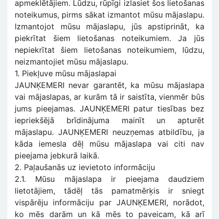
apmeklētājiem. Lūdzu, rūpīgi izlasiet šos lietošanas
noteikumus, pirms sākat izmantot mūsu mājaslapu.
Izmantojot mūsu mājaslapu, jūs apstiprināt, ka
piekrītat šiem lietošanas noteikumiem. Ja jūs
nepiekrītat šiem lietošanas noteikumiem, lūdzu,
neizmantojiet mūsu mājaslapu.
1. Piekļuve mūsu mājaslapai
JAUNĶEMERI nevar garantēt, ka mūsu mājaslapa
vai mājaslapas, ar kurām tā ir saistīta, vienmēr būs
jums pieejamas. JAUNĶEMERI patur tiesības bez
iepriekšējā brīdinājuma mainīt un apturēt
mājaslapu. JAUNĶEMERI neuzņemas atbildību, ja
kāda iemesla dēļ mūsu mājaslapa vai citi nav
pieejama jebkurā laikā.
2. Paļaušanās uz ievietoto informāciju
2.1. Mūsu mājaslapa ir pieejama daudziem
lietotājiem, tādēļ tās pamatmērķis ir sniegt
vispārēju informāciju par JAUNĶEMERI, norādot,
ko mēs darām un kā mēs to paveicam, kā arī