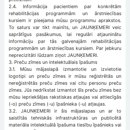
2.4. Informācija pacientiem par konkrētām
rehabilitācijas programmām un ārstniecības
kursiem ir pieejama mūsu programmu aprakstos.
To saturs var tikt mainīts, un JAUNĶEMERI veic
saprātīgus pasākumus, lai regulāri atjauninātu
informāciju par tās galvenajām rehabilitācijas
programmām un ārstniecības kursiem. Par jebkuru
neprecizitāti lūdzam ziņot JAUNĶEMERI.
3. Preču zīmes un intelektuālais īpašums
3.1. Mūsu mājaslapā izmantotie un izvietotie
logotipi un preču zīmes ir mūsu reģistrētās un
nereģistrētās preču zīmes vai citu personu preču
zīmes. Jūs nedrīkstat izmantot šīs preču zīmes bez
mūsu iepriekšējas rakstiskas atļaujas vai attiecīgās
(-o) preču zīmes (-u) īpašnieka (-u) atļaujas.
3.2. JAUNĶEMERI ir šis mājaslapas un ar to
saistītās tehniskās infrastruktūras un publicētā
materiāla intelektuālā īpašuma tiesību īpašnieks vai