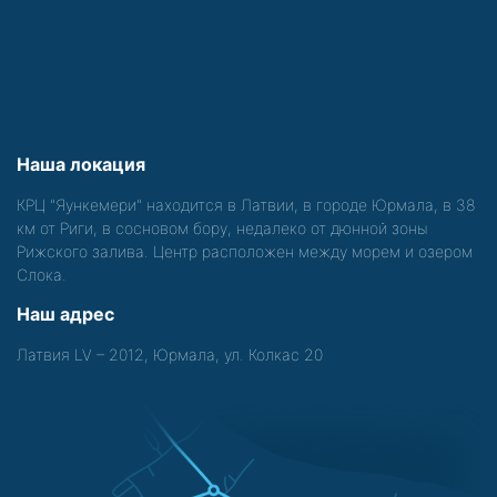
Наша локация
КРЦ "Яункемери" находится в Латвии, в городе Юрмала, в 38
км от Риги, в сосновом бору, недалеко от дюнной зоны
Рижского залива. Центр расположен между морем и озером
Слока.
Наш адрес
Латвия LV – 2012, Юрмала, ул. Колкас 20