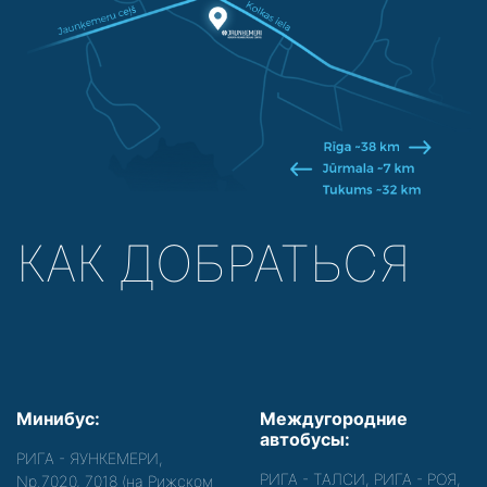
КАК ДОБРАТЬСЯ
Минибус:
Междугородние
автобусы:
РИГА - ЯУНКЕМЕРИ,
РИГА - ТАЛСИ, РИГА - РОЯ,
Nр.7020, 7018 (на Рижском