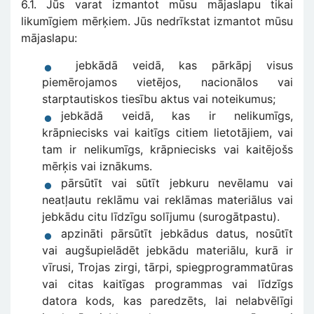
6.1. Jūs varat izmantot mūsu mājaslapu tikai
likumīgiem mērķiem. Jūs nedrīkstat izmantot mūsu
mājaslapu:
jebkādā veidā, kas pārkāpj visus
piemērojamos vietējos, nacionālos vai
starptautiskos tiesību aktus vai noteikumus;
jebkādā veidā, kas ir nelikumīgs,
krāpniecisks vai kaitīgs citiem lietotājiem, vai
tam ir nelikumīgs, krāpniecisks vai kaitējošs
mērķis vai iznākums.
pārsūtīt vai sūtīt jebkuru nevēlamu vai
neatļautu reklāmu vai reklāmas materiālus vai
jebkādu citu līdzīgu solījumu (surogātpastu).
apzināti pārsūtīt jebkādus datus, nosūtīt
vai augšupielādēt jebkādu materiālu, kurā ir
vīrusi, Trojas zirgi, tārpi, spiegprogrammatūras
vai citas kaitīgas programmas vai līdzīgs
datora kods, kas paredzēts, lai nelabvēlīgi