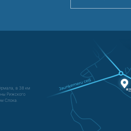
Юрмала, в 38 км
зоны Рижского
ом Слока.