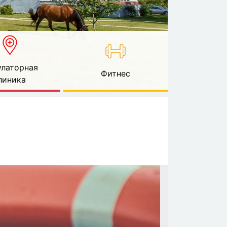
латорная
Фитнес
линика