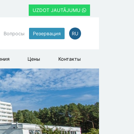
UZDOT JAUTĀJUMU
Вопросы
Резервация
RU
ения
Цены
Контакты