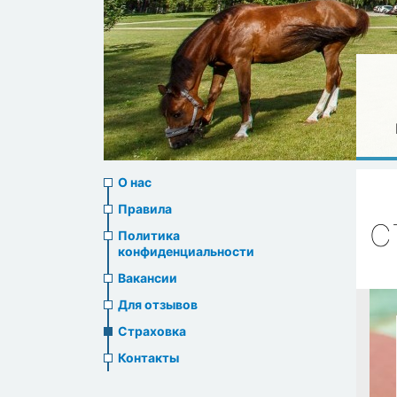
About
О нас
us
Правила
С
Политика
header
конфиденциальности
menu
Вакансии
Для отзывов
Страховка
Контакты