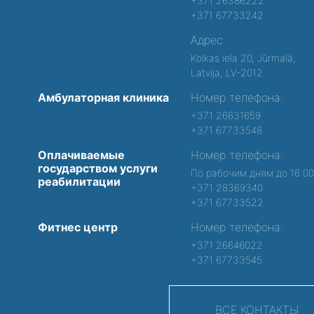
+371 26386222
+371 67733242
Адрес:
Kolkas iela 20, Jūrmalā,
Latvija, LV-2012
Амбулаторная клиника
Номер телефона:
+371 26631659
+371 67733548
Оплачиваемые
Номер телефона:
государством услуги
По рабочим дням до 16:0
реабилитации
+371 28369340
+371 67733522
Фитнес центр
Номер телефона:
+371 26646022
+371 67733545
ВСЕ КОНТАКТЫ