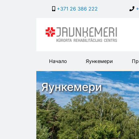
+371 26 386 222
+
Main
Начало
Яункемери
Пр
header
menu
Яункемери