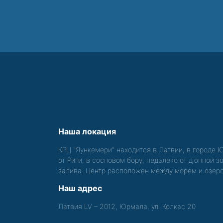
Наша локация
КРЦ "Яункемери" находится в Латвии, в городе 
от Риги, в сосновом бору, недалеко от дюнной 
залива. Центр расположен между морем и озер
Наш адрес
Латвия LV – 2012, Юрмала, ул. Колкас 20