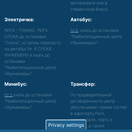
автовокзале или в
справочном бюро);
Электричка:
Автобус:
РИГА - ТУКУМС, РИГА -
Nr.6
, ехать до остановки
СЛОКА до остановки
"Реабилитационный центр
"Слока", но затем пересесть
«Яункемеры»".
на автобус Nr. 6 СЛОКА -
ЯУНКЕМЕРИ и ехать до
остановки
"Реабилитационный центр
«Яункемеры»".
Минибус:
Трансфер:
Nr.5
,ехать до остановки
По предварительной
"Реабилитационный центр
договоренности центр
«Яункемеры»".
обеспечивает прием гостей
в аэропорту Риги,
автовокзале, порту и
Privacy settings
вокзале, а также
сопровождение. Просьба