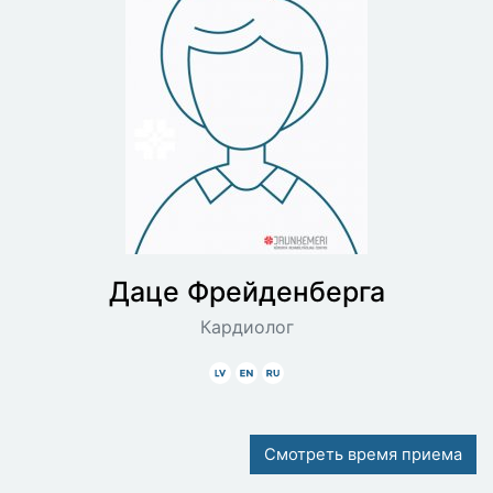
Даце
Фрейденберга
Кардиолог
Latviski
Angliski
Krieviski
Смотреть время приема