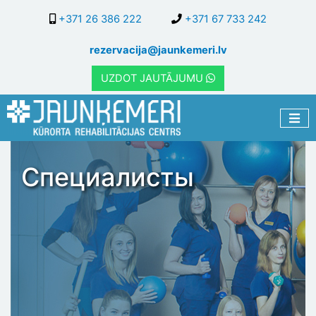
Перейти
+371 26 386 222
+371 67 733 242
к
основному
rezervacija@jaunkemeri.lv
содержанию
UZDOT JAUTĀJUMU
Специалисты