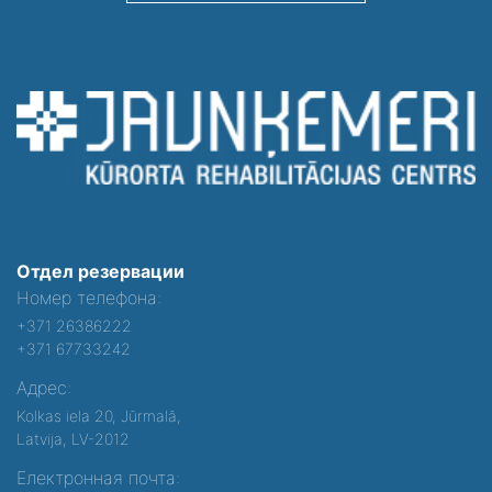
Отдел резервации
Номер телефона:
+371 26386222
+371 67733242
Адрес:
Kolkas iela 20, Jūrmalā,
Latvija, LV-2012
Електронная почта: