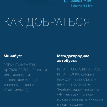
КАК ДОБРАТЬСЯ
Минибус:
Междугородние
автобусы:
РИГА - ЯУНКЕМЕРИ,
РИГА - ТАЛСИ, РИГА - РОЯ,
Nр.7020, 7018 (на Рижском
РИГА - КОЛКА, которые
международном
проходят через Юрмалу
автовокзале ехать до
(выйти на остановке
конечной остановки
"Реабилитационный центр
«Яункемери»)
);
«Яункемеры»"), список
можно уточнить на Рижском
международном