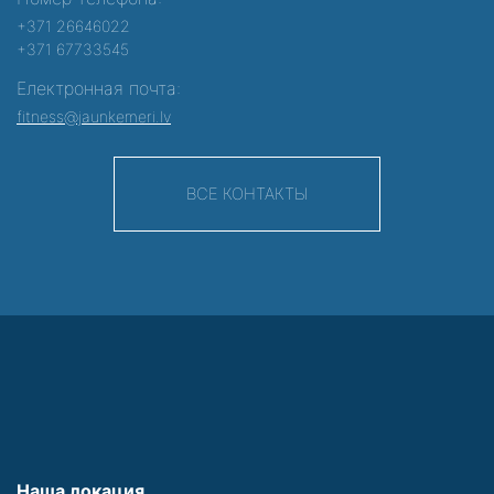
+371 26646022
+371 67733545
Електронная почта:
fitness@jaunkemeri.lv
ВСЕ КОНТАКТЫ
Наша локация