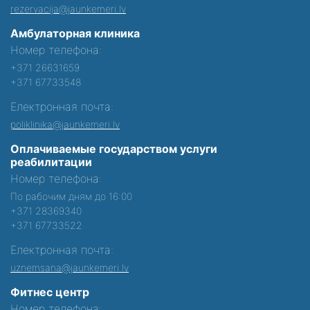
rezervacija@jaunkemeri.lv
Амбулаторная клиника
Номер телефона:
+371 26631659
+371 67733548
Електронная почта:
poliklinika@jaunkemeri.lv
Оплачиваемые государством услуги
реабилитации
Номер телефона:
По рабочим дням до 16:00
+371 28369340
+371 67733522
Електронная почта:
uznemsana@jaunkemeri.lv
Фитнес центр
Номер телефона: