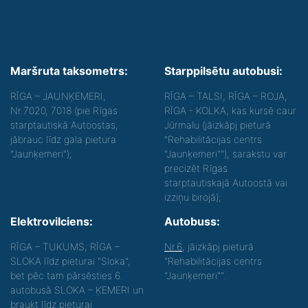
Maršruta taksometrs:
Starppilsētu autobusi:
RĪGA – JAUNĶEMERI,
RĪGA – TALSI, RĪGA – ROJA,
Nr.7020, 7018 (pie Rīgas
RĪGA - KOLKA, kas kursē caur
starptautiskā Autoostas,
Jūrmalu (jāizkāpj pieturā
jābrauc līdz gala pietura
"Rehabilitācijas centrs
"Jaunķemeri");
"Jaunķemeri""), sarakstu var
precizēt Rīgas
starptautiskajā Autoostā vai
izziņu birojā);
Elektrovilciens:
Autobuss:
RĪGA – TUKUMS, RĪGA –
Nr.6
, jāizkāpj pieturā
SLOKA līdz pieturai "Sloka",
"Rehabilitācijas centrs
bet pēc tam pārsēsties 6.
"Jaunķemeri"".
autobusā SLOKA – ĶEMERI un
braukt līdz pieturai