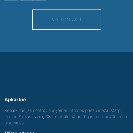
VISI KONTAKTI
Apkārtne
Rehabilitācijas centrs Jaunķemeri atrodas priežu mežā, starp
jūru un Slokas ezeru, 38 km attālumā no Rīgas un tikai 400 m no
pludmales.