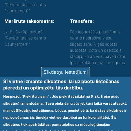
"Rehabilitācijas centrs
"Jaunķemeri"".
Maršruta taksometrs:
Transfers:
Nr.5
, jāizkāpj pieturā
Pēc iepriekšēja pasūtījuma
"Rehabilitācijas centrs
centrs nodrošina viesu
"Jaunķemeri""
sagaidīšanu Rīgas lidostā,
autoostā, ostā un dzelzceļa
stacijā, kā arī viņu pavadīšanu
(par sīkākām detaļām lūgums
zvanīt).
Sīkdatņu iestatījumi
Nodrošinām vides piekļūstamību personām ar
Šī vietne izmanto sīkdatnes, lai uzlabotu lietošanas
funkcionāliem traucējumiem! SIA „Sanare-KRC
pieredzi un optimizētu tās darbību.
Jaunķemeri”, Kolkas ielā 20, Jūrmalā ir nodrošināta vides
piekļūstamība personām ar funkcionāliem traucējumiem,
Nospiežot “Piekrītu visam” , Jūs piekrītat sīkdatņu (t.sk. trešo pušu
tādejādi nodrošinot atbilstību Ministru kabineta
sīkdatņu) izmantošanai. Savu piekrišanu Jūs jebkurā laikā varat atsaukt,
2009.gada 20.janvāra noteikumos Nr.60 „Noteikumi par
mainot Sīkdatņu iestatījumus. Lūdzu, ņemiet vērā, ka dažas sīkdatnes ir
obligātajām prasībām ārstniecības iestādēm un to
struktūrvienībām” minētajām prasībām.
nepieciešamas šīs tīmekļa vietnes darbībai un funkcionalitātei. Šīs
sīkdatnes tiek apstrādātas, pamatojoties uz mūsu leģitīmajām