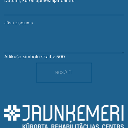
Datumi, kuros apmeklējāt centru
Jūsu
ziņojums
Atlikušo simbolu skaits:
500
NOSŪTĪT