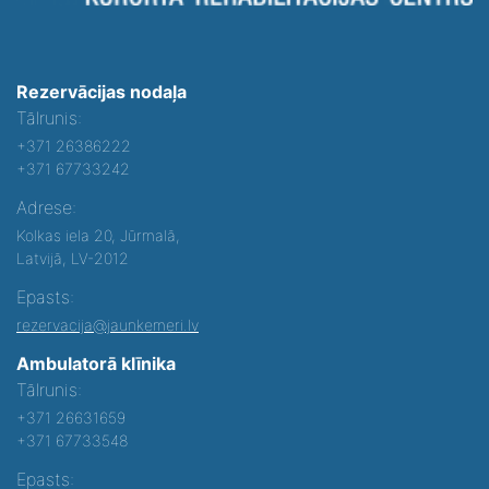
Rezervācijas nodaļa
Tālrunis:
+371 26386222
+371 67733242
Adrese:
Kolkas iela 20, Jūrmalā,
Latvijā, LV-2012
Epasts:
rezervacija@jaunkemeri.lv
Ambulatorā klīnika
Tālrunis:
+371 26631659
+371 67733548
Epasts: