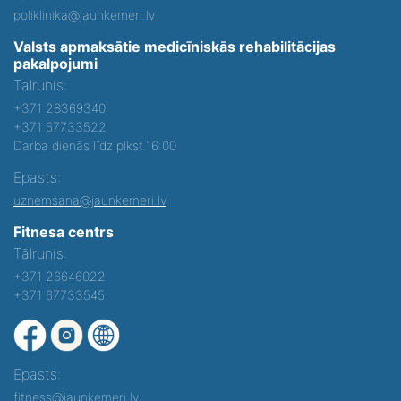
poliklinika@jaunkemeri.lv
Valsts apmaksātie medicīniskās rehabilitācijas
pakalpojumi
Tālrunis:
+371 28369340
+371 67733522
Darba dienās līdz plkst.16:00
Epasts:
uznemsana@jaunkemeri.lv
Fitnesa centrs
Tālrunis:
+371 26646022
+371 67733545
Epasts:
fitness@jaunkemeri.lv