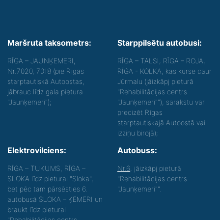
Maršruta taksometrs:
Starppilsētu autobusi:
RĪGA – JAUNĶEMERI,
RĪGA – TALSI, RĪGA – ROJA,
Nr.7020, 7018 (pie Rīgas
RĪGA - KOLKA, kas kursē caur
starptautiskā Autoostas,
Jūrmalu (jāizkāpj pieturā
jābrauc līdz gala pietura
"Rehabilitācijas centrs
"Jaunķemeri");
"Jaunķemeri""), sarakstu var
precizēt Rīgas
starptautiskajā Autoostā vai
izziņu birojā);
Elektrovilciens:
Autobuss:
RĪGA – TUKUMS, RĪGA –
Nr.6
, jāizkāpj pieturā
SLOKA līdz pieturai "Sloka",
"Rehabilitācijas centrs
bet pēc tam pārsēsties 6.
"Jaunķemeri"".
autobusā SLOKA – ĶEMERI un
braukt līdz pieturai
"Rehabilitācijas centrs