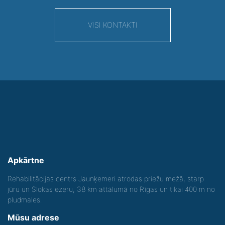
VISI KONTAKTI
Apkārtne
Rehabilitācijas centrs Jaunķemeri atrodas priežu mežā, starp
jūru un Slokas ezeru, 38 km attālumā no Rīgas un tikai 400 m no
pludmales.
Mūsu adrese