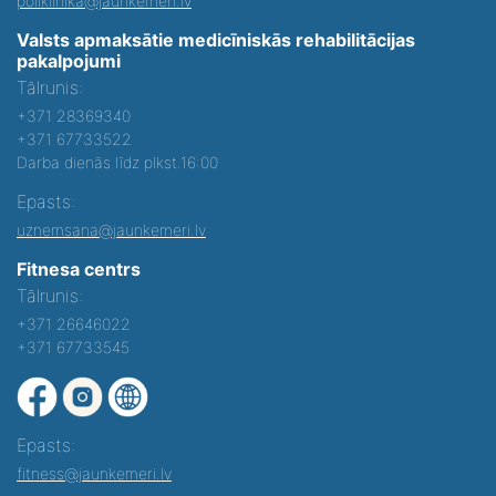
poliklinika@jaunkemeri.lv
Valsts apmaksātie medicīniskās rehabilitācijas
pakalpojumi
Tālrunis:
+371 28369340
+371 67733522
Darba dienās līdz plkst.16:00
Epasts:
uznemsana@jaunkemeri.lv
Fitnesa centrs
Tālrunis:
+371 26646022
+371 67733545
Epasts:
fitness@jaunkemeri.lv