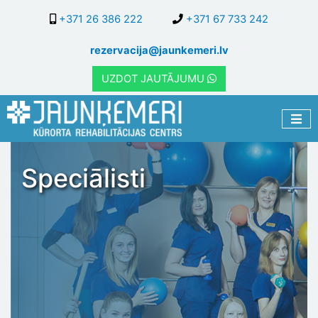
Pārlekt
+371 26 386 222
+371 67 733 242
uz
galveno
rezervacija@jaunkemeri.lv
saturu
UZDOT JAUTĀJUMU
Speciālisti