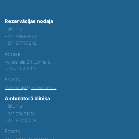
Rezervācijas nodaļa
Tālrunis:
+371 26386222
+371 67733242
Adrese:
Kolkas iela 20, Jūrmalā,
Latvijā, LV-2012
Epasts:
rezervacija@jaunkemeri.lv
Ambulatorā klīnika
Tālrunis:
+371 26631659
+371 67733548
Epasts: