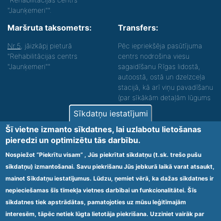
"Jaunķemeri"".
Maršruta taksometrs:
Transfers:
Nr.5
, jāizkāpj pieturā
Pēc iepriekšēja pasūtījuma
"Rehabilitācijas centrs
centrs nodrošina viesu
"Jaunķemeri""
sagaidīšanu Rīgas lidostā,
autoostā, ostā un dzelzceļa
stacijā, kā arī viņu pavadīšanu
(par sīkākām detaļām lūgums
zvanīt).
Sīkdatņu iestatījumi
Nodrošinām vides piekļūstamību personām ar
Šī vietne izmanto sīkdatnes, lai uzlabotu lietošanas
funkcionāliem traucējumiem! SIA „Sanare-KRC
pieredzi un optimizētu tās darbību.
Jaunķemeri”, Kolkas ielā 20, Jūrmalā ir nodrošināta vides
piekļūstamība personām ar funkcionāliem traucējumiem,
Nospiežot “Piekrītu visam” , Jūs piekrītat sīkdatņu (t.sk. trešo pušu
tādejādi nodrošinot atbilstību Ministru kabineta
sīkdatņu) izmantošanai. Savu piekrišanu Jūs jebkurā laikā varat atsaukt,
2009.gada 20.janvāra noteikumos Nr.60 „Noteikumi par
mainot Sīkdatņu iestatījumus. Lūdzu, ņemiet vērā, ka dažas sīkdatnes ir
obligātajām prasībām ārstniecības iestādēm un to
struktūrvienībām” minētajām prasībām.
nepieciešamas šīs tīmekļa vietnes darbībai un funkcionalitātei. Šīs
sīkdatnes tiek apstrādātas, pamatojoties uz mūsu leģitīmajām
interesēm, tāpēc netiek lūgta lietotāja piekrišana. Uzziniet vairāk par