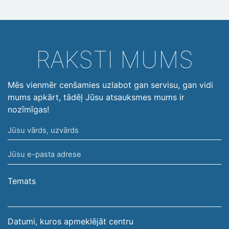
RAKSTI MUMS
Mēs vienmēr cenšamies uzlabot gan servisu, gan vidi
mums apkārt, tādēļ Jūsu atsauksmes mums ir
nozīmīgas!
Jūsu
vārds,
Jūsu
uzvārds
e-
pasta
Temats
adrese
Datumi, kuros apmeklējāt centru