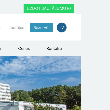
UZDOT JAUTĀJUMU
s
Jautājumi
Rezervēt
LV
i
Cenas
Kontakti