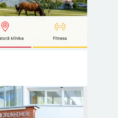
torā klīnika
Fitness