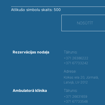
Atlikušo simbolu skaits:
500
NOSŪTĪT
Rezervācijas nodaļa
Tālrunis:
+371 26386222
+371 67733242
Adrese:
Kolkas iela 20, Jūrmalā,
Latvijā, LV-2012
Ambulatorā klīnika
Tālrunis:
+371 26631659
+371 67733548