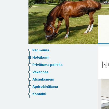
About
Par mums
us
Noteikumi
N
Privātuma politika
header
Vakances
menu
Atsauksmēm
Apdrošināšana
Kontakti