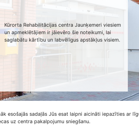
Kūrorta Rehabilitācijas centra Jaunķemeri viesiem
un apmeklētājiem ir jāievēro šie noteikumi, lai
saglabātu kārtību un labvēlīgus apstākļus visiem.
k esošajās sadaļās Jūs esat laipni aicināti iepazīties ar l
iecas uz centra pakalpojumu sniegšanu.