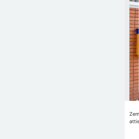
Zemā
att