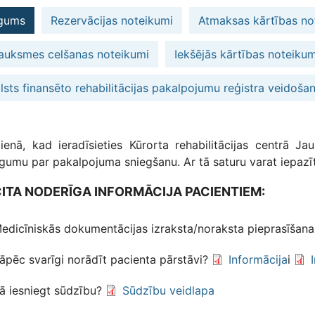
gums
Rezervācijas noteikumi
Atmaksas kārtības no
auksmes celšanas noteikumi
Iekšējās kārtības noteikum
lsts finansēto rehabilitācijas pakalpojumu reģistra veidoša
ienā, kad ieradīsieties Kūrorta rehabilitācijas centrā J
īgumu par pakalpojuma sniegšanu. Ar tā saturu varat iepazī
ITA NODERĪGA INFORMĀCIJA PACIENTIEM:
edicīniskās dokumentācijas izraksta/noraksta pieprasīšan
āpēc svarīgi norādīt pacienta pārstāvi?
Informācija
i
ā iesniegt sūdzību?
Sūdzību veidlapa