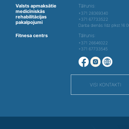
Valsts apmaksātie
Tālrunis:
medicīniskās
+371 28369340
rehabilitācijas
+371 67733522
pakalpojumi
Darba dienās līdz plkst.16:
Fitnesa centrs
Tālrunis:
+371 26646022
+371 67733545
VISI KONTAKTI