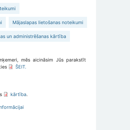
teikumi
i
Mājaslapas lietošanas noteikumi
nas un administrēšanas kārtība
aunķemeri, mēs aicināsim Jūs parakstīt
ties
ŠEIT.
as
kārtība
.
Informācijai