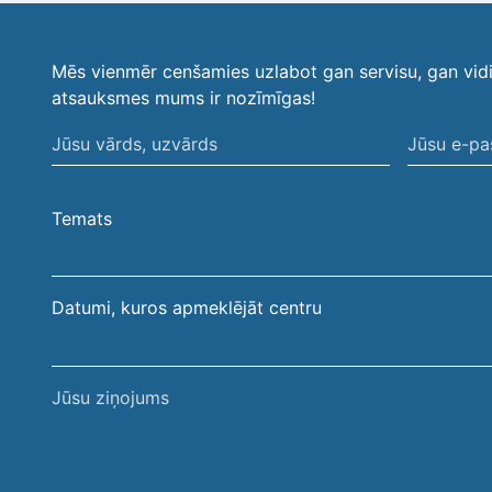
Mēs vienmēr cenšamies uzlabot gan servisu, gan vid
atsauksmes mums ir nozīmīgas!
Jūsu
Jūsu
vārds,
e-
uzvārds
pasta
Temats
adrese
Datumi, kuros apmeklējāt centru
Jūsu
ziņojums