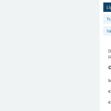
Lī
Tr
Va
D
l
C
M
K
K