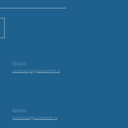
Epasts:
rezervacija@jaunkemeri.lv
Epasts:
poliklinika@jaunkemeri.lv