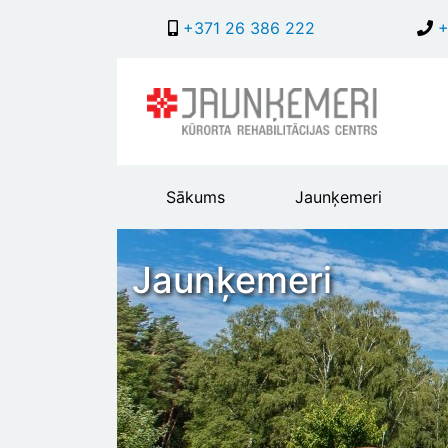
+371 26 386 222
+
Main
Sākums
Jaunķemeri
header
menu
Jaunķemeri