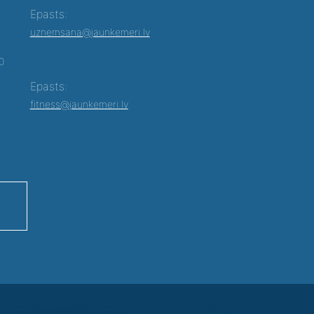
Epasts:
uznemsana@jaunkemeri.lv
00
Epasts:
fitness@jaunkemeri.lv