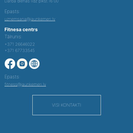
Darba dienās līdz plkst.16:00
Epasts:
uznemsana@jaunkemeri.lv
Fitnesa centrs
Tālrunis:
+371 26646022
+371 67733545
Epasts:
fitness@jaunkemeri.lv
VISI KONTAKTI