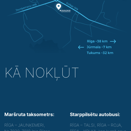
KĀ NOKĻŪT
Maršruta taksometrs:
Starppilsētu autobusi:
RĪGA – JAUNĶEMERI,
RĪGA – TALSI, RĪGA – ROJA,