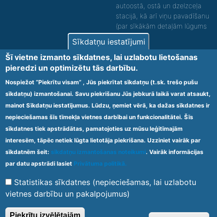
autoostā, ostā un dzelzceļa
stacijā, kā arī viņu pavadīšanu
(par sīkākām detaļām lūgums
zvanīt).
Sīkdatņu iestatījumi
Nodrošinām vides piekļūstamību personām ar
Šī vietne izmanto sīkdatnes, lai uzlabotu lietošanas
funkcionāliem traucējumiem! SIA „Sanare-KRC
pieredzi un optimizētu tās darbību.
Jaunķemeri”, Kolkas ielā 20, Jūrmalā ir nodrošināta vides
piekļūstamība personām ar funkcionāliem traucējumiem,
Nospiežot “Piekrītu visam” , Jūs piekrītat sīkdatņu (t.sk. trešo pušu
tādejādi nodrošinot atbilstību Ministru kabineta
sīkdatņu) izmantošanai. Savu piekrišanu Jūs jebkurā laikā varat atsaukt,
2009.gada 20.janvāra noteikumos Nr.60 „Noteikumi par
mainot Sīkdatņu iestatījumus. Lūdzu, ņemiet vērā, ka dažas sīkdatnes ir
obligātajām prasībām ārstniecības iestādēm un to
struktūrvienībām” minētajām prasībām.
nepieciešamas šīs tīmekļa vietnes darbībai un funkcionalitātei. Šīs
sīkdatnes tiek apstrādātas, pamatojoties uz mūsu leģitīmajām
interesēm, tāpēc netiek lūgta lietotāja piekrišana. Uzziniet vairāk par
Ārstniecības iestādes kods 1300 – 64003
sīkdatnēm šeit:
sīkdatņu izmantošanas noteikumi
. Vairāk informācijas
Footer
par datu apstrādi lasiet
Privātuma politikā.
Vietnes karte
Noteikumi un privātuma politika
menu
Statistikas sīkdatnes (nepieciešamas, lai uzlabotu
vietnes darbību un pakalpojumus)
© 2020 Kūrorta Rehabilitācijas Centrs - Jaunķemeri. Visas tiesības
Piekrītu izvēlētajām