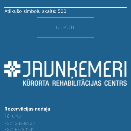
Atlikušo simbolu skaits:
500
NOSŪTĪT
Rezervācijas nodaļa
Tālrunis:
+371 26386222
+371 67733242