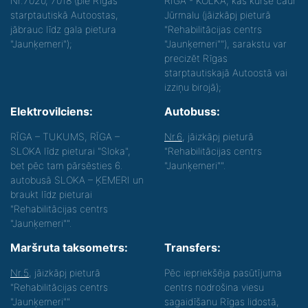
Nr.7020, 7018 (pie Rīgas
RĪGA - KOLKA, kas kursē caur
starptautiskā Autoostas,
Jūrmalu (jāizkāpj pieturā
jābrauc līdz gala pietura
"Rehabilitācijas centrs
"Jaunķemeri");
"Jaunķemeri""), sarakstu var
precizēt Rīgas
starptautiskajā Autoostā vai
izziņu birojā);
Elektrovilciens:
Autobuss:
RĪGA – TUKUMS, RĪGA –
Nr.6
, jāizkāpj pieturā
SLOKA līdz pieturai "Sloka",
"Rehabilitācijas centrs
bet pēc tam pārsēsties 6.
"Jaunķemeri"".
autobusā SLOKA – ĶEMERI un
braukt līdz pieturai
"Rehabilitācijas centrs
"Jaunķemeri"".
Maršruta taksometrs:
Transfers:
Nr.5
, jāizkāpj pieturā
Pēc iepriekšēja pasūtījuma
"Rehabilitācijas centrs
centrs nodrošina viesu
"Jaunķemeri""
sagaidīšanu Rīgas lidostā,