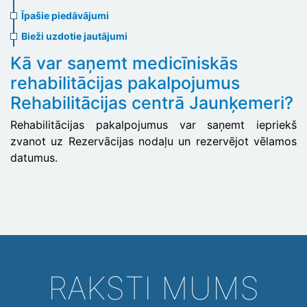
menu
Īpašie piedāvājumi
Bieži uzdotie jautājumi
Kā var saņemt medicīniskās
rehabilitācijas pakalpojumus
Rehabilitācijas centrā Jaunķemeri?
Rehabilitācijas pakalpojumus var saņemt iepriekš
zvanot uz Rezervācijas nodaļu un rezervējot vēlamos
datumus.
RAKSTI MUMS