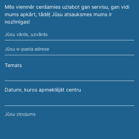
Mēs vienmēr cenšamies uzlabot gan servisu, gan vidi
mums apkārt, tādēļ Jūsu atsauksmes mums ir
nozīmīgas!
Jūsu
vārds,
Jūsu
uzvārds
e-
pasta
Temats
adrese
Datumi, kuros apmeklējāt centru
Jūsu
ziņojums