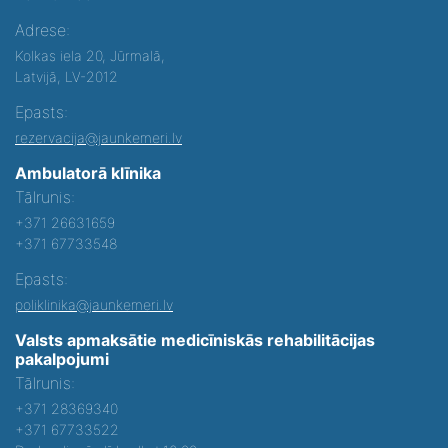
Adrese:
Kolkas iela 20, Jūrmalā,
Latvijā, LV-2012
Epasts:
rezervacija@jaunkemeri.lv
Ambulatorā klīnika
Tālrunis:
+371 26631659
+371 67733548
Epasts:
poliklinika@jaunkemeri.lv
Valsts apmaksātie medicīniskās rehabilitācijas
pakalpojumi
Tālrunis:
+371 28369340
+371 67733522