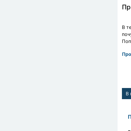
Пр
В т
поч
Поп
Про
В