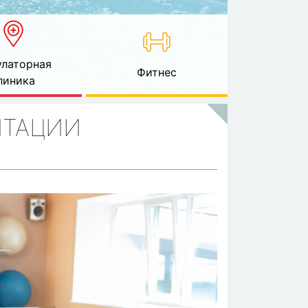
латорная
Фитнес
линика
ИТАЦИИ