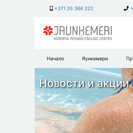
+371 26 386 222
+
Main
Начало
Яункемери
Пр
header
menu
Новости и акции