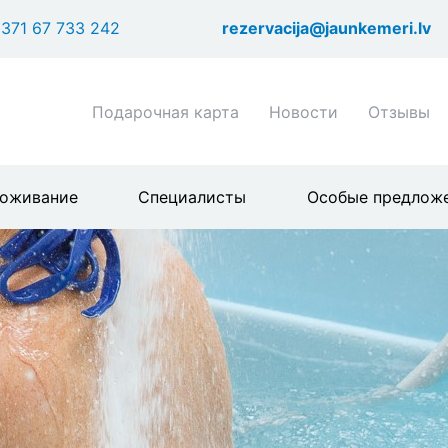
Перейти
371 67 733 242
rezervacija@jaunkemeri.lv
к
основному
содержанию
Shortcuts
Подарочная карта
Новости
Отзывы
header
menu
оживание
Специалисты
Особые предлож