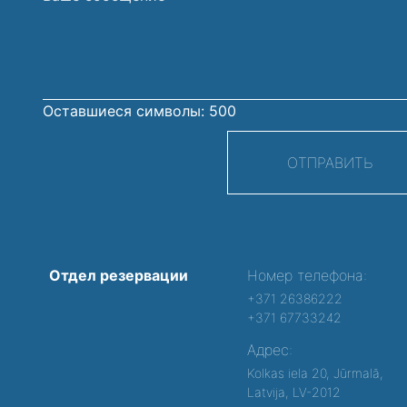
сообщение
Оставшиеся символы:
500
ОТПРАВИТЬ
Отдел резервации
Номер телефона:
+371 26386222
+371 67733242
Адрес:
Kolkas iela 20, Jūrmalā,
Latvija, LV-2012