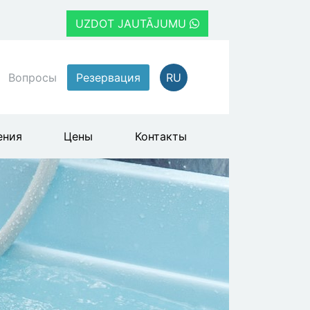
UZDOT JAUTĀJUMU
Вопросы
Резервация
RU
ения
Цены
Контакты