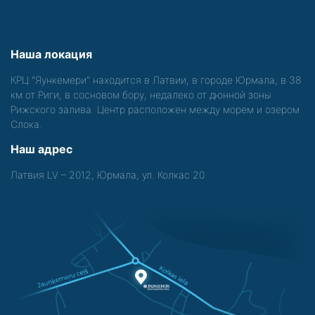
Наша локация
КРЦ "Яункемери" находится в Латвии, в городе Юрмала, в 38
км от Риги, в сосновом бору, недалеко от дюнной зоны
Рижского залива. Центр расположен между морем и озером
Слока.
Наш адрес
Латвия LV – 2012, Юрмала, ул. Колкас 20