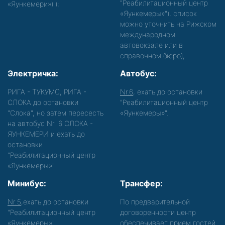
"Реабилитационный центр
«Яункемери»)
);
«Яункемеры»"), список
можно уточнить на Рижском
международном
автовокзале или в
справочном бюро);
Электричка:
Автобус:
РИГА - ТУКУМС, РИГА -
Nr.6
, ехать до остановки
СЛОКА до остановки
"Реабилитационный центр
"Слока", но затем пересесть
«Яункемеры»".
на автобус Nr. 6 СЛОКА -
ЯУНКЕМЕРИ и ехать до
остановки
"Реабилитационный центр
«Яункемеры»".
Минибус:
Трансфер:
Nr.5
,ехать до остановки
По предварительной
"Реабилитационный центр
договоренности центр
«Яункемеры»".
обеспечивает прием гостей