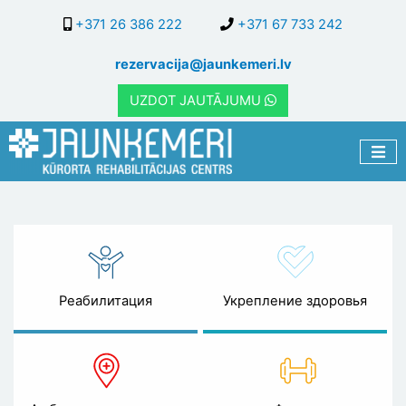
Перейти
+371 26 386 222
+371 67 733 242
к
основному
rezervacija@jaunkemeri.lv
содержанию
UZDOT JAUTĀJUMU
Новости и акции
Реабилитация
Укрепление здоровья