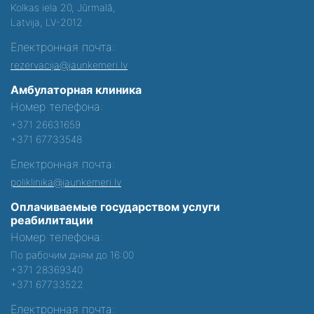
Kolkas iela 20, Jūrmalā,
Latvija, LV-2012
Електронная почта:
rezervacija@jaunkemeri.lv
Амбулаторная клиника
Номер телефона:
+371 26631659
+371 67733548
Електронная почта:
poliklinika@jaunkemeri.lv
Оплачиваемые государством услуги
реабилитации
Номер телефона:
По рабочим дням до 16:00
+371 28369340
+371 67733522
Електронная почта: