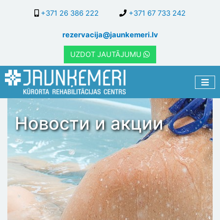
Перейти
+371 26 386 222
+371 67 733 242
к
основному
rezervacija@jaunkemeri.lv
содержанию
UZDOT JAUTĀJUMU
Новости и акции