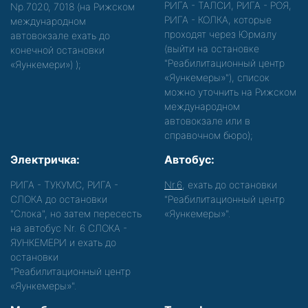
РИГА - ТАЛСИ, РИГА - РОЯ,
Nр.7020, 7018 (на Рижском
РИГА - КОЛКА, которые
международном
проходят через Юрмалу
автовокзале ехать до
(выйти на остановке
конечной остановки
"Реабилитационный центр
«Яункемери»)
);
«Яункемеры»"), список
можно уточнить на Рижском
международном
автовокзале или в
справочном бюро);
Электричка:
Автобус:
РИГА - ТУКУМС, РИГА -
Nr.6
, ехать до остановки
СЛОКА до остановки
"Реабилитационный центр
"Слока", но затем пересесть
«Яункемеры»".
на автобус Nr. 6 СЛОКА -
ЯУНКЕМЕРИ и ехать до
остановки
"Реабилитационный центр
«Яункемеры»".