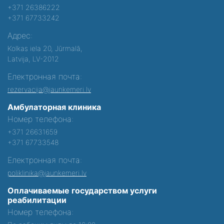
+371 26386222
+371 67733242
Адрес:
Kolkas iela 20, Jūrmalā,
Latvija, LV-2012
Електронная почта:
rezervacija@jaunkemeri.lv
Амбулаторная клиника
Номер телефона:
+371 26631659
+371 67733548
Електронная почта:
poliklinika@jaunkemeri.lv
Оплачиваемые государством услуги
реабилитации
Номер телефона: