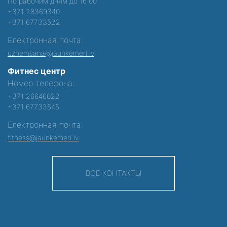
По рабочим дням до 16:00
+371 28369340
+371 67733522
Електронная почта:
uznemsana@jaunkemeri.lv
Фитнес центр
Номер телефона:
+371 26646022
+371 67733545
Електронная почта:
fitness@jaunkemeri.lv
ВСЕ КОНТАКТЫ