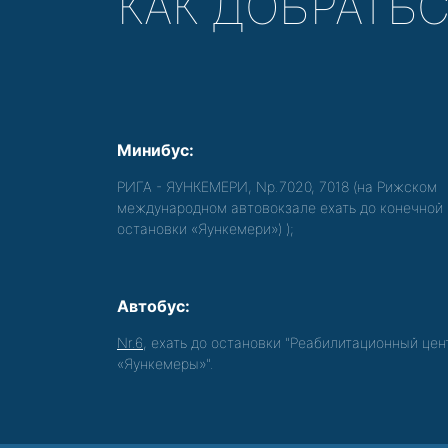
КАК ДОБРАТЬ
Минибус:
РИГА - ЯУНКЕМЕРИ, Nр.7020, 7018 (на Рижском
международном автовокзале ехать до конечной
остановки «Яункемери»)
);
Автобус:
Nr.6
, ехать до остановки "Реабилитационный цен
«Яункемеры»".