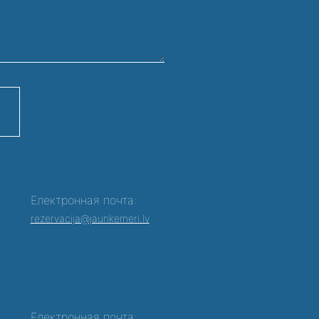
Електронная почта:
rezervacija@jaunkemeri.lv
Електронная почта: