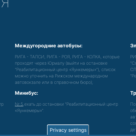
СЯ
Междугородние автобусы:
Эл
РИГА - ТАЛСИ, РИГА - РОЯ, РИГА - КОЛКА, которые
РИ
проходят через Юрмалу (выйти на остановке
"С
"Реабилитационный центр «Яункемеры»"), список
СЛ
можно уточнить на Рижском международном
"Р
автовокзале или в справочном бюро);
Минибус:
Тр
тр
Nr.5
,ехать до остановки "Реабилитационный центр
По
«Яункемеры»".
об
ав
со
Privacy settings
де