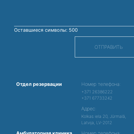
Оставшиеся символы:
500
ОТПРАВИТЬ
Отдел резервации
Номер телефона:
+371 26386222
+371 67733242
Адрес:
Kolkas iela 20, Jūrmalā,
Latvija, LV-2012
Амбулаторная клиника
Номер телефона: