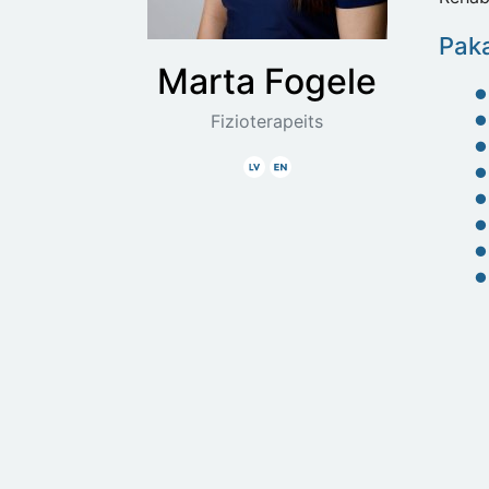
Paka
Marta
Fogele
Fizioterapeits
Latviski
Angliski