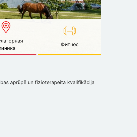
латорная
Фитнес
линика
bas aprūpē un fizioterapeita kvalifikācija