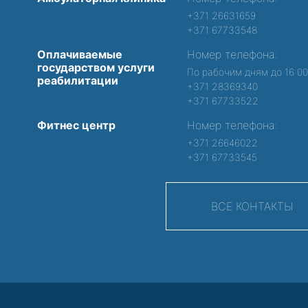
+371 26631659
+371 67733548
Оплачиваемые
Номер телефона:
государством услуги
По рабочим дням до 16:0
реабилитации
+371 28369340
+371 67733522
Фитнес центр
Номер телефона:
+371 26646022
+371 67733545
ВСЕ КОНТАКТЫ