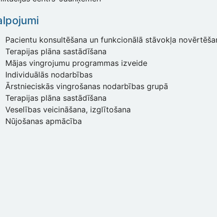
lpojumi
Pacientu konsultēšana un funkcionālā stāvokļa novērtēša
Terapijas plāna sastādīšana
Mājas vingrojumu programmas izveide
Individuālās nodarbības
Ārstnieciskās vingrošanas nodarbības grupā
Terapijas plāna sastādīšana
Veselības veicināšana, izglītošana
Nūjošanas apmācība