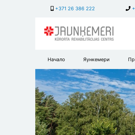
+371 26 386 222
+
Main
Начало
Яункемери
Пр
header
menu