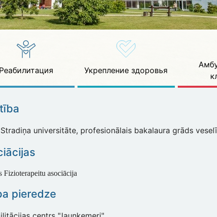
Амбу
Реабилитация
Укрепление здоровья
к
ītība
Stradiņa universitāte, profesionālais bakalaura grāds veselī
iācijas
s Fizioterapeitu asociācija
ba pieredze
litācijas centrs "Jaunķemeri"