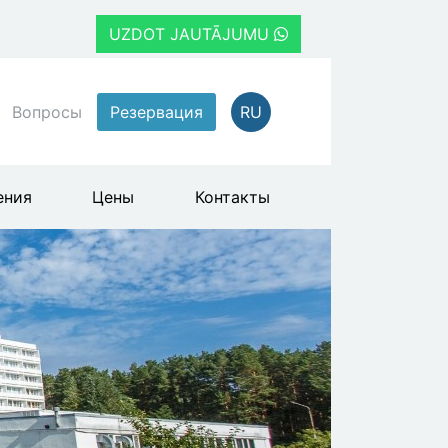
UZDOT JAUTĀJUMU
Вопросы
Резервация
RU
ения
Цены
Контакты