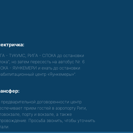
ектричка:
ГА - ТУКУМС, РИГА - СЛОКА до остановки
лока", но затем пересесть на автобус Nr. 6
ОКА - ЯУНКЕМЕРИ и ехать до остановки
еабилитационный центр «Яункемеры»".
ансфер:
 предварительной договоренности центр
еспечивает прием гостей в аэропорту Риги,
товокзале, порту и вокзале, а также
провождение. Просьба звонить, чтобы уточнить
тали.