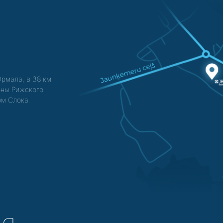
Юрмала, в 38 км
зоны Рижского
ом Слока.