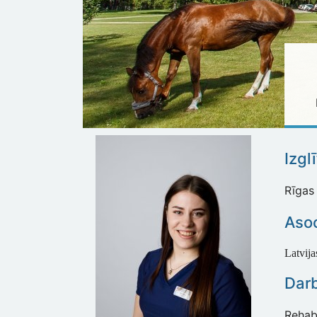
Izgl
Rīgas 
Asoc
Latvija
Dar
Rehabi