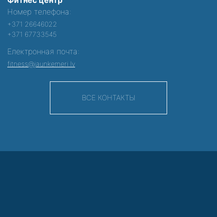
Номер телефона:
+371 26646022
+371 67733545
Електронная почта:
fitness@jaunkemeri.lv
ВСЕ КОНТАКТЫ