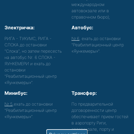
международном
автовокзале или в
справочном бюро);
Электричка:
Автобус:
РИГА - ТУКУМС, РИГА -
Nr.6
, ехать до остановки
СЛОКА до остановки
"Реабилитационный центр
"Слока", но затем пересесть
«Яункемеры»".
на автобус Nr. 6 СЛОКА -
ЯУНКЕМЕРИ и ехать до
остановки
"Реабилитационный центр
«Яункемеры»".
Минибус:
Трансфер:
Nr.5
,ехать до остановки
По предварительной
"Реабилитационный центр
договоренности центр
«Яункемеры»".
обеспечивает прием гостей
в аэропорту Риги,
автовокзале, порту и