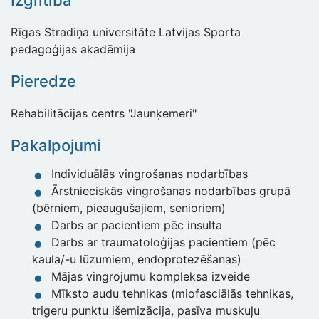
Izglītība
Rīgas Stradiņa universitāte Latvijas Sporta
pedagoģijas akadēmija
Pieredze
Rehabilitācijas centrs "Jaunķemeri"
Pakalpojumi
Individuālās vingrošanas nodarbības
Ārstnieciskās vingrošanas nodarbības grupā
(bērniem, pieaugušajiem, senioriem)
Darbs ar pacientiem pēc insulta
Darbs ar traumatoloģijas pacientiem (pēc
kaula/-u lūzumiem, endoprotezēšanas)
Mājas vingrojumu kompleksa izveide
Mīksto audu tehnikas (miofasciālās tehnikas,
trigeru punktu išemizācija, pasīva muskuļu