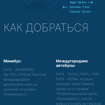
КАК ДОБРАТЬСЯ
Минибус:
Междугородние
автобусы:
РИГА - ЯУНКЕМЕРИ,
РИГА - ТАЛСИ, РИГА - РОЯ,
Nр.7020, 7018 (на Рижском
РИГА - КОЛКА, которые
международном
проходят через Юрмалу
автовокзале ехать до
(выйти на остановке
конечной остановки
"Реабилитационный центр
«Яункемери»)
);
«Яункемеры»"), список
можно уточнить на Рижском