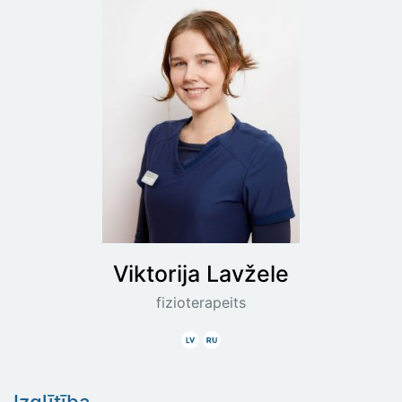
Viktorija
Lavžele
fizioterapeits
Latviski
Krieviski