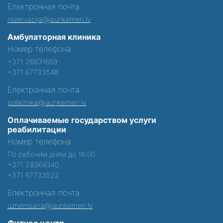
Електронная почта:
rezervacija@jaunkemeri.lv
Амбулаторная клиника
Номер телефона:
+371 26631659
+371 67733548
Електронная почта:
poliklinika@jaunkemeri.lv
Оплачиваемые государством услуги
реабилитации
Номер телефона:
По рабочим дням до 16:00
+371 28369340
+371 67733522
Електронная почта:
uznemsana@jaunkemeri.lv
Фитнес центр