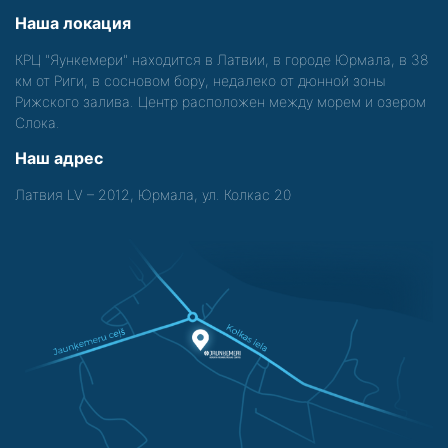
Наша локация
КРЦ "Яункемери" находится в Латвии, в городе Юрмала, в 38
км от Риги, в сосновом бору, недалеко от дюнной зоны
Рижского залива. Центр расположен между морем и озером
Слока.
Наш адрес
Латвия LV – 2012, Юрмала, ул. Колкас 20