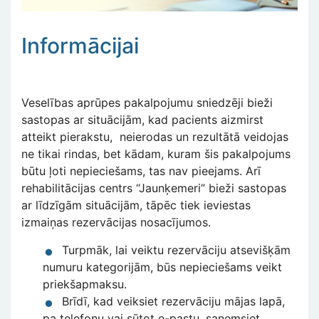
Informācijai
Veselības aprūpes pakalpojumu sniedzēji bieži
sastopas ar situācijām, kad pacients aizmirst
atteikt pierakstu, neierodas un rezultātā veidojas
ne tikai rindas, bet kādam, kuram šis pakalpojums
būtu ļoti nepieciešams, tas nav pieejams. Arī
rehabilitācijas centrs “Jaunķemeri” bieži sastopas
ar līdzīgām situācijām, tāpēc tiek ieviestas
izmaiņas rezervācijas nosacījumos.
Turpmāk, lai veiktu rezervāciju atsevišķām
numuru kategorijām, būs nepieciešams veikt
priekšapmaksu.
Brīdī, kad veiksiet rezervāciju mājas lapā,
pa telefonu vai sūtot e-pastu, saņemsiet