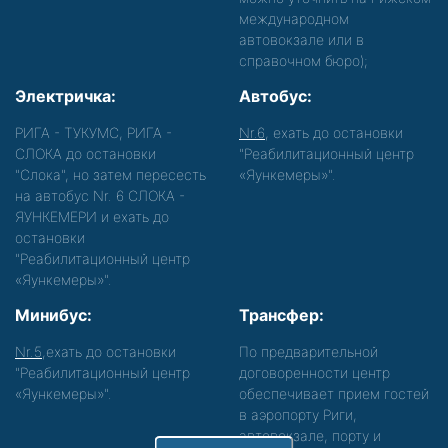
международном
автовокзале или в
справочном бюро);
Электричка:
Автобус:
РИГА - ТУКУМС, РИГА -
Nr.6
, ехать до остановки
СЛОКА до остановки
"Реабилитационный центр
"Слока", но затем пересесть
«Яункемеры»".
на автобус Nr. 6 СЛОКА -
ЯУНКЕМЕРИ и ехать до
остановки
"Реабилитационный центр
«Яункемеры»".
Минибус:
Трансфер:
Nr.5
,ехать до остановки
По предварительной
"Реабилитационный центр
договоренности центр
«Яункемеры»".
обеспечивает прием гостей
в аэропорту Риги,
автовокзале, порту и