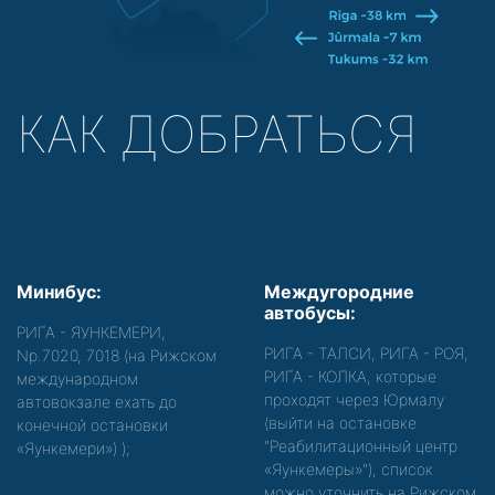
КАК ДОБРАТЬСЯ
Минибус:
Междугородние
автобусы:
РИГА - ЯУНКЕМЕРИ,
РИГА - ТАЛСИ, РИГА - РОЯ,
Nр.7020, 7018 (на Рижском
РИГА - КОЛКА, которые
международном
проходят через Юрмалу
автовокзале ехать до
(выйти на остановке
конечной остановки
"Реабилитационный центр
«Яункемери»)
);
«Яункемеры»"), список
можно уточнить на Рижском