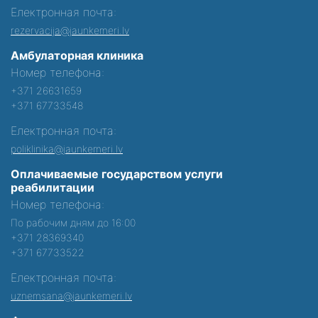
Електронная почта:
rezervacija@jaunkemeri.lv
Амбулаторная клиника
Номер телефона:
+371 26631659
+371 67733548
Електронная почта:
poliklinika@jaunkemeri.lv
Оплачиваемые государством услуги
реабилитации
Номер телефона:
По рабочим дням до 16:00
+371 28369340
+371 67733522
Електронная почта:
uznemsana@jaunkemeri.lv