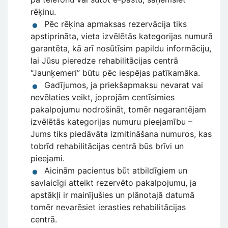
rēķinu.
Pēc rēķina apmaksas rezervācija tiks
apstiprināta, vieta izvēlētās kategorijas numurā
garantēta, kā arī nosūtīsim papildu informāciju,
lai Jūsu pieredze rehabilitācijas centrā
“Jaunķemeri” būtu pēc iespējas patīkamāka.
Gadījumos, ja priekšapmaksu nevarat vai
nevēlaties veikt, joprojām centīsimies
pakalpojumu nodrošināt, tomēr negarantējam
izvēlētās kategorijas numuru pieejamību –
Jums tiks piedāvāta izmitināšana numuros, kas
tobrīd rehabilitācijas centrā būs brīvi un
pieejami.
Aicinām pacientus būt atbildīgiem un
savlaicīgi atteikt rezervēto pakalpojumu, ja
apstākļi ir mainījušies un plānotajā datumā
tomēr nevarēsiet ierasties rehabilitācijas
centrā.