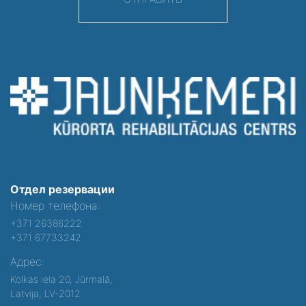
Отдел резервации
Номер телефона:
+371 26386222
+371 67733242
Адрес:
Kolkas iela 20, Jūrmalā,
Latvija, LV-2012