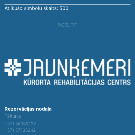
Atlikušo simbolu skaits:
500
NOSŪTĪT
Rezervācijas nodaļa
Tālrunis:
+371 26386222
+371 67733242