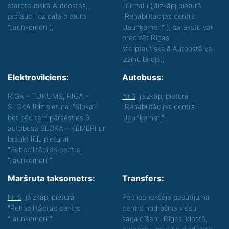
starptautiskā Autoostas,
Jūrmalu (jāizkāpj pieturā
jābrauc līdz gala pietura
"Rehabilitācijas centrs
"Jaunķemeri");
"Jaunķemeri""), sarakstu var
precizēt Rīgas
starptautiskajā Autoostā vai
izziņu birojā);
Elektrovilciens:
Autobuss:
RĪGA – TUKUMS, RĪGA –
Nr.6
, jāizkāpj pieturā
SLOKA līdz pieturai "Sloka",
"Rehabilitācijas centrs
bet pēc tam pārsēsties 6.
"Jaunķemeri"".
autobusā SLOKA – ĶEMERI un
braukt līdz pieturai
"Rehabilitācijas centrs
"Jaunķemeri"".
Maršruta taksometrs:
Transfers:
Nr.5
, jāizkāpj pieturā
Pēc iepriekšēja pasūtījuma
"Rehabilitācijas centrs
centrs nodrošina viesu
"Jaunķemeri""
sagaidīšanu Rīgas lidostā,