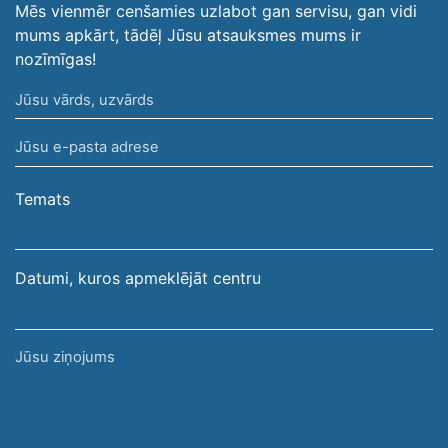
Mēs vienmēr cenšamies uzlabot gan servisu, gan vidi
mums apkārt, tādēļ Jūsu atsauksmes mums ir
nozīmīgas!
Jūsu
vārds,
Jūsu
uzvārds
e-
pasta
Temats
adrese
Datumi, kuros apmeklējāt centru
Jūsu
ziņojums