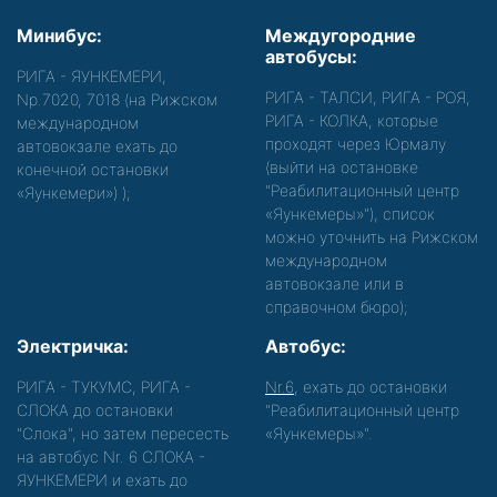
Минибус:
Междугородние
автобусы:
РИГА - ЯУНКЕМЕРИ,
РИГА - ТАЛСИ, РИГА - РОЯ,
Nр.7020, 7018 (на Рижском
РИГА - КОЛКА, которые
международном
проходят через Юрмалу
автовокзале ехать до
(выйти на остановке
конечной остановки
"Реабилитационный центр
«Яункемери»)
);
«Яункемеры»"), список
можно уточнить на Рижском
международном
автовокзале или в
справочном бюро);
Электричка:
Автобус:
РИГА - ТУКУМС, РИГА -
Nr.6
, ехать до остановки
СЛОКА до остановки
"Реабилитационный центр
"Слока", но затем пересесть
«Яункемеры»".
на автобус Nr. 6 СЛОКА -
ЯУНКЕМЕРИ и ехать до