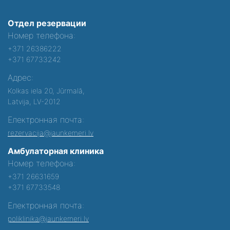
Отдел резервации
Номер телефона:
+371 26386222
+371 67733242
Адрес:
Kolkas iela 20, Jūrmalā,
Latvija, LV-2012
Електронная почта:
rezervacija@jaunkemeri.lv
Амбулаторная клиника
Номер телефона:
+371 26631659
+371 67733548
Електронная почта:
poliklinika@jaunkemeri.lv