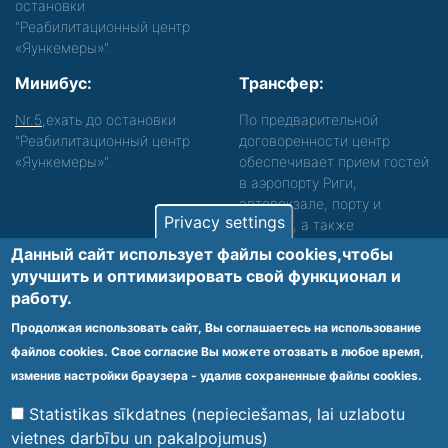
остановки
"Реабилитационный центр
«Яункемеры»".
Минибус:
Трансфер:
Nr.5
,ехать до остановки
По предварительной
"Реабилитационный центр
договоренности центр
«Яункемеры»".
обеспечивает прием гостей
в аэропорту Риги,
автовокзале, порту и
Privacy settings
вокзале, а также
сопровождение. Просьба
Данный сайт использует файлы cookies,чтобы
звонить, чтобы уточнить
улучшить и оптимизировать cвой функционал и
детали.
работу.
Обеспечиваем доступность среды для лиц с
Продолжая использовать сайт, Вы соглашаетесь на использование
функциональными нарушениями.
файлов cookies. Свое согласие Вы можете отозвать в любое время,
Footer
изменив настройки браузера - удалив сохраненные файлы cookies.
Vietnes karte
Noteikumi un privātuma politika
menu
Statistikas sīkdatnes (nepieciešamas, lai uzlabotu
vietnes darbību un pakalpojumus)