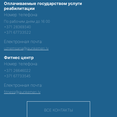
Оплачиваемые государством услуги
реабилитации
Номер телефона:
По рабочим дням до 16:00
+371 28369340
+371 67733522
Електронная почта:
uznemsana@jaunkemeri.lv
Фитнес центр
Номер телефона:
+371 26646022
+371 67733545
Електронная почта:
fitness@jaunkemeri.lv
ВСЕ КОНТАКТЫ