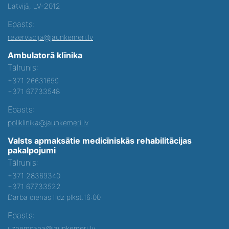
Latvijā, LV-2012
Epasts:
rezervacija@jaunkemeri.lv
Ambulatorā klīnika
Tālrunis:
+371 26631659
+371 67733548
Epasts:
poliklinika@jaunkemeri.lv
Valsts apmaksātie medicīniskās rehabilitācijas
pakalpojumi
Tālrunis:
+371 28369340
+371 67733522
Darba dienās līdz plkst.16:00
Epasts:
uznemsana@jaunkemeri.lv