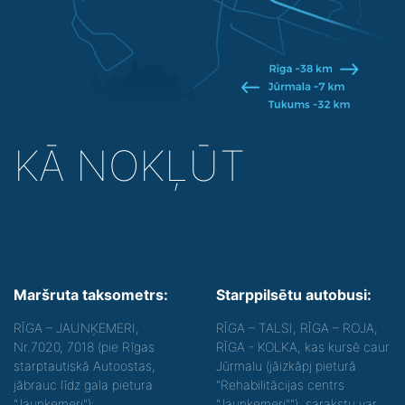
KĀ NOKĻŪT
Maršruta taksometrs:
Starppilsētu autobusi:
RĪGA – JAUNĶEMERI,
RĪGA – TALSI, RĪGA – ROJA,
Nr.7020, 7018 (pie Rīgas
RĪGA - KOLKA, kas kursē caur
starptautiskā Autoostas,
Jūrmalu (jāizkāpj pieturā
jābrauc līdz gala pietura
"Rehabilitācijas centrs
"Jaunķemeri");
"Jaunķemeri""), sarakstu var