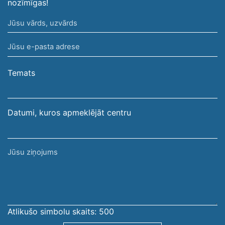
nozīmīgas!
Jūsu
vārds,
Jūsu
uzvārds
e-
pasta
Temats
adrese
Datumi, kuros apmeklējāt centru
Jūsu
ziņojums
Atlikušo simbolu skaits:
500