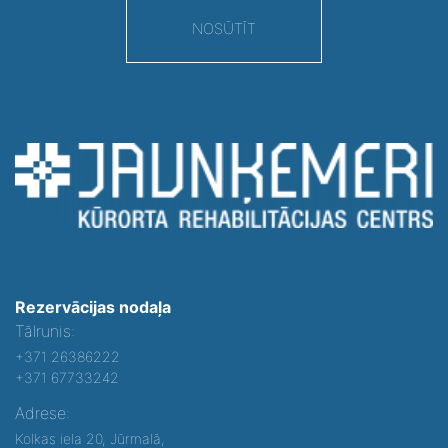
NOSŪTĪT
Rezervācijas nodaļa
Tālrunis:
+371 26386222
+371 67733242
Adrese:
Kolkas iela 20, Jūrmalā,