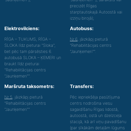
precizēt Rīgas
starptautiskajā Autoostā vai
izziņu birojā);
Elektrovilciens:
Autobuss:
RĪGA – TUKUMS, RĪGA –
Nr.6
, jāizkāpj pieturā
SLOKA līdz pieturai "Sloka",
"Rehabilitācijas centrs
bet pēc tam pārsēsties 6.
"Jaunķemeri"".
autobusā SLOKA – ĶEMERI un
braukt līdz pieturai
"Rehabilitācijas centrs
"Jaunķemeri"".
Maršruta taksometrs:
Transfers:
Nr.5
, jāizkāpj pieturā
Pēc iepriekšēja pasūtījuma
"Rehabilitācijas centrs
centrs nodrošina viesu
"Jaunķemeri""
sagaidīšanu Rīgas lidostā,
autoostā, ostā un dzelzceļa
stacijā, kā arī viņu pavadīšanu
(par sīkākām detaļām lūgums