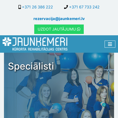
Pārlekt
+371 26 386 222
+371 67 733 242
uz
galveno
rezervacija@jaunkemeri.lv
saturu
UZDOT JAUTĀJUMU
Speciālisti