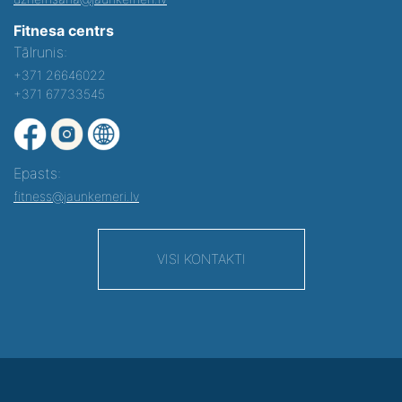
Fitnesa centrs
Tālrunis:
+371 26646022
+371 67733545
Epasts:
fitness@jaunkemeri.lv
VISI KONTAKTI