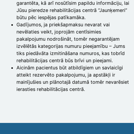
garantēta, kā arī nosūtīsim papildu informāciju, lai
Jūsu pieredze rehabilitācijas centrā “Jaunķemeri”
būtu pēc iespējas patīkamāka.
Gadījumos, ja priekšapmaksu nevarat vai
nevēlaties veikt, joprojām centīsimies
pakalpojumu nodrošināt, tomēr negarantējam
izvēlētās kategorijas numuru pieejamību – Jums
tiks piedāvāta izmitināšana numuros, kas tobrīd
rehabilitācijas centrā būs brīvi un pieejami.
Aicinām pacientus būt atbildīgiem un savlaicīgi
atteikt rezervēto pakalpojumu, ja apstākļi ir
mainījušies un plānotajā datumā tomēr nevarēsiet
ierasties rehabilitācijas centrā.