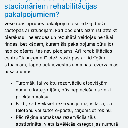
stacionāriem rehabilitācijas
pakalpojumiem?
Veselības aprūpes pakalpojumu sniedzēji bieži
sastopas ar situācijām, kad pacients aizmirst atteikt
pierakstu, neierodas un rezultātā veidojas ne tikai
rindas, bet kādam, kuram šis pakalpojums būtu ļoti
nepieciešams, tas nav pieejams. Arī rehabilitācijas
centrs “Jaunķemeri” bieži sastopas ar līdzīgām
situācijām, tāpēc tiek ieviestas izmaiņas rezervācijas
nosacījumos.
Turpmāk, lai veiktu rezervāciju atsevišķām
numuru kategorijām, būs nepieciešams veikt
priekšapmaksu.
Brīdī, kad veiksiet rezervāciju mājas lapā, pa
telefonu vai sūtot e-pastu, saņemsiet rēķinu.
Pēc rēķina apmaksas rezervācija tiks
apstiprināta, vieta izvēlētās kategorijas numurā