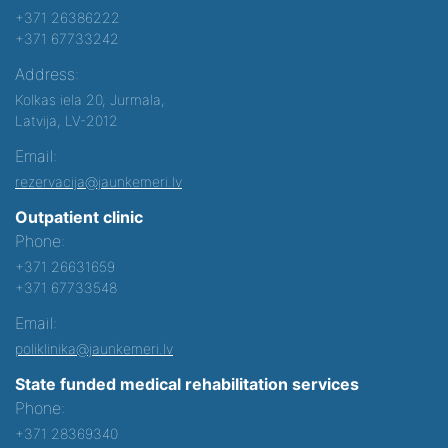
+371 26386222
+371 67733242
Address:
Kolkas iela 20, Jurmala,
Latvija, LV-2012
Email:
rezervacija@jaunkemeri.lv
Outpatient clinic
Phone:
+371 26631659
+371 67733548
Email:
poliklinika@jaunkemeri.lv
State funded medical rehabilitation services
Phone:
+371 28369340