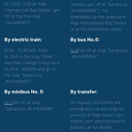
Nr.7020, 7018 (at Riga
Jurmala (get off at "Sanatorija
International Bus Station, get
JAUNĶEMERI"), the
off at the final stop
timetables can be updated at
"Jaunķemeri");
Riga International Bus Station
or at the information desk);
By electric train:
By bus No.6:
RIGA - TUKUMS, RIGA -
Nr.6
Get off at stop "Sanatorija
SLOKA to the stop "Sloka",
JAUNĶEMERI".
and then change to bus No.6
SLOKA - ĶEMERI and go to
the stop "Sanatorija
JAUNĶEMERI".
By minibus No. 5:
By transfer:
Nr.5
Get off at stop
On request, the centre will
"Sanatorija JAUNĶEMERI"
provide pick-up and drop-off
services at Riga Airport, bus
station, port and train station
(please call for details.