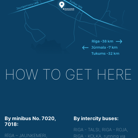
HOW TO GET HERE
By minibus No. 7020,
By intercity buses:
7018:
RIGA - TALSI, RIGA - ROJA,
RĪGA – JAUNĶEMERI,
RIGA - KOLKA, running via