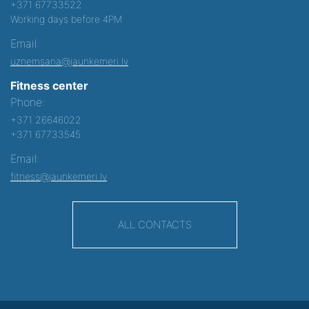
+371 67733522
Working days before 4PM
Email:
uznemsana@jaunkemeri.lv
Fitness center
Phone:
+371 26646022
+371 67733545
Email:
fitness@jaunkemeri.lv
ALL CONTACTS