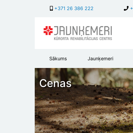
+371 26 386 222
+
Main
Sākums
Jaunķemeri
header
menu
Cenas