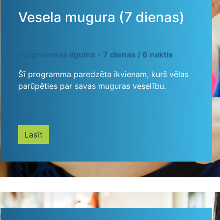
Vesela mugura (7 dienas)
Programmas ilgums - 7 dienas / 6 naktis
Šī programma paredzēta ikvienam, kurš vēlas
parūpēties par savas muguras veselību.
Lasīt