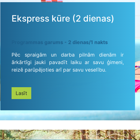
Ekspress kūre (2 dienas)
Programmas garums - 2 dienas/1 nakts
Pēc spraigām un darba pilnām dienām ir
ārkārtīgi jauki pavadīt laiku ar savu ģimeni,
reizē parūpējoties arī par savu veselību.
Lasīt