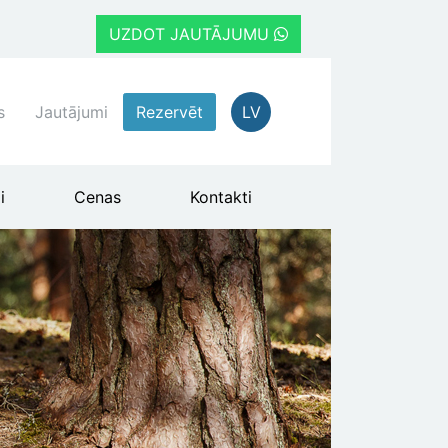
UZDOT JAUTĀJUMU
s
Jautājumi
Rezervēt
LV
i
Cenas
Kontakti