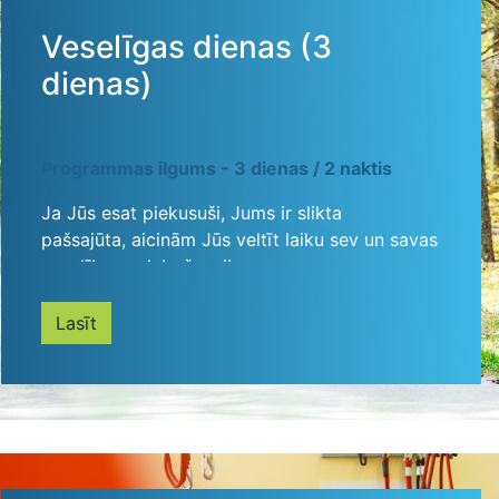
Veselīgas dienas (3
dienas)
Programmas ilgums - 3 dienas / 2 naktis
Ja Jūs esat piekusuši, Jums ir slikta
pašsajūta, aicinām Jūs veltīt laiku sev un savas
veselības uzlabošanai!
Lasīt