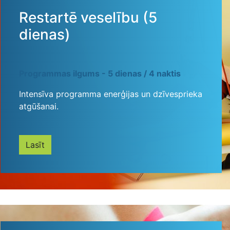
Restartē veselību (5
dienas)
Programmas ilgums - 5 dienas / 4 naktis
Intensīva programma enerģijas un dzīvesprieka
atgūšanai.
Lasīt