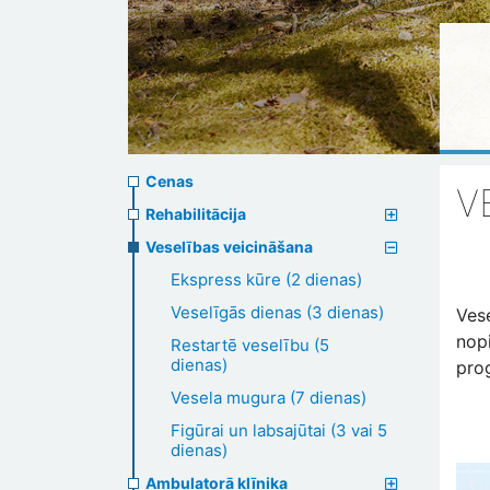
Prices
Cenas
V
menu
Rehabilitācija
Veselības veicināšana
Ekspress kūre (2 dienas)
Veselīgās dienas (3 dienas)
Vese
nop
Restartē veselību (5
dienas)
pro
Vesela mugura (7 dienas)
Figūrai un labsajūtai (3 vai 5
dienas)
Ambulatorā klīnika