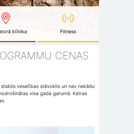
torā klīnika
Fitness
PROGRAMMU CENAS
r stabils veselības stāvoklis un nav nekādu
nodrošinātas visa gada garumā. Katras
as.