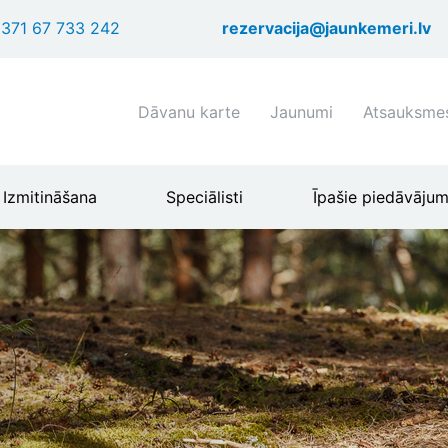
Pārlekt
371 67 733 242
rezervacija@jaunkemeri.lv
uz
galveno
saturu
Shortcuts
Dāvanu karte
Jaunumi
Atsauksme
header
menu
Izmitināšana
Speciālisti
Īpašie piedāvājum