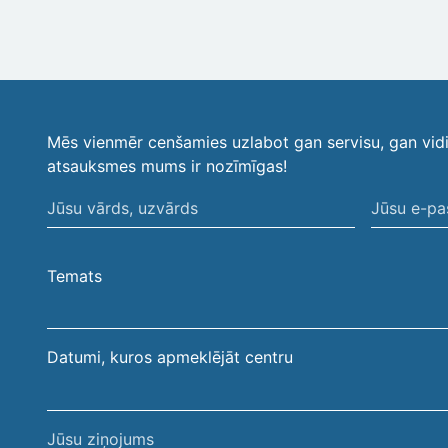
Mēs vienmēr cenšamies uzlabot gan servisu, gan vid
atsauksmes mums ir nozīmīgas!
Jūsu
Jūsu
vārds,
e-
uzvārds
pasta
Temats
adrese
Datumi, kuros apmeklējāt centru
Jūsu