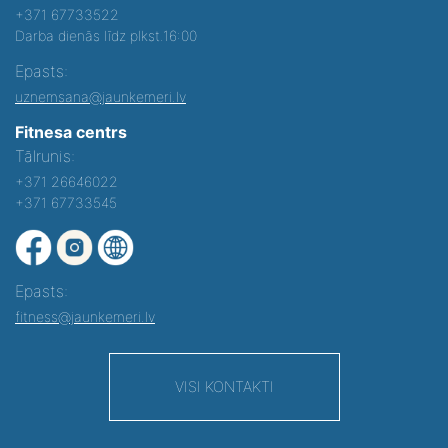
+371 67733522
Darba dienās līdz plkst.16:00
Epasts:
uznemsana@jaunkemeri.lv
Fitnesa centrs
Tālrunis:
+371 26646022
+371 67733545
Epasts:
fitness@jaunkemeri.lv
VISI KONTAKTI