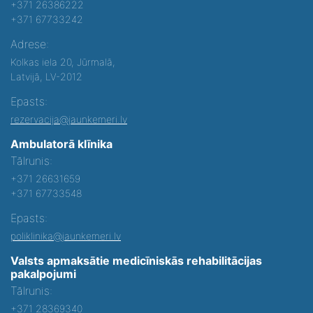
+371 26386222
+371 67733242
Adrese:
Kolkas iela 20, Jūrmalā,
Latvijā, LV-2012
Epasts:
rezervacija@jaunkemeri.lv
Ambulatorā klīnika
Tālrunis:
+371 26631659
+371 67733548
Epasts:
poliklinika@jaunkemeri.lv
Valsts apmaksātie medicīniskās rehabilitācijas
pakalpojumi
Tālrunis:
+371 28369340