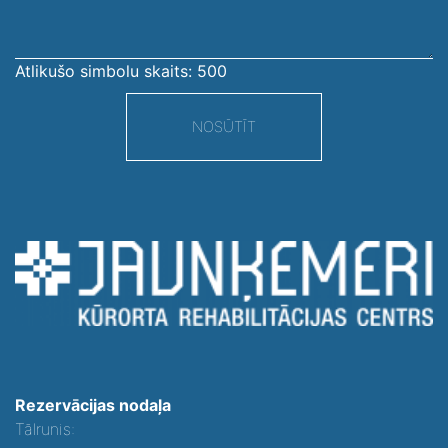
Atlikušo simbolu skaits:
500
NOSŪTĪT
Rezervācijas nodaļa
Tālrunis: