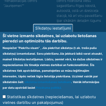
"Rehabilitācijas centrs
centrs nodrošina viesu
"Jaunķemeri""
sagaidīšanu Rīgas lidostā,
autoostā, ostā un dzelzceļa
stacijā, kā arī viņu pavadīšanu
(par sīkākām detaļām lūgums
zvanīt).
Sīkdatņu iestatījumi
Nodrošinām vides piekļūstamību personām ar
Šī vietne izmanto sīkdatnes, lai uzlabotu lietošanas
funkcionāliem traucējumiem! SIA „Sanare-KRC
pieredzi un optimizētu tās darbību.
Jaunķemeri”, Kolkas ielā 20, Jūrmalā ir nodrošināta vides
piekļūstamība personām ar funkcionāliem traucējumiem,
Nospiežot “Piekrītu visam” , Jūs piekrītat sīkdatņu (t.sk. trešo pušu
tādejādi nodrošinot atbilstību Ministru kabineta
sīkdatņu) izmantošanai. Savu piekrišanu Jūs jebkurā laikā varat atsaukt,
2009.gada 20.janvāra noteikumos Nr.60 „Noteikumi par
mainot Sīkdatņu iestatījumus. Lūdzu, ņemiet vērā, ka dažas sīkdatnes ir
obligātajām prasībām ārstniecības iestādēm un to
struktūrvienībām” minētajām prasībām.
nepieciešamas šīs tīmekļa vietnes darbībai un funkcionalitātei. Šīs
sīkdatnes tiek apstrādātas, pamatojoties uz mūsu leģitīmajām
interesēm, tāpēc netiek lūgta lietotāja piekrišana. Uzziniet vairāk par
Ārstniecības iestādes kods 1300 – 64003
sīkdatnēm šeit:
sīkdatņu izmantošanas noteikumi
. Vairāk informācijas
Footer
par datu apstrādi lasiet
Privātuma politikā.
Vietnes karte
Noteikumi un privātuma politika
menu
Statistikas sīkdatnes (nepieciešamas, lai uzlabotu
vietnes darbību un pakalpojumus)