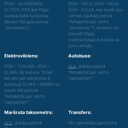
RĪGA – JAUNĶEMERI,
RĪGA – TALSI, RĪGA – ROJA,
Nr.7020, 7018 (pie Rīgas
RĪGA - KOLKA, kas kursē caur
starptautiskā Autoostas,
Jūrmalu (jāizkāpj pieturā
jābrauc līdz gala pietura
"Rehabilitācijas centrs
"Jaunķemeri");
"Jaunķemeri""), sarakstu var
precizēt Rīgas
starptautiskajā Autoostā vai
izziņu birojā);
Elektrovilciens:
Autobuss:
RĪGA – TUKUMS, RĪGA –
Nr.6
, jāizkāpj pieturā
SLOKA līdz pieturai "Sloka",
"Rehabilitācijas centrs
bet pēc tam pārsēsties 6.
"Jaunķemeri"".
autobusā SLOKA – ĶEMERI un
braukt līdz pieturai
"Rehabilitācijas centrs
"Jaunķemeri"".
Maršruta taksometrs:
Transfers:
Nr.5
, jāizkāpj pieturā
Pēc iepriekšēja pasūtījuma