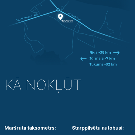
KĀ NOKĻŪT
Maršruta taksometrs:
Starppilsētu autobusi: