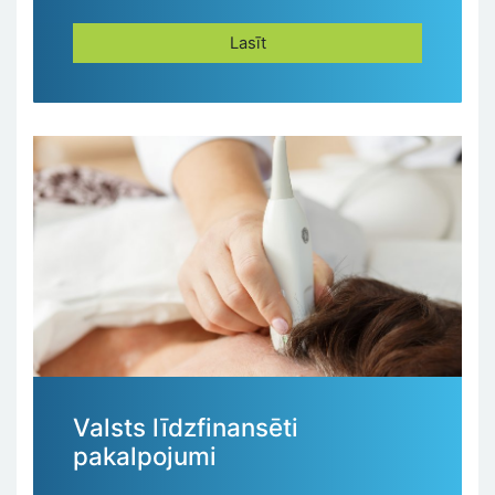
Lasīt
Valsts līdzfinansēti
pakalpojumi