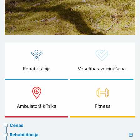
Rehabilitācija
Veselības veicināšana
Ambulatorā klīnika
Fitness
Prices
Cenas
menu
Rehabilitācija