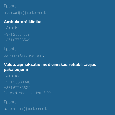
Epasts:
rezervacija@jaunkemeri.lv
Ambulatorā klīnika
Tālrunis:
+371 26631659
+371 67733548
Epasts:
poliklinika@jaunkemeri.lv
Valsts apmaksātie medicīniskās rehabilitācijas
pakalpojumi
Tālrunis:
+371 28369340
+371 67733522
Darba dienās līdz plkst.16:00
Epasts:
uznemsana@jaunkemeri.lv