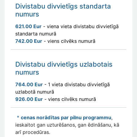
Divistabu divvietīgs standarta
numurs
621.00 Eur
- viena vieta divistabu divvietīgā
standarta numurā
742.00 Eur
- viens cilvēks numurā
Divistabu divvietīgs uzlabotais
numurs
764.00 Eur
- 1 vieta divistabu divvietīgā
uzlabotā numurā
926.00 Eur
- viens cilvēks numurā
*
ce
nas norādītas par pilnu programmu
,
ieskaitot gan uzturēšanos, gan ēdināšanu, kā
arī procedūras.