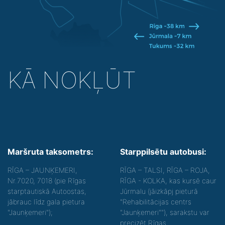
KĀ NOKĻŪT
Maršruta taksometrs:
Starppilsētu autobusi:
RĪGA – JAUNĶEMERI,
RĪGA – TALSI, RĪGA – ROJA,
Nr.7020, 7018 (pie Rīgas
RĪGA - KOLKA, kas kursē caur
starptautiskā Autoostas,
Jūrmalu (jāizkāpj pieturā
jābrauc līdz gala pietura
"Rehabilitācijas centrs
"Jaunķemeri");
"Jaunķemeri""), sarakstu var
precizēt Rīgas