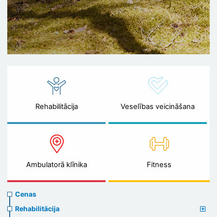
Rehabilitācija
Veselības veicināšana
Ambulatorā klīnika
Fitness
Prices
Cenas
menu
Rehabilitācija