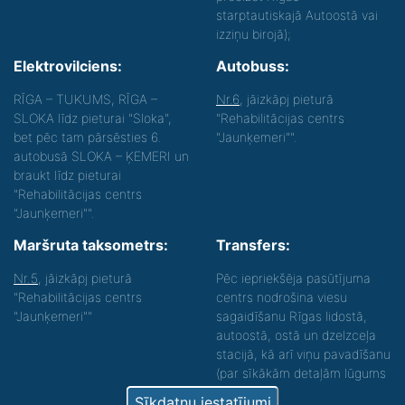
starptautiskajā Autoostā vai
izziņu birojā);
Elektrovilciens:
Autobuss:
RĪGA – TUKUMS, RĪGA –
Nr.6
, jāizkāpj pieturā
SLOKA līdz pieturai "Sloka",
"Rehabilitācijas centrs
bet pēc tam pārsēsties 6.
"Jaunķemeri"".
autobusā SLOKA – ĶEMERI un
braukt līdz pieturai
"Rehabilitācijas centrs
"Jaunķemeri"".
Maršruta taksometrs:
Transfers:
Nr.5
, jāizkāpj pieturā
Pēc iepriekšēja pasūtījuma
"Rehabilitācijas centrs
centrs nodrošina viesu
"Jaunķemeri""
sagaidīšanu Rīgas lidostā,
autoostā, ostā un dzelzceļa
stacijā, kā arī viņu pavadīšanu
(par sīkākām detaļām lūgums
zvanīt).
Sīkdatņu iestatījumi