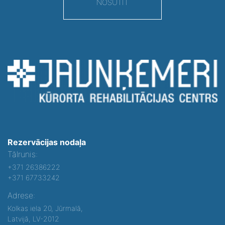
NOSŪTĪT
Rezervācijas nodaļa
Tālrunis:
+371 26386222
+371 67733242
Adrese:
Kolkas iela 20, Jūrmalā,
Latvijā, LV-2012