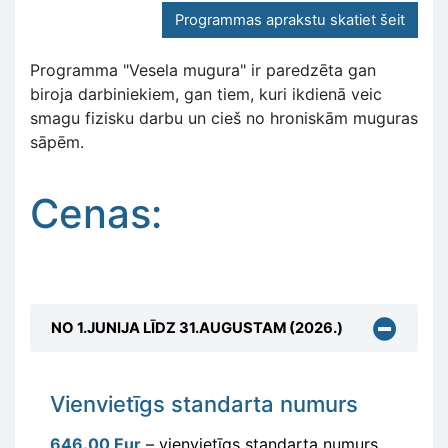
Programmas aprakstu skatiet šeit
Programma "Vesela mugura" ir paredzēta gan
biroja darbiniekiem, gan tiem, kuri ikdienā veic
smagu fizisku darbu un cieš no hroniskām muguras
sāpēm.
Cenas:
NO 1.JUNIJA LĪDZ 31.AUGUSTAM (2026.)
Vienvietīgs standarta numurs
646.00 Eur
– vienvietīgs standarta numurs