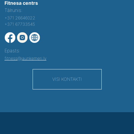
Fitnesa centrs
Tālrunis:
+371 26646022
+371 67733545
Epasts:
fitness@jaunkemeri.lv
VISI KONTAKTI