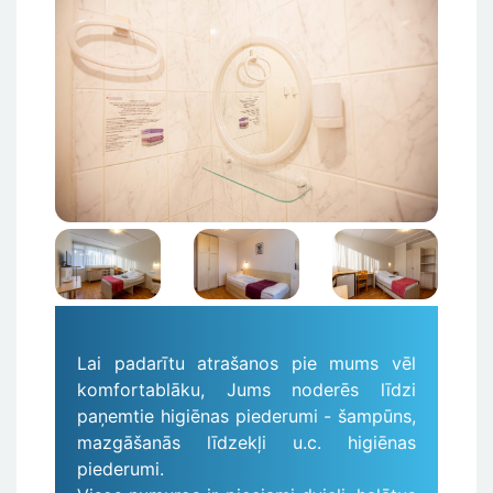
Attēls
Attēls
Attēls
Lai padarītu atrašanos pie mums vēl
komfortablāku, Jums noderēs līdzi
paņemtie higiēnas piederumi - šampūns,
mazgāšanās līdzekļi u.c. higiēnas
piederumi.