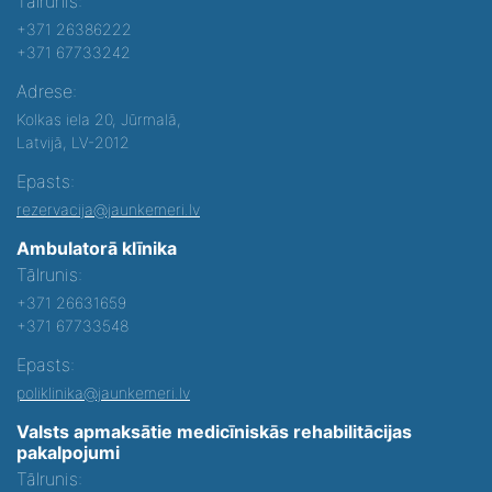
Tālrunis:
+371 26386222
+371 67733242
Adrese:
Kolkas iela 20, Jūrmalā,
Latvijā, LV-2012
Epasts:
rezervacija@jaunkemeri.lv
Ambulatorā klīnika
Tālrunis:
+371 26631659
+371 67733548
Epasts:
poliklinika@jaunkemeri.lv
Valsts apmaksātie medicīniskās rehabilitācijas
pakalpojumi
Tālrunis: