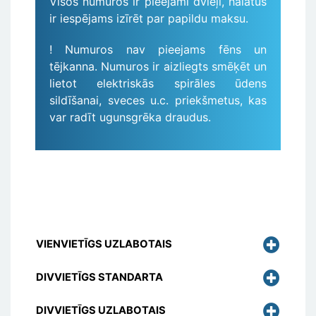
Visos numuros ir pieejami dvieļi, halātus
ir iespējams izīrēt par papildu maksu.
! Numuros nav pieejams fēns un
tējkanna. Numuros ir aizliegts smēķēt un
lietot elektriskās spirāles ūdens
sildīšanai, sveces u.c. priekšmetus, kas
var radīt ugunsgrēka draudus.
VIENVIETĪGS UZLABOTAIS
DIVVIETĪGS STANDARTA
DIVVIETĪGS UZLABOTAIS