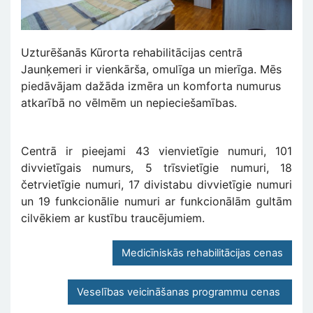
Uzturēšanās Kūrorta rehabilitācijas centrā
Jaunķemeri ir vienkārša, omulīga un mierīga. Mēs
piedāvājam dažāda izmēra un komforta numurus
atkarībā no vēlmēm un nepieciešamības.
Centrā ir pieejami 43 vienvietīgie numuri, 101
divvietīgais numurs, 5 trīsvietīgie numuri, 18
četrvietīgie numuri, 17 divistabu divvietīgie numuri
un 19 funkcionālie numuri ar funkcionālām gultām
cilvēkiem ar kustību traucējumiem.
Medicīniskās rehabilitācijas cenas
Veselības veicināšanas programmu cenas