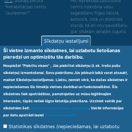
Nr.5
, jāizkāpj pieturā
Pēc iepriekšēja pasūtījuma
"Rehabilitācijas centrs
centrs nodrošina viesu
"Jaunķemeri""
sagaidīšanu Rīgas lidostā,
autoostā, ostā un dzelzceļa
stacijā, kā arī viņu pavadīšanu
(par sīkākām detaļām lūgums
zvanīt).
Sīkdatņu iestatījumi
Nodrošinām vides piekļūstamību personām ar
Šī vietne izmanto sīkdatnes, lai uzlabotu lietošanas
funkcionāliem traucējumiem! SIA „Sanare-KRC
pieredzi un optimizētu tās darbību.
Jaunķemeri”, Kolkas ielā 20, Jūrmalā ir nodrošināta vides
piekļūstamība personām ar funkcionāliem traucējumiem,
Nospiežot “Piekrītu visam” , Jūs piekrītat sīkdatņu (t.sk. trešo pušu
tādejādi nodrošinot atbilstību Ministru kabineta
sīkdatņu) izmantošanai. Savu piekrišanu Jūs jebkurā laikā varat atsaukt,
2009.gada 20.janvāra noteikumos Nr.60 „Noteikumi par
mainot Sīkdatņu iestatījumus. Lūdzu, ņemiet vērā, ka dažas sīkdatnes ir
obligātajām prasībām ārstniecības iestādēm un to
struktūrvienībām” minētajām prasībām.
nepieciešamas šīs tīmekļa vietnes darbībai un funkcionalitātei. Šīs
sīkdatnes tiek apstrādātas, pamatojoties uz mūsu leģitīmajām
interesēm, tāpēc netiek lūgta lietotāja piekrišana. Uzziniet vairāk par
Ārstniecības iestādes kods 1300 – 64003
sīkdatnēm šeit:
sīkdatņu izmantošanas noteikumi
. Vairāk informācijas
Footer
par datu apstrādi lasiet
Privātuma politikā.
Vietnes karte
Noteikumi un privātuma politika
menu
Statistikas sīkdatnes (nepieciešamas, lai uzlabotu