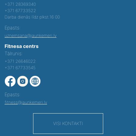
+371 28369340
+371 67733522
Darba dienās līdz plkst.16:00
Epasts:
uznemsana@jaunkemeri.lv
Fitnesa centrs
Tālrunis:
+371 26646022
+371 67733545
Epasts:
fitness@jaunkemeri.lv
VISI KONTAKTI