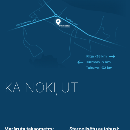
KĀ NOKĻŪT
Maršruta taksometrs:
Starppilsētu autobusi: