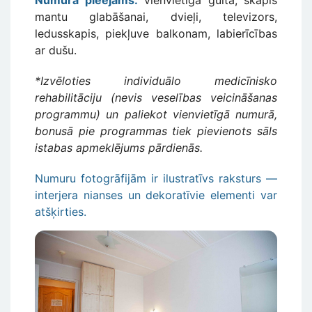
Numurā pieejams:
vienvietīga gulta, skapis
mantu glabāšanai, dvieļi, televizors,
ledusskapis, piekļuve balkonam, labierīcības
ar dušu.
*Izvēloties individuālo medicīnisko
rehabilitāciju (nevis veselības veicināšanas
programmu) un paliekot vienvietīgā numurā,
bonusā pie programmas tiek pievienots sāls
istabas apmeklējums pārdienās.
Numuru fotogrāfijām ir ilustratīvs raksturs —
interjera nianses un dekoratīvie elementi var
atšķirties.
Attēls