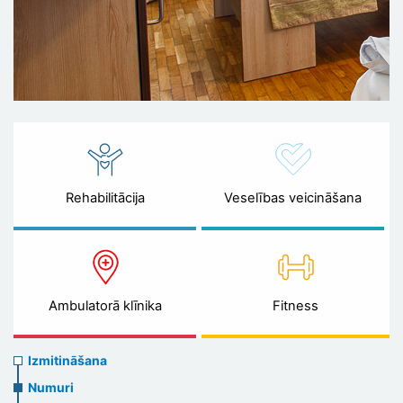
Rehabilitācija
Veselības veicināšana
Ambulatorā klīnika
Fitness
Accommodation
Izmitināšana
Numuri