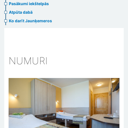
Pasākumi iekštelpās
Atpūta dabā
Ko darīt Jaunķemeros
NUMURI