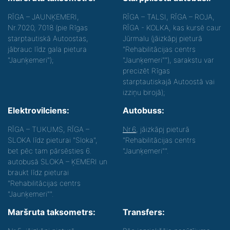
RĪGA – JAUNĶEMERI,
RĪGA – TALSI, RĪGA – ROJA,
Nr.7020, 7018 (pie Rīgas
RĪGA - KOLKA, kas kursē caur
starptautiskā Autoostas,
Jūrmalu (jāizkāpj pieturā
jābrauc līdz gala pietura
"Rehabilitācijas centrs
"Jaunķemeri");
"Jaunķemeri""), sarakstu var
precizēt Rīgas
starptautiskajā Autoostā vai
izziņu birojā);
Elektrovilciens:
Autobuss:
RĪGA – TUKUMS, RĪGA –
Nr.6
, jāizkāpj pieturā
SLOKA līdz pieturai "Sloka",
"Rehabilitācijas centrs
bet pēc tam pārsēsties 6.
"Jaunķemeri"".
autobusā SLOKA – ĶEMERI un
braukt līdz pieturai
"Rehabilitācijas centrs
"Jaunķemeri"".
Maršruta taksometrs:
Transfers: